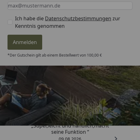
Keine Eingabe erforderlich
Eingabe erforderlich
E-Mail *
Ich habe die
Datenschutzbestimmungen
zur
Kenntnis genommen
Anmelden
*Der Gutschein gilt ab einem Bestellwert von 100,00 €
Trusted Shops
4,81
/ 5
„Super,leicht und handlich,macht
seine Funktion “
09.08.2026