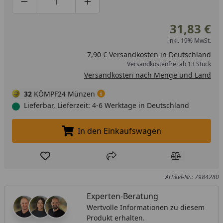
Produktmenge um eins verringern
Produktmenge manuell eingeben
Produktmenge um eins erhöhen
31,83 €
inkl. 19% MwSt.
7,90 € Versandkosten in Deutschland
Versandkostenfrei ab 13 Stück
Versandkosten nach Menge und Land
32
KÖMPF24 Münzen
Lieferbar, Lieferzeit: 4-6 Werktage in Deutschland
In den Einkaufswagen
In den Einkaufswagen legen
Produkt zur Wunschliste hinzufügen
Teilen
Produkt Ver
Artikel-Nr.: 7984280
Experten-Beratung
Wertvolle Informationen zu diesem
Produkt erhalten.