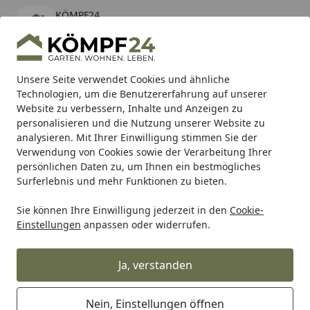
KÖMPF24
Öffnen
Banner schließen
KÖMPF24
kostenlos - Im App Store
Alle Produkte
Mein Konto
Wunschl
Eink
Unsere Seite verwendet Cookies und ähnliche
Technologien, um die Benutzererfahrung auf unserer
Hotline
4,81
/ 5
Suchen
Website zu verbessern, Inhalte und Anzeigen zu
personalisieren und die Nutzung unserer Website zu
analysieren. Mit Ihrer Einwilligung stimmen Sie der
Karibu Pools inkl. gratis Sandfilteranlage & Pool-
Verwendung von Cookies sowie der Verarbeitung Ihrer
Starterset (Gesamtwert bis 468,99€)
persönlichen Daten zu, um Ihnen ein bestmögliches
Surferlebnis und mehr Funktionen zu bieten.
Sie können Ihre Einwilligung jederzeit in den
Cookie-
Auto & Zweirad
Motorradzubehör & Werkzeuge
Motorrad
Einstellungen
anpassen oder widerrufen.
Startseite
Supersprox Ritzel 525 15Z
Ja, verstanden
Nein, Einstellungen öffnen