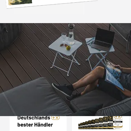
Trusted Shops
„Hervorragend schnel
Die Ware war nat
perfekten Zustand. I
nächsten Tage wied
4,81
/ 5
25.974 Bewertungen
Grüße an die Beleg
08.08.202
Arbeit👍🏾👍
Auszeichnungen