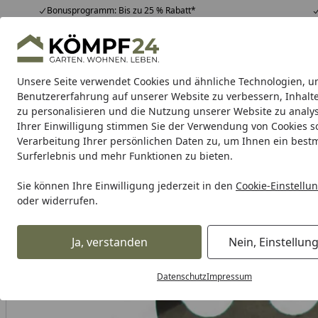
Bonusprogramm: Bis zu 25 % Rabatt*
Hotline
07051 / 9 22 22
4,81
/ 5
Mo-Fr. 8-16 Uhr
25.974 Bewertungen
Unsere Seite verwendet Cookies und ähnliche Technologien, u
Alle Produkte
Highlights
Tipps & Tricks
Alle Produkte
Benutzererfahrung auf unserer Website zu verbessern, Inhalt
zu personalisieren und die Nutzung unserer Website zu analys
Ihrer Einwilligung stimmen Sie der Verwendung von Cookies s
Verarbeitung Ihrer persönlichen Daten zu, um Ihnen ein best
Karibu Pools inkl. gra
Surferlebnis und mehr Funktionen zu bieten.
Dein Traumpool im Sorglos-Paket: F
Sie können Ihre Einwilligung jederzeit in den
Cookie-Einstellu
oder widerrufen.
Auto & Zweirad
Motorradzubehör & Werkzeuge
Motorrad
Startseite
Ja, verstanden
Nein, Einstellun
Datenschutz
Impressum