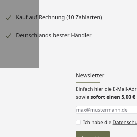
Kauf auf Rechnung (10 Zahlarten)
Deutschlands bester Händler
Newsletter
Einfach hier die E-Mail-A
sowie
sofort einen 5,00 
Keine Eingabe erforderlic
Eingabe erforderlich
E-Mail *
Ich habe die
Datensch