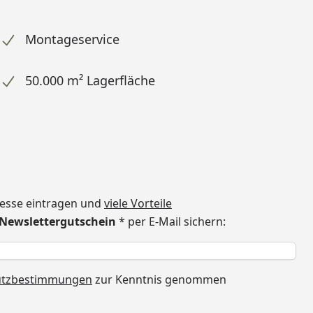
Montageservice
50.000 m² Lagerfläche
dresse eintragen und
viele Vorteile
€ Newslettergutschein
* per E-Mail sichern:
h
utzbestimmungen
zur Kenntnis genommen