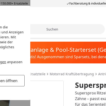
150.000+ Ersatzteile
Fachberatung & individuell
m die
Suche
e und Anzeigen
ieren. Mit
owie der
mögliches
tis Sandfilteranlage & Pool-Starterset (
ilter&Pflege gratis! Ausgenommen sind Sparsets, bei denen 
ngen
anpassen
teile & Motorrad Ersatzteile
Motorrad Kraftübertragung
Antri
gen öffnen
Superspr
Supersprox Ritzel
Zähne – passt exa
für das Serientei