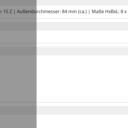
hne: 15 Z | Außendurchmesser: 84 mm (ca.) | Maße HxBxL: 8 x