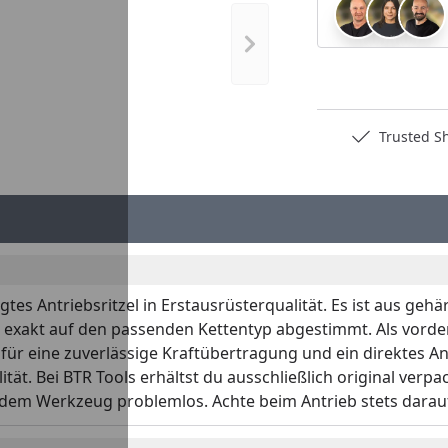
Nächstes Bild anzeigen
Deutschlands bester Händler
Trusted S
gtes Antriebsritzel in Erstausrüsterqualität. Es ist aus geh
es exakt auf den passenden Kettentyp abgestimmt. Als vorde
für eine zuverlässige Kraftübertragung und ein direktes An
ät. Bei BTR Tools erhältst du ausschließlich original verp
dem Werkzeug problemlos. Achte beim Antrieb stets dara