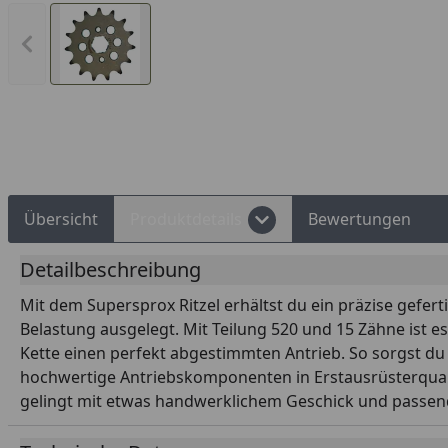
Vorheriges Bild anzeigen
Rechnungskauf
Montageservice
Übersicht
Produktdetails
Bewertungen
Detailbeschreibung
Mit dem Supersprox Ritzel erhältst du ein präzise geferti
Belastung ausgelegt. Mit Teilung 520 und 15 Zähne ist 
Kette einen perfekt abgestimmten Antrieb. So sorgst du 
hochwertige Antriebskomponenten in Erstausrüsterqualit
gelingt mit etwas handwerklichem Geschick und passen