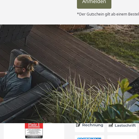
Anmelden
*Der Gutschein gilt ab einem Bestel
Versand
le Lieferung.
ürlich im
ch werde die
er bestellen
schaft gute
6
🏾“
Akzeptierte Zahlungsa