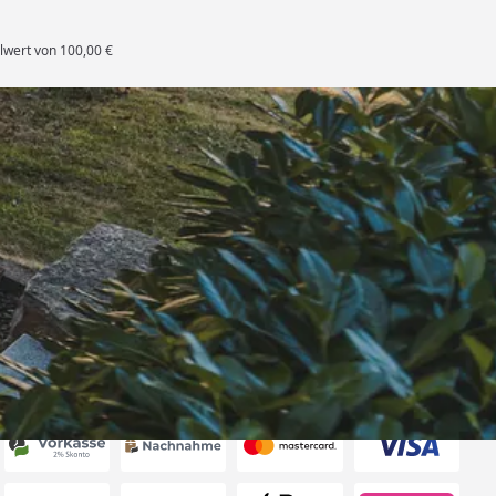
lwert von 100,00 €
rten