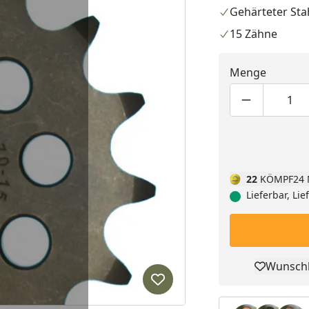
Gehärteter Sta
15 Zähne
Menge
Produktmen
Pro
22
KÖMPF24 
Lieferbar, Li
Wunschl
Pro
Produkt zur Wunschliste hi