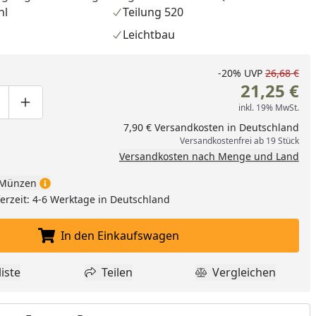
hl
Teilung 520
Leichtbau
-20%
UVP
26,68 €
21,25 €
inkl. 19% MwSt.
ge um eins verringern
duktmenge manuell eingeben
Produktmenge um eins erhöhen
7,90 € Versandkosten in Deutschland
Versandkostenfrei ab 19 Stück
Versandkosten nach Menge und Land
Münzen
eferzeit: 4-6 Werktage in Deutschland
In den Einkaufswagen
In den Einkaufswagen legen
iste
Teilen
Vergleichen
dukt zur Wunschliste hinzufügen
Teilen
Produkt Vergle
nzufügen