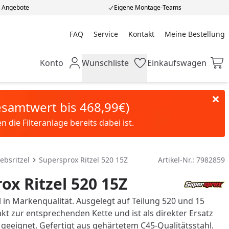
e Angebote
Eigene Montage-Teams
FAQ
Service
Kontakt
Meine Bestellung
Meine Bestellung
Konto
Wunschliste
Einkaufswagen
Mein Konto
Wunschliste
Einkaufswagen
Gesamtwert bis 468,99€)
die Filteranlage bereits dabei ist.
ebsritzel
Supersprox Ritzel 520 15Z
Artikel-Nr.:
7982859
ox Ritzel 520 15Z
 in Markenqualität. Ausgelegt auf Teilung 520 und 15
kt zur entsprechenden Kette und ist als direkter Ersatz
l geeignet. Gefertigt aus gehärtetem C45-Qualitätsstahl.