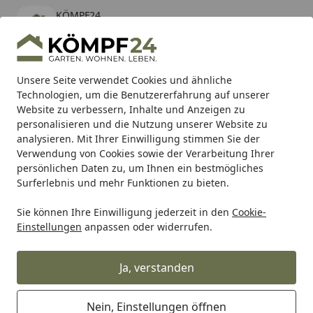
KÖMPF24
Öffnen
Banner schließen
KÖMPF24
kostenlos - Im App Store
Alle Produkte
Mein Konto
Wunschl
Eink
Unsere Seite verwendet Cookies und ähnliche
Technologien, um die Benutzererfahrung auf unserer
Hotline
4,81
/ 5
Suchen
Website zu verbessern, Inhalte und Anzeigen zu
personalisieren und die Nutzung unserer Website zu
analysieren. Mit Ihrer Einwilligung stimmen Sie der
Karibu Pools inkl. gratis Sandfilteranlage & Pool-
Verwendung von Cookies sowie der Verarbeitung Ihrer
Starterset (Gesamtwert bis 468,99€)
persönlichen Daten zu, um Ihnen ein bestmögliches
Surferlebnis und mehr Funktionen zu bieten.
Sie können Ihre Einwilligung jederzeit in den
Cookie-
Auto & Zweirad
Motorradzubehör & Werkzeuge
Motorrad
Einstellungen
anpassen oder widerrufen.
Startseite
Supersprox Ritzel 420 13Z
Ja, verstanden
Nein, Einstellungen öffnen