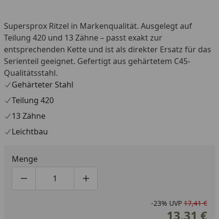
Supersprox Ritzel in Markenqualität. Ausgelegt auf
Teilung 420 und 13 Zähne – passt exakt zur
entsprechenden Kette und ist als direkter Ersatz für das
Serienteil geeignet. Gefertigt aus gehärtetem C45-
Qualitätsstahl.
Gehärteter Stahl
Teilung 420
13 Zähne
Leichtbau
Menge
Produktmenge um eins verringern
Produktmenge manuell eingeben
Produktmenge um eins erhöhen
-23%
UVP
17,41 €
13,31 €