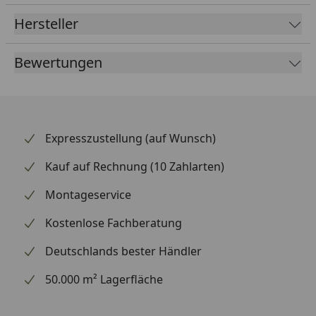
ausschließlich original verpackte Markenware mit
Hersteller
schneller Lieferung. Die Montage gelingt mit etwas
handwerklichem Geschick und passendem Werkzeug
Bewertungen
problemlos. Achte beim Antrieb stets darauf,
verschlissene Komponenten gemeinsam zu tauschen.
Expresszustellung (auf Wunsch)
Kauf auf Rechnung (10 Zahlarten)
Montageservice
Kostenlose Fachberatung
Deutschlands bester Händler
50.000 m² Lagerfläche