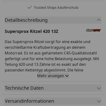
Trusted Shops Käuferschutz
Detailbeschreibung
Supersprox Ritzel 420 13Z
Das Supersprox Ritzel sorgt für eine exakte und
verschleißarme Kraftübertragung an deinem
Motorrad. Es ist aus gehärtetem C45-Qualitätsstahl
gefertigt und für eine hohe Belastung ausgelegt. Mit
Teilung 420 und 13 Zähne ist es exakt auf den
passenden Kettentyp abgestimmt. Die feine
Verzahnung greift sauber in die Kette und minimiert
Mehr anzeigen
den Verschleiß. So sorgst du für eine zuverlässige
Kraftübertragung und ein direktes
Technische Daten
Ansprechverhalten. Supersprox steht seit Jahren für
hochwertige Antriebskomponenten in
Versandinformationen
Erstausrüsterqualität. Bei BTR Tools erhältst du