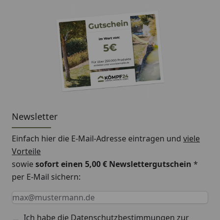
Newsletter
Einfach hier die E-Mail-Adresse eintragen und
viele
Vorteile
sowie
sofort einen 5,00 € Newslettergutschein
*
per E-Mail sichern:
Keine Eingabe erforderlich
Eingabe erforderlich
E-Mail *
Ich habe die
Datenschutzbestimmungen
zur