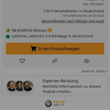
inkl. 19% MwSt.
7,90 € Versandkosten in Deutschland
Versandkostenfrei ab 30 Stück
Versandkosten nach Menge und Land
14
KÖMPF24 Münzen
Lieferbar, Lieferzeit: 4-6 Werktage in Deutschland
In den Einkaufswagen
In den Einkaufswagen legen
Produkt zur Wunschliste hinzufügen
Teilen
Produkt Ver
Artikel-Nr.: 7982637
Experten-Beratung
Wertvolle Informationen zu diesem
Produkt erhalten.
4,81
/ 5