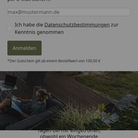
Keine Eingabe erforderlich
Eingabe erforderlich
E-Mail *
Ich habe die
Datenschutzbestimmungen
zur
Kenntnis genommen
Anmelden
*Der Gutschein gilt ab einem Bestellwert von 100,00 €
Trusted Shops
4,81
/ 5
„Die Bestellung ist innerhalb von 4
Tagen bei mir eingetroffen,
obwohl ein Wochenende