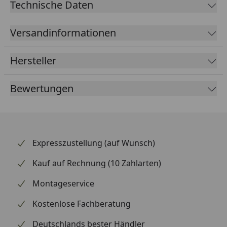
Ansprechverhalten. Supersprox steht seit Jahren für
Technische Daten
hochwertige Antriebskomponenten in
Erstausrüsterqualität. Bei BTR Tools erhältst du
Versandinformationen
ausschließlich original verpackte Markenware mit
schneller Lieferung. Die Montage gelingt mit etwas
Hersteller
handwerklichem Geschick und passendem Werkzeug
problemlos. Achte beim Antrieb stets darauf,
Bewertungen
verschlissene Komponenten gemeinsam zu tauschen.
Expresszustellung (auf Wunsch)
Kauf auf Rechnung (10 Zahlarten)
Montageservice
Kostenlose Fachberatung
Deutschlands bester Händler