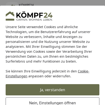
KÖMPF24
Öffnen
Banner schließen
KÖMPF24
kostenlos - Im App Store
Alle Produkte
Mein Konto
Wunschl
Eink
Unsere Seite verwendet Cookies und ähnliche
Technologien, um die Benutzererfahrung auf unserer
Hotline
4,81
/ 5
Suchen
Website zu verbessern, Inhalte und Anzeigen zu
personalisieren und die Nutzung unserer Website zu
analysieren. Mit Ihrer Einwilligung stimmen Sie der
Karibu Pools inkl. gratis Sandfilteranlage & Pool-
Verwendung von Cookies sowie der Verarbeitung Ihrer
Starterset (Gesamtwert bis 468,99€)
persönlichen Daten zu, um Ihnen ein bestmögliches
Surferlebnis und mehr Funktionen zu bieten.
Sie können Ihre Einwilligung jederzeit in den
Cookie-
Auto & Zweirad
Motorradzubehör & Werkzeuge
Motorrad
Einstellungen
anpassen oder widerrufen.
Startseite
Supersprox Ritzel 520 13Z
Ja, verstanden
Nein, Einstellungen öffnen