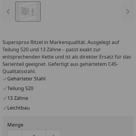
Vorheriges Bild anzeigen
Näc
Supersprox Ritzel in Markenqualität. Ausgelegt auf
Teilung 520 und 13 Zähne – passt exakt zur
entsprechenden Kette und ist als direkter Ersatz für das
Serienteil geeignet. Gefertigt aus gehärtetem C45-
Qualitätsstahl.
Gehärteter Stahl
Teilung 520
13 Zähne
Leichtbau
Menge