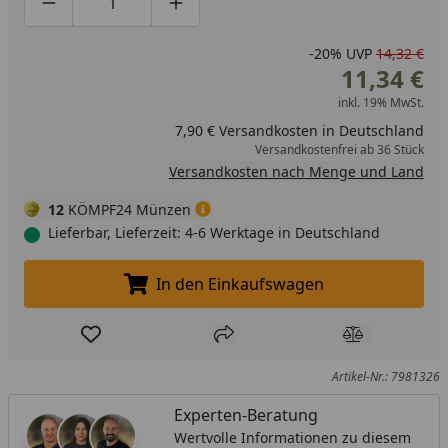
Produktmenge um eins verringern
Produktmenge manuell eingeben
Produktmenge um eins erhöhen
-20%
UVP
14,32 €
11,34 €
inkl. 19% MwSt.
7,90 € Versandkosten in Deutschland
Versandkostenfrei ab 36 Stück
Versandkosten nach Menge und Land
12
KÖMPF24 Münzen
Lieferbar, Lieferzeit: 4-6 Werktage in Deutschland
In den Einkaufswagen
In den Einkaufswagen legen
Produkt zur Wunschliste hinzufügen
Teilen
Produkt Ver
Artikel-Nr.: 7981326
Experten-Beratung
Wertvolle Informationen zu diesem