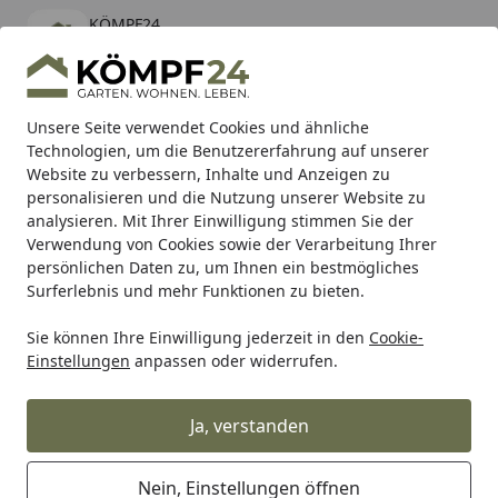
KÖMPF24
Öffnen
Banner schließen
KÖMPF24
kostenlos - Im App Store
Alle Produkte
Mein Konto
Wunschl
Eink
Unsere Seite verwendet Cookies und ähnliche
Technologien, um die Benutzererfahrung auf unserer
Hotline
4,81
/ 5
Suchen
Website zu verbessern, Inhalte und Anzeigen zu
personalisieren und die Nutzung unserer Website zu
analysieren. Mit Ihrer Einwilligung stimmen Sie der
Karibu Pools inkl. gratis Sandfilteranlage & Pool-
Verwendung von Cookies sowie der Verarbeitung Ihrer
Starterset (Gesamtwert bis 468,99€)
persönlichen Daten zu, um Ihnen ein bestmögliches
Surferlebnis und mehr Funktionen zu bieten.
Sie können Ihre Einwilligung jederzeit in den
Cookie-
Auto & Zweirad
Motorradzubehör & Werkzeuge
Motorrad
Einstellungen
anpassen oder widerrufen.
Startseite
Supersprox Edge Disk 530 47Z (Gold)
Ja, verstanden
Nein, Einstellungen öffnen