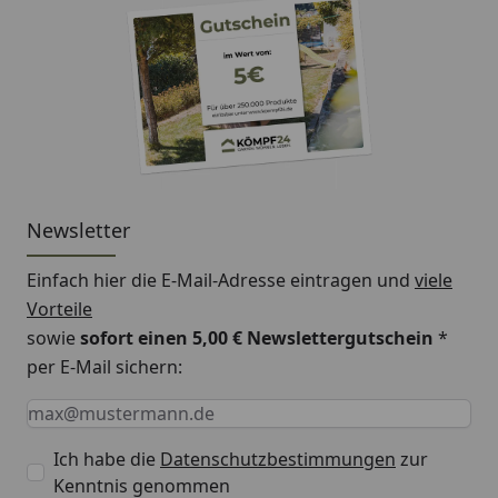
Newsletter
Einfach hier die E-Mail-Adresse eintragen und
viele
Vorteile
sowie
sofort einen 5,00 € Newslettergutschein
*
per E-Mail sichern:
Keine Eingabe erforderlich
Eingabe erforderlich
E-Mail *
Ich habe die
Datenschutzbestimmungen
zur
Kenntnis genommen