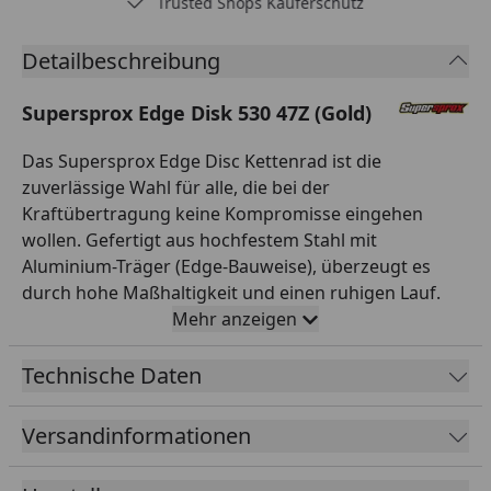
Trusted Shops Käuferschutz
Detailbeschreibung
Supersprox Edge Disk 530 47Z (Gold)
Das Supersprox Edge Disc Kettenrad ist die
zuverlässige Wahl für alle, die bei der
Kraftübertragung keine Kompromisse eingehen
wollen. Gefertigt aus hochfestem Stahl mit
Aluminium-Träger (Edge-Bauweise), überzeugt es
durch hohe Maßhaltigkeit und einen ruhigen Lauf.
Die Verzahnung ist auf Teilung 530 und 47 Zähne
Mehr anzeigen
ausgelegt und passt damit exakt zur entsprechenden
Kette. Mit einem Innendurchmesser von 87,0 mm und
Technische Daten
einem Lochkreis von 110,0 mm (5-Loch) montierst du
es passgenau anstelle des Serienteils. Das Kettenrad
Versandinformationen
ist in der Farbe Gold ansprechend gestaltet und
wertet die Optik deines Hinterrads spürbar auf. So