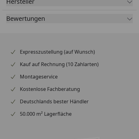
Hersteller
profitierst du von einer direkten Kraftübertragung
und einem deutlich verbesserten Fahrgefühl.
Bewertungen
Supersprox zählt weltweit zu den renommiertesten
Marken für Kettenräder und beliefert auch den
Rennsport.
Expresszustellung (auf Wunsch)
Kauf auf Rechnung (10 Zahlarten)
Montageservice
Kostenlose Fachberatung
Deutschlands bester Händler
50.000 m² Lagerfläche