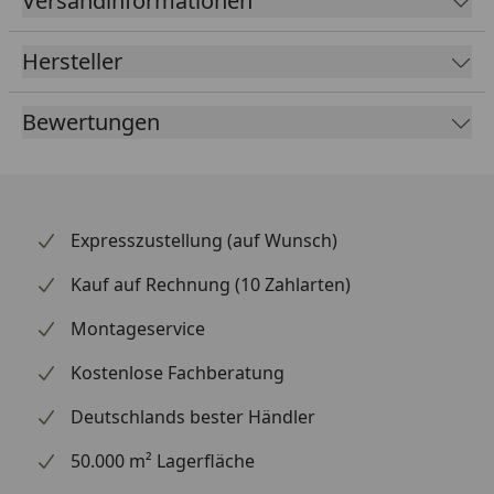
Versandinformationen
ansprechend gestaltet und wertet die Optik deines
Hinterrads spürbar auf. Dank optimierter
Hersteller
Materialstärke bleibt das Gewicht niedrig, ohne
Einbußen bei der Haltbarkeit. Supersprox zählt
Bewertungen
weltweit zu den renommiertesten Marken für
Kettenräder und beliefert auch den Rennsport.
Expresszustellung (auf Wunsch)
Kauf auf Rechnung (10 Zahlarten)
Montageservice
Kostenlose Fachberatung
Deutschlands bester Händler
50.000 m² Lagerfläche