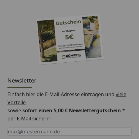
Newsletter
Einfach hier die E-Mail-Adresse eintragen und
viele
Vorteile
sowie
sofort einen 5,00 € Newslettergutschein
*
per E-Mail sichern:
Keine Eingabe erforderlich
Eingabe erforderlich
E-Mail *