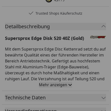
4,81
/ 5
Trusted Shops Käuferschutz
Detailbeschreibung
Supersprox Edge Disk 520 40Z (Gold)
Mit dem Supersprox Edge Disc Kettenrad setzt du auf
bewährte Qualität eines der führenden Hersteller im
Bereich Antriebstechnik. Gefertigt aus hochfestem
Stahl mit Aluminium-Träger (Edge-Bauweise),
überzeugt es durch hohe Maßhaltigkeit und einen
ruhigen Lauf. Die Verzahnung ist auf Teilung 520 und
40 Zähne ausgelegt und passt damit exakt zur
Mehr anzeigen
entsprechenden Kette. Mit einem Innendurchmesser
von 60,0 mm und einem Lochkreis von 110,0 mm (6-
Technische Daten
Loch) montierst du es passgenau anstelle des
Serienteils. Das Kettenrad ist in der Farbe Gold