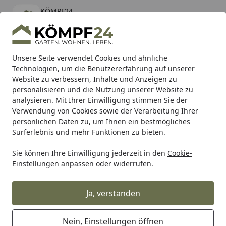
KÖMPF24
Öffnen
Banner schließen
KÖMPF24
kostenlos - Im App Store
Alle Produkte
Mein Konto
Wunschl
Eink
Unsere Seite verwendet Cookies und ähnliche
Technologien, um die Benutzererfahrung auf unserer
Hotline
4,81
/ 5
Suchen
Website zu verbessern, Inhalte und Anzeigen zu
personalisieren und die Nutzung unserer Website zu
analysieren. Mit Ihrer Einwilligung stimmen Sie der
Karibu Pools inkl. gratis Sandfilteranlage & Pool-
Verwendung von Cookies sowie der Verarbeitung Ihrer
Starterset (Gesamtwert bis 468,99€)
persönlichen Daten zu, um Ihnen ein bestmögliches
Surferlebnis und mehr Funktionen zu bieten.
Sie können Ihre Einwilligung jederzeit in den
Cookie-
Auto & Zweirad
Motorradzubehör & Werkzeuge
Motorrad
Einstellungen
anpassen oder widerrufen.
Startseite
Supersprox Edge Disk 520 40Z (Gold)
Ja, verstanden
Nein, Einstellungen öffnen