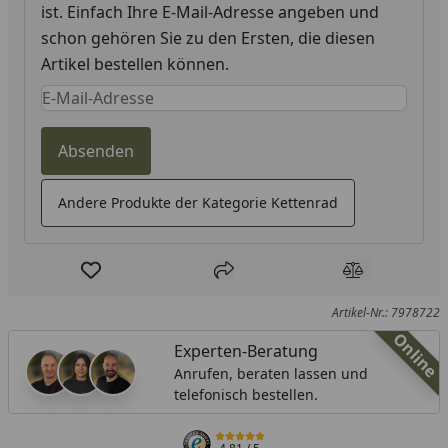
ist. Einfach Ihre E-Mail-Adresse angeben und
schon gehören Sie zu den Ersten, die diesen
Artikel bestellen können.
Keine Eingabe erforderlich
Eingabe erforderlich
Absenden
Andere Produkte der Kategorie Kettenrad
Produkt zur Wunschliste hinzufügen
Teilen
Produkt Ver
Artikel-Nr.: 7978722
Online
Experten-Beratung
Anrufen, beraten lassen und
telefonisch bestellen.