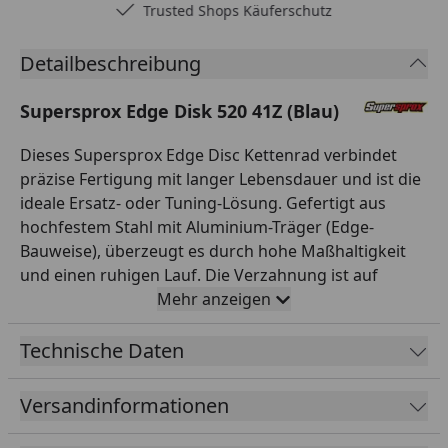
Trusted Shops Käuferschutz
Detailbeschreibung
Supersprox Edge Disk 520 41Z (Blau)
Dieses Supersprox Edge Disc Kettenrad verbindet
präzise Fertigung mit langer Lebensdauer und ist die
ideale Ersatz- oder Tuning-Lösung. Gefertigt aus
hochfestem Stahl mit Aluminium-Träger (Edge-
Bauweise), überzeugt es durch hohe Maßhaltigkeit
und einen ruhigen Lauf. Die Verzahnung ist auf
Teilung 520 und 41 Zähne ausgelegt und passt damit
Mehr anzeigen
exakt zur entsprechenden Kette. Mit einem
Innendurchmesser von 110,0 mm und einem
Technische Daten
Lochkreis von 130,0 mm (6-Loch) montierst du es
passgenau anstelle des Serienteils. Das Kettenrad ist
Versandinformationen
in der Farbe Blau ansprechend gestaltet und wertet
die Optik deines Hinterrads spürbar auf. So