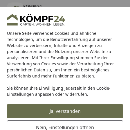
KÖMPF24
Öffnen
Banner schließen
KÖMPF24
kostenlos - Im App Store
Alle Produkte
Mein Konto
Wunschl
Eink
Unsere Seite verwendet Cookies und ähnliche
Technologien, um die Benutzererfahrung auf unserer
Hotline
4,81
/ 5
Suchen
Website zu verbessern, Inhalte und Anzeigen zu
personalisieren und die Nutzung unserer Website zu
analysieren. Mit Ihrer Einwilligung stimmen Sie der
Karibu Pools inkl. gratis Sandfilteranlage & Pool-
Verwendung von Cookies sowie der Verarbeitung Ihrer
Starterset (Gesamtwert bis 468,99€)
persönlichen Daten zu, um Ihnen ein bestmögliches
Surferlebnis und mehr Funktionen zu bieten.
Sie können Ihre Einwilligung jederzeit in den
Cookie-
Auto & Zweirad
Motorradzubehör & Werkzeuge
Motorrad
Einstellungen
anpassen oder widerrufen.
Startseite
Supersprox Edge Disk 520 41Z (Blau)
Ja, verstanden
Nein, Einstellungen öffnen