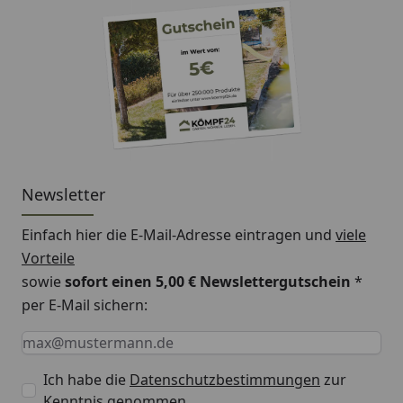
Newsletter
Einfach hier die E-Mail-Adresse eintragen und
viele
Vorteile
sowie
sofort einen 5,00 € Newslettergutschein
*
per E-Mail sichern:
Keine Eingabe erforderlich
Eingabe erforderlich
E-Mail *
Ich habe die
Datenschutzbestimmungen
zur
Kenntnis genommen