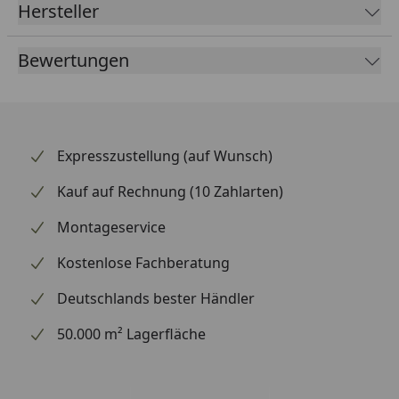
Hersteller
profitierst du von einer direkten Kraftübertragung
und einem deutlich verbesserten Fahrgefühl.
Bewertungen
Supersprox zählt weltweit zu den renommiertesten
Marken für Kettenräder und beliefert auch den
Rennsport.
Expresszustellung (auf Wunsch)
Kauf auf Rechnung (10 Zahlarten)
Montageservice
Kostenlose Fachberatung
Deutschlands bester Händler
50.000 m² Lagerfläche