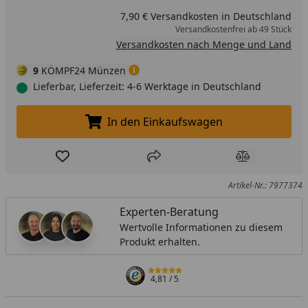
7,90 € Versandkosten in Deutschland
Versandkostenfrei ab 49 Stück
Versandkosten nach Menge und Land
9
KÖMPF24 Münzen
Lieferbar, Lieferzeit: 4-6 Werktage in Deutschland
In den Einkaufswagen
In den Einkaufswagen legen
Produkt zur Wunschliste hinzufügen
Teilen
Produkt Ver
Artikel-Nr.: 7977374
Experten-Beratung
Wertvolle Informationen zu diesem
Produkt erhalten.
4,81
/ 5