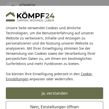
KÖMPF24
Öffnen
Banner schließen
KÖMPF24
kostenlos - Im App Store
Alle Produkte
Mein Konto
Wunschl
Eink
Unsere Seite verwendet Cookies und ähnliche
Technologien, um die Benutzererfahrung auf unserer
Hotline
4,81
/ 5
Suchen
Website zu verbessern, Inhalte und Anzeigen zu
personalisieren und die Nutzung unserer Website zu
analysieren. Mit Ihrer Einwilligung stimmen Sie der
Karibu Pools inkl. gratis Sandfilteranlage & Pool-
Verwendung von Cookies sowie der Verarbeitung Ihrer
Starterset (Gesamtwert bis 468,99€)
persönlichen Daten zu, um Ihnen ein bestmögliches
Surferlebnis und mehr Funktionen zu bieten.
Sie können Ihre Einwilligung jederzeit in den
Cookie-
Auto & Zweirad
Fahrradzubehör & Fahrradbedarf
Fahrra
Einstellungen
anpassen oder widerrufen.
Startseite
Sunrace Kassette CSM989AW 11-36
Zähne silber
Ja, verstanden
Nein, Einstellungen öffnen