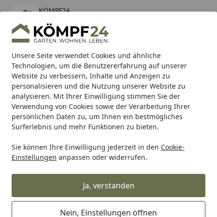
KÖMPF24
Öffnen
Banner schließen
KÖMPF24
kostenlos - Im App Store
Alle Produkte
Mein Konto
Wunschl
Eink
Unsere Seite verwendet Cookies und ähnliche
Technologien, um die Benutzererfahrung auf unserer
Hotline
4,81
/ 5
Suchen
Website zu verbessern, Inhalte und Anzeigen zu
personalisieren und die Nutzung unserer Website zu
analysieren. Mit Ihrer Einwilligung stimmen Sie der
Karibu Pools inkl. gratis Sandfilteranlage & Pool-
Verwendung von Cookies sowie der Verarbeitung Ihrer
Starterset (Gesamtwert bis 468,99€)
persönlichen Daten zu, um Ihnen ein bestmögliches
Surferlebnis und mehr Funktionen zu bieten.
Sie können Ihre Einwilligung jederzeit in den
Cookie-
Heissner
Summer Fun Poolsortiment
Summer Fun Reini
Einstellungen
anpassen oder widerrufen.
Startseite
Summer Fun Algenschutz Plus
Desinfekt 5l
Ja, verstanden
Nein, Einstellungen öffnen