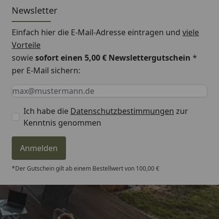
Newsletter
Einfach hier die E-Mail-Adresse eintragen und
viele
Vorteile
sowie
sofort einen 5,00 € Newslettergutschein
*
per E-Mail sichern:
Keine Eingabe erforderlich
Eingabe erforderlich
E-Mail *
Ich habe die
Datenschutzbestimmungen
zur
Kenntnis genommen
Anmelden
*Der Gutschein gilt ab einem Bestellwert von 100,00 €