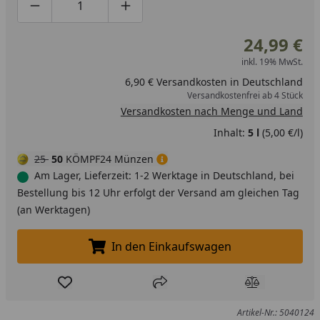
Produktmenge um eins verringern
Produktmenge manuell eingeben
Produktmenge um eins erhöhen
24,99 €
inkl. 19% MwSt.
6,90 € Versandkosten in Deutschland
Versandkostenfrei ab 4 Stück
Versandkosten nach Menge und Land
Inhalt:
5 l
(5,00 €/l)
25
50
KÖMPF24 Münzen
Am Lager, Lieferzeit: 1-2 Werktage in Deutschland, bei
Bestellung bis 12 Uhr erfolgt der Versand am gleichen Tag
(an Werktagen)
In den Einkaufswagen
In den Einkaufswagen legen
Produkt zur Wunschliste hinzufügen
Teilen
Produkt Ver
Artikel-Nr.: 5040124