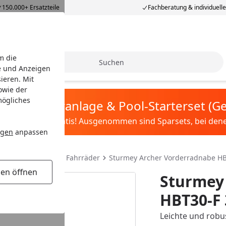
150.000+ Ersatzteile
Fachberatung & individuell
m die
Suche
e und Anzeigen
ieren. Mit
owie der
mögliches
tis Sandfilteranlage & Pool-Starterset (
ilter&Pflege gratis! Ausgenommen sind Sparsets, bei denen 
ngen
anpassen
dteile
Naben für Fahrräder
Sturmey Archer Vorderradnabe HB
gen öffnen
Sturmey
HBT30-F 
Leichte und robu