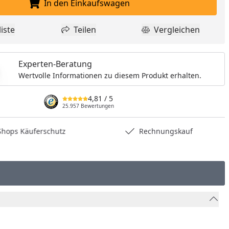
In den Einkaufswagen
In den Einkaufswagen legen
iste
Teilen
Vergleichen
dukt zur Wunschliste hinzufügen
Teilen
Produkt Vergle
Experten-Beratung
Wertvolle Informationen zu diesem Produkt erhalten.
4,81
/ 5
25.957 Bewertungen
hops Käuferschutz
Rechnungskauf