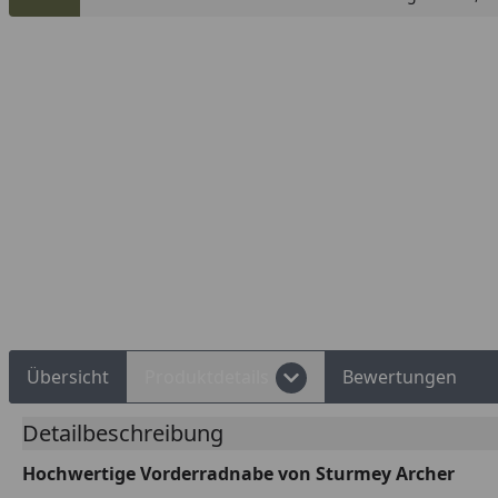
Rechnungskauf
Montageservice
Übersicht
Produktdetails
Bewertungen
Detailbeschreibung
Hochwertige Vorderradnabe von Sturmey Archer