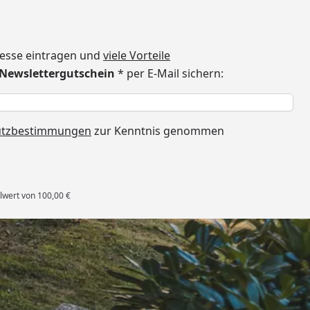
dresse eintragen und
viele Vorteile
€ Newslettergutschein
* per E-Mail sichern:
h
utzbestimmungen
zur Kenntnis genommen
lwert von 100,00 €