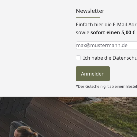
Newsletter
Einfach hier die E-Mail-A
sowie
sofort einen 5,00 
Keine Eingabe erforderlic
Eingabe erforderlich
E-Mail *
Ich habe die
Datensch
Anmelden
*Der Gutschein gilt ab einem Bestel
Versand
itung wurde