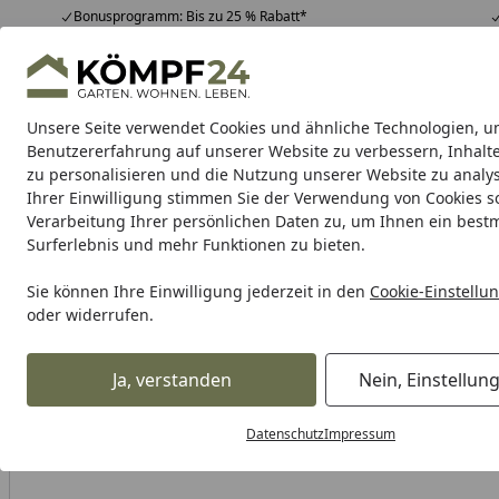
Bonusprogramm: Bis zu 25 % Rabatt*
Hotline
07051 / 9 22 22
4,81
/ 5
Mo-Fr. 8-16 Uhr
25.957 Bewertungen
Unsere Seite verwendet Cookies und ähnliche Technologien, u
Alle Produkte
Highlights
Tipps & Tricks
Alle Produkte
Benutzererfahrung auf unserer Website zu verbessern, Inhalt
zu personalisieren und die Nutzung unserer Website zu analys
Ihrer Einwilligung stimmen Sie der Verwendung von Cookies s
Verarbeitung Ihrer persönlichen Daten zu, um Ihnen ein best
Karibu Pools inkl. gra
Surferlebnis und mehr Funktionen zu bieten.
Dein Traumpool im Sorglos-Paket: F
Sie können Ihre Einwilligung jederzeit in den
Cookie-Einstellu
oder widerrufen.
Auto & Zweirad
Fahrradzubehör & Fahrradbedarf
Fahrra
Startseite
Ja, verstanden
Nein, Einstellun
Datenschutz
Impressum