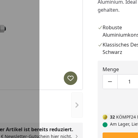
Aluminium. Ideal
gehalten.
Robuste
Aluminiumkons
Klassisches Des
Schwarz
Menge
Produkt zur Wunschliste hi
Produktmen
Pro
Nächstes Bild anzeigen
32
KÖMPF24 
Am Lager, Lie
r Artikel ist bereits reduziert.
00 € Newsletter-Gutschein hier nicht.