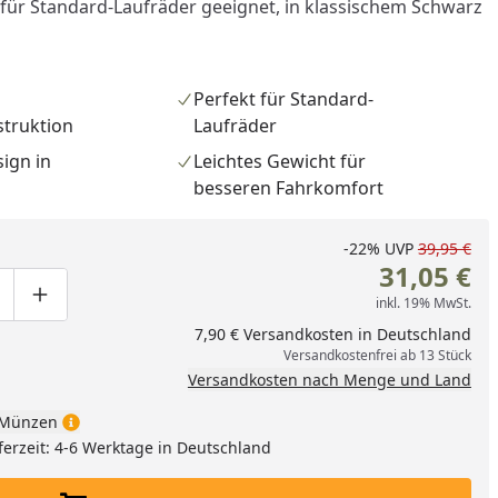
 für Standard-Laufräder geeignet, in klassischem Schwarz
Perfekt für Standard-
truktion
Laufräder
ign in
Leichtes Gewicht für
besseren Fahrkomfort
-22%
UVP
39,95 €
31,05 €
nzufügen
inkl. 19% MwSt.
ge um eins verringern
duktmenge manuell eingeben
Produktmenge um eins erhöhen
7,90 € Versandkosten in Deutschland
Versandkostenfrei ab 13 Stück
Versandkosten nach Menge und Land
Münzen
ferzeit: 4-6 Werktage in Deutschland