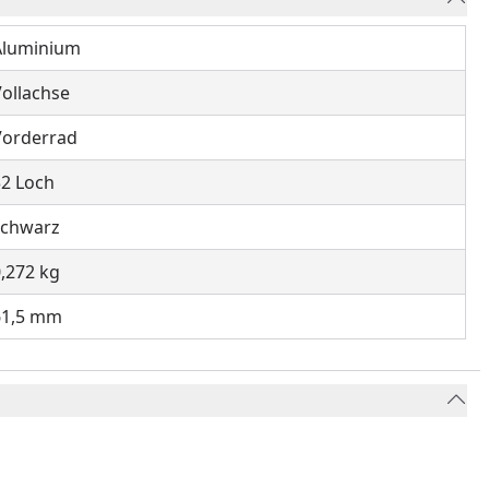
Aluminium
ollachse
Vorderrad
32 Loch
schwarz
,272 kg
61,5 mm