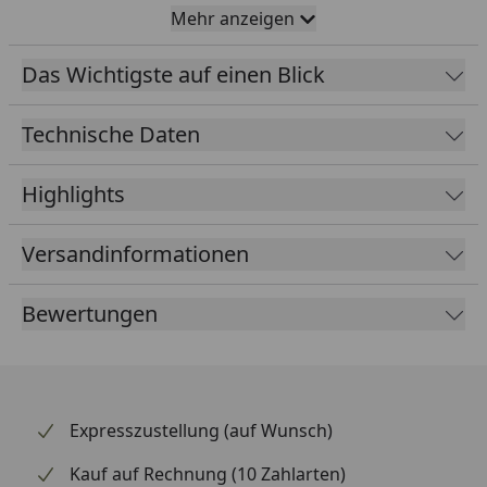
und Passgenauigkeit.
Mehr anzeigen
Zuverlässige Materialien
Das Wichtigste auf einen Blick
Gefertigt aus robustem Material, bietet der Kugelring
langanhaltende Zuverlässigkeit in anspruchsvollen
Technische Daten
Einsatzumgebungen.
Highlights
Versandinformationen
Bewertungen
Expresszustellung (auf Wunsch)
Kauf auf Rechnung (10 Zahlarten)