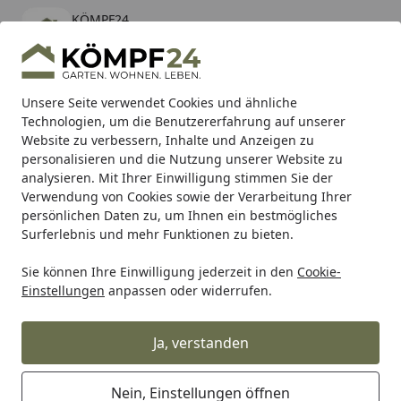
KÖMPF24
Öffnen
Banner schließen
KÖMPF24
kostenlos - Im App Store
Alle Produkte
Mein Konto
Wunschl
Eink
Unsere Seite verwendet Cookies und ähnliche
Technologien, um die Benutzererfahrung auf unserer
Hotline
4,81
/ 5
Suchen
Website zu verbessern, Inhalte und Anzeigen zu
personalisieren und die Nutzung unserer Website zu
analysieren. Mit Ihrer Einwilligung stimmen Sie der
Karibu Pools inkl. gratis Sandfilteranlage & Pool-
Verwendung von Cookies sowie der Verarbeitung Ihrer
Starterset (Gesamtwert bis 468,99€)
persönlichen Daten zu, um Ihnen ein bestmögliches
Surferlebnis und mehr Funktionen zu bieten.
Sie können Ihre Einwilligung jederzeit in den
Cookie-
Hartje
Hartje Fahrradteile
Hartje Tretlager für Fahrräder
Einstellungen
anpassen oder widerrufen.
Startseite
Stronglight Kugelring 41,8 x 30,2 x
6,5 mm
Ja, verstanden
Nein, Einstellungen öffnen