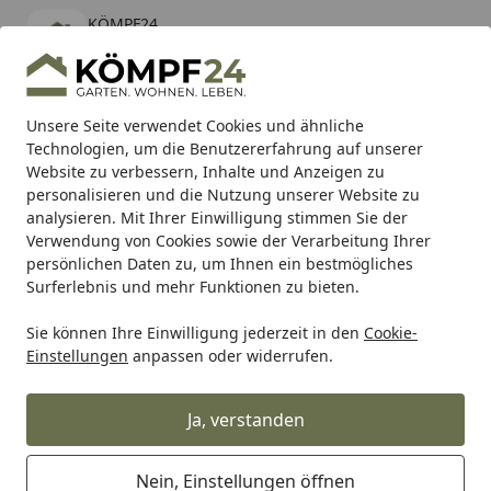
KÖMPF24
Öffnen
Banner schließen
KÖMPF24
kostenlos - Im App Store
Alle Produkte
Mein Konto
Wunschl
Eink
Unsere Seite verwendet Cookies und ähnliche
Technologien, um die Benutzererfahrung auf unserer
Hotline
4,81
/ 5
Suchen
Website zu verbessern, Inhalte und Anzeigen zu
personalisieren und die Nutzung unserer Website zu
analysieren. Mit Ihrer Einwilligung stimmen Sie der
Karibu Pools inkl. gratis Sandfilteranlage & Pool-
Verwendung von Cookies sowie der Verarbeitung Ihrer
Starterset (Gesamtwert bis 468,99€)
persönlichen Daten zu, um Ihnen ein bestmögliches
Surferlebnis und mehr Funktionen zu bieten.
Sie können Ihre Einwilligung jederzeit in den
Cookie-
Auto & Zweirad
Fahrradzubehör & Fahrradbedarf
Fahrra
Einstellungen
anpassen oder widerrufen.
Startseite
Stronglight Kettenblatt HT3 30
Zähne schwarz innen
Ja, verstanden
Nein, Einstellungen öffnen