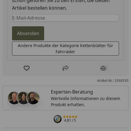
schon gehören Sie zu den Ersten, die diesen
Artikel bestellen können.
Keine Eingabe erforderlich
Eingabe erforderlich
Absenden
Andere Produkte der Kategorie Kettenblätter für
Fahrräder
Produkt zur Wunschliste hinzufügen
Teilen
Produkt Ver
Artikel-Nr.: 5598595
Experten-Beratung
Wertvolle Informationen zu diesem
Produkt erhalten.
4,81
/ 5