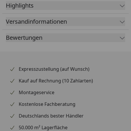
Entwickelt, um perfekt mit SRAM Red/Force/Rival 22
Highlights
Gruppen zu harmonieren, dieses Kettenblatt sorgt
für präzises und zuverlässiges Schalten.
Versandinformationen
Bewertungen
Expresszustellung (auf Wunsch)
Kauf auf Rechnung (10 Zahlarten)
Montageservice
Kostenlose Fachberatung
Deutschlands bester Händler
50.000 m² Lagerfläche