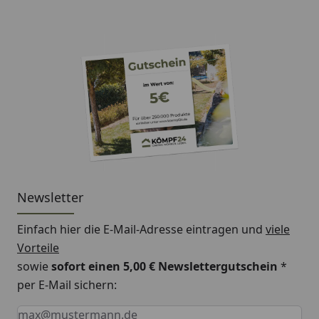
Newsletter
Einfach hier die E-Mail-Adresse eintragen und
viele
Vorteile
sowie
sofort einen 5,00 € Newslettergutschein
*
per E-Mail sichern:
Keine Eingabe erforderlich
Eingabe erforderlich
E-Mail *