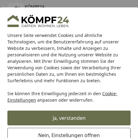
KÖMPF24
Öffnen
Banner schließen
KÖMPF24
kostenlos - Im App Store
Alle Produkte
Mein Konto
Wunschl
Eink
Unsere Seite verwendet Cookies und ähnliche
Technologien, um die Benutzererfahrung auf unserer
Hotline
4,81
/ 5
Suchen
Website zu verbessern, Inhalte und Anzeigen zu
personalisieren und die Nutzung unserer Website zu
analysieren. Mit Ihrer Einwilligung stimmen Sie der
Karibu Pools inkl. gratis Sandfilteranlage & Pool-
Verwendung von Cookies sowie der Verarbeitung Ihrer
Starterset (Gesamtwert bis 468,99€)
persönlichen Daten zu, um Ihnen ein bestmögliches
Surferlebnis und mehr Funktionen zu bieten.
Sie können Ihre Einwilligung jederzeit in den
Cookie-
Auto & Zweirad
Fahrradzubehör & Fahrradbedarf
Fahrra
Einstellungen
anpassen oder widerrufen.
Startseite
Stronglight Kettenblatt Gravel 40
Zähne schwarz
Ja, verstanden
Nein, Einstellungen öffnen