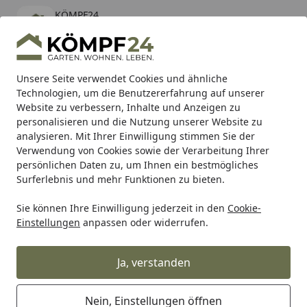
KÖMPF24
Öffnen
Banner schließen
KÖMPF24
kostenlos - Im App Store
Alle Produkte
Mein Konto
Wunschl
Eink
Unsere Seite verwendet Cookies und ähnliche
Technologien, um die Benutzererfahrung auf unserer
Hotline
4,81
/ 5
Suchen
Website zu verbessern, Inhalte und Anzeigen zu
personalisieren und die Nutzung unserer Website zu
analysieren. Mit Ihrer Einwilligung stimmen Sie der
Karibu Pools inkl. gratis Sandfilteranlage & Pool-
Verwendung von Cookies sowie der Verarbeitung Ihrer
Starterset (Gesamtwert bis 468,99€)
persönlichen Daten zu, um Ihnen ein bestmögliches
Surferlebnis und mehr Funktionen zu bieten.
Sie können Ihre Einwilligung jederzeit in den
Cookie-
Auto & Zweirad
Fahrradzubehör & Fahrradbedarf
Fahrra
Einstellungen
anpassen oder widerrufen.
Startseite
Stronglight Kettenblatt 44 Zähne
Direct Mount schwarz
Ja, verstanden
Nein, Einstellungen öffnen