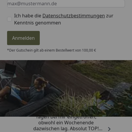
Keine Eingabe erforderlich
Eingabe erforderlich
E-Mail *
Ich habe die
Datenschutzbestimmungen
zur
Kenntnis genommen
Anmelden
*Der Gutschein gilt ab einem Bestellwert von 100,00 €
Trusted Shops
4,81
/ 5
„Die Bestellung ist innerhalb von 4
Tagen bei mir eingetroffen,
obwohl ein Wochenende
dazwischen lag. Absolut TOP!