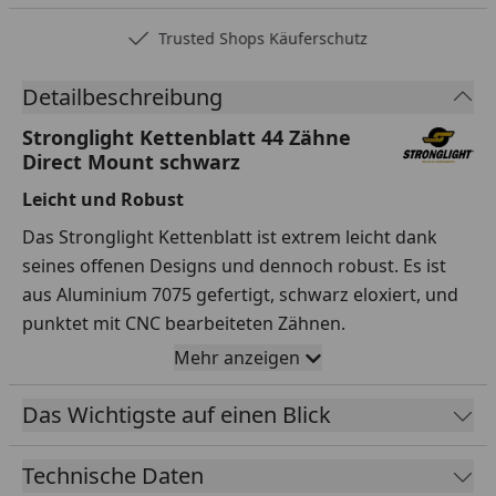
Trusted Shops Käuferschutz
Detailbeschreibung
Stronglight Kettenblatt 44 Zähne
Direct Mount schwarz
Leicht und Robust
Das Stronglight Kettenblatt ist extrem leicht dank
seines offenen Designs und dennoch robust. Es ist
aus Aluminium 7075 gefertigt, schwarz eloxiert, und
punktet mit CNC bearbeiteten Zähnen.
Mehr anzeigen
Vielseitige Kompatibilität
Dieses Kettenblatt ist für 1-fach-Schaltungen und das
Das Wichtigste auf einen Blick
Bosch System Gen.3 geeignet. Außerdem ist es
kompatibel mit dem Hebie Chainglider.
Technische Daten
Direct Mount Befestigung