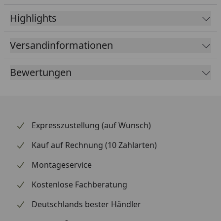
Die Direct Mount Befestigung sorgt für eine einfache
Highlights
Montage am E-Bike. Eine erforderliche
Distanzscheibe ist bereits im Lieferumfang enthalten.
Versandinformationen
Bewertungen
Expresszustellung (auf Wunsch)
Kauf auf Rechnung (10 Zahlarten)
Montageservice
Kostenlose Fachberatung
Deutschlands bester Händler