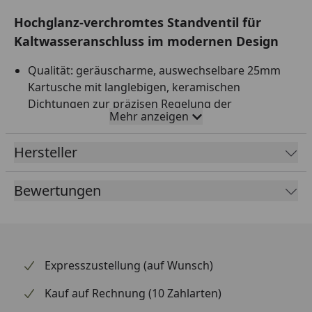
Hochglanz-verchromtes Standventil für
Kaltwasseranschluss im modernen Design
Qualität: geräuscharme, auswechselbare 25mm
Kartusche mit langlebigen, keramischen
Dichtungen zur präzisen Regelung der
Mehr anzeigen
Durchflussmenge und der Wassertemperatur
Entspricht den Bestimmungen der deutschen
Hersteller
Trinkwasserverordnung, KTW und W270 geprüft
Vollständiges Montageset und leicht verständliche
Bewertungen
Montageanleitung machen die Installation zum
Kinderspiel
Expresszustellung (auf Wunsch)
Kauf auf Rechnung (10 Zahlarten)