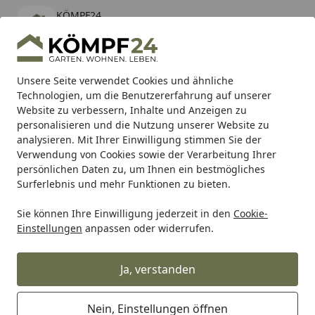
KÖMPF24
Öffnen
Banner schließen
KÖMPF24
kostenlos - Im App Store
Alle Produkte
Mein Konto
Wunschl
Eink
Unsere Seite verwendet Cookies und ähnliche
Technologien, um die Benutzererfahrung auf unserer
Hotline
4,81
/ 5
Suchen
Website zu verbessern, Inhalte und Anzeigen zu
personalisieren und die Nutzung unserer Website zu
analysieren. Mit Ihrer Einwilligung stimmen Sie der
Karibu Pools inkl. gratis Sandfilteranlage & Pool-
Verwendung von Cookies sowie der Verarbeitung Ihrer
Starterset (Gesamtwert bis 468,99€)
persönlichen Daten zu, um Ihnen ein bestmögliches
Surferlebnis und mehr Funktionen zu bieten.
Sie können Ihre Einwilligung jederzeit in den
Cookie-
Franz Joseph Schütte
Franz Joseph Schütte Badarmaturen
Einstellungen
anpassen oder widerrufen.
Startseite
Standventil LAURANA für
Kaltwasser, Chrom
Ja, verstanden
Nein, Einstellungen öffnen