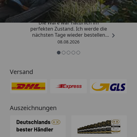
4,81
/ 5
„Hervorragend schnelle Lieferung.
Die Ware war natürlich im
perfekten Zustand. Ich werde die
nächsten Tage wieder bestellen
Grüße an die Belegschaft gute
08.08.2026
Arbeit👍🏾👍🏾“
Versand
Auszeichnungen