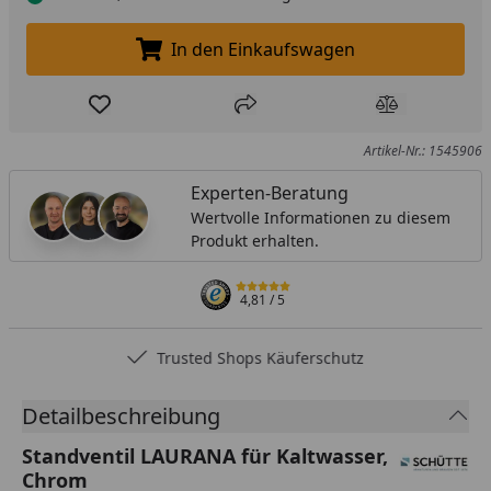
In den Einkaufswagen
In den Einkaufswagen legen
Produkt zur Wunschliste hinzufügen
Teilen
Produkt Ver
Artikel-Nr.: 1545906
Experten-Beratung
Wertvolle Informationen zu diesem
Produkt erhalten.
4,81
/ 5
Trusted Shops Käuferschutz
Detailbeschreibung
Standventil LAURANA für Kaltwasser,
Chrom