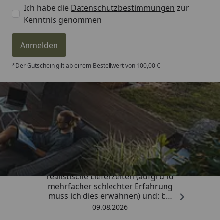
Ich habe die
Datenschutzbestimmungen
zur
Kenntnis genommen
Anmelden
*Der Gutschein gilt ab einem Bestellwert von 100,00 €
Trusted Shops
4,81
/ 5
„Sehr gute Qualitäts-Markenware,
realistische Lieferzeiten (aufgrund
mehrfacher schlechter Erfahrung
muss ich dies erwähnen) und: bei
Kritik kommt die Antwort
09.08.2026
offensichtlich von einem