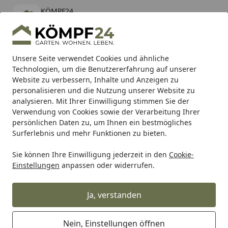
KÖMPF24
Öffnen
Banner schließen
KÖMPF24
kostenlos - Im App Store
Alle Produkte
Mein Konto
Wunschl
Eink
Unsere Seite verwendet Cookies und ähnliche
Technologien, um die Benutzererfahrung auf unserer
Hotline
4,81
/ 5
Suchen
Website zu verbessern, Inhalte und Anzeigen zu
personalisieren und die Nutzung unserer Website zu
analysieren. Mit Ihrer Einwilligung stimmen Sie der
Karibu Pools inkl. gratis Sandfilteranlage & Pool-
Verwendung von Cookies sowie der Verarbeitung Ihrer
Starterset (Gesamtwert bis 468,99€)
persönlichen Daten zu, um Ihnen ein bestmögliches
Surferlebnis und mehr Funktionen zu bieten.
Sie können Ihre Einwilligung jederzeit in den
Cookie-
Teich
Teichbau
Teichschläuche
Spiralschlauch schwar
Einstellungen
anpassen oder widerrufen.
Startseite
Spiralschlauch schwarz 3/4", 10 m
Ja, verstanden
Nein, Einstellungen öffnen