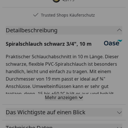
Trusted Shops Käuferschutz
Detailbeschreibung
Spiralschlauch schwarz 3/4", 10 m
Praktischer Schlauchabschnitt in 10 m Länge. Dieser
schwarze, flexible PVC-Spiralschlauch ist besonders
handlich, leicht und einfach zu tragen. Mit einem
Durchmesser von 19 mm passt er ideal auf ¾"
Anschlüsse. Umwelteinflüssen kann er sehr gut
trotzen, denn -15 bis +50 °C hält er aus und behält
Mehr anzeigen
seine volle Leistung auch bei Frost und starker UV-
Einstrahlung. Die sehr glatte Innenwandung sorgt für
Das Wichtigste auf einen Blick
eine widerstrandsfreie Strömung. Garantiert frei von
jeglichen Schwermetallen belastet er weder Flora
Technische Daten