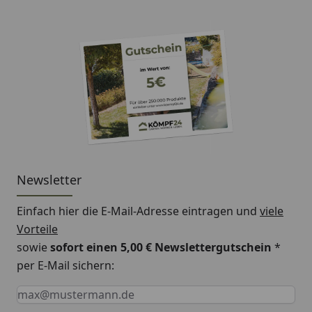
Newsletter
Einfach hier die E-Mail-Adresse eintragen und
viele
Vorteile
sowie
sofort einen 5,00 € Newslettergutschein
*
per E-Mail sichern:
Keine Eingabe erforderlich
Eingabe erforderlich
E-Mail *