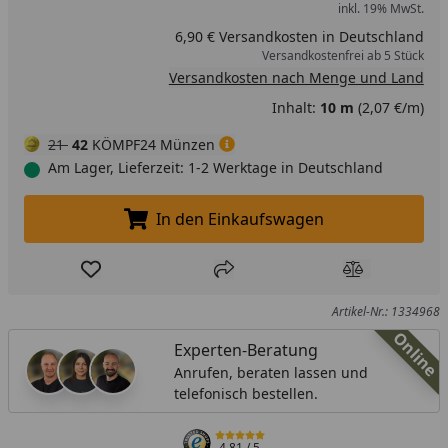
inkl. 19% MwSt.
6,90 € Versandkosten in Deutschland
Versandkostenfrei ab 5 Stück
Versandkosten nach Menge und Land
Inhalt:
10 m
(2,07 €/m)
21
42
KÖMPF24 Münzen
Am Lager, Lieferzeit: 1-2 Werktage in Deutschland
In den Einkaufswagen
In den Einkaufswagen legen
Produkt zur Wunschliste hinzufügen
Teilen
Produkt Ver
Artikel-Nr.: 1334968
Online
Experten-Beratung
Anrufen, beraten lassen und
telefonisch bestellen.
4,81
/ 5