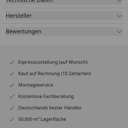
noch Fauna im Wasser. Geeignet für einen
Betriebsdruck von 1 Bar. Top OASE-Qualität: Sie
Hersteller
erhalten eine Garantie von 2 Jahren.
Bewertungen
Expresszustellung (auf Wunsch)
Kauf auf Rechnung (10 Zahlarten)
Montageservice
Kostenlose Fachberatung
Deutschlands bester Händler
50.000 m² Lagerfläche