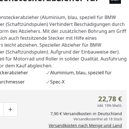
nsteckerabzieher (Aluminium, blau, speziell für BMW
er (Schaftzündspulen) Verhindert Beschädigungen durch
orm des Abziehers. Mit der zusätzlichen Bohrung am Griff
ich auch festsitzende Stecker mit Hilfe eines
 leicht abziehen. Spezieller Abzieher für BMW
r (Schaftzündspulen). Aufgrund der Einbauweise der).
il für Motorrad und Roller in solider Qualität. Ausführung
or dem Kauf abgleichen.
ckerabzieher
Aluminium, blau, speziell für
urchmesser
Spec-X
nzufügen
22,78 €
inkl. 19% MwSt.
ge um eins verringern
duktmenge manuell eingeben
Produktmenge um eins erhöhen
7,90 € Versandkosten in Deutschland
Versandkostenfrei ab 18 Stück
Versandkosten nach Menge und Land