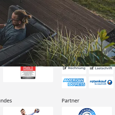
Versand
itung wurde
edigt“
6
Akzeptierte Zahlungsa
undes
Partner