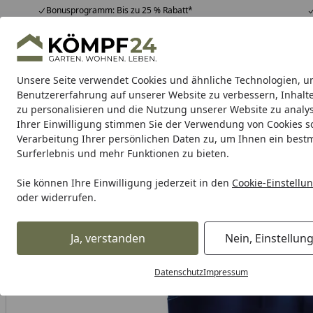
Bonusprogramm: Bis zu 25 % Rabatt*
Hotline
07051 / 9 22 22
4,81
/ 5
Mo-Fr. 8-16 Uhr
25.957 Bewertungen
Unsere Seite verwendet Cookies und ähnliche Technologien, u
Alle Produkte
Highlights
Tipps & Tricks
Alle Produkte
Benutzererfahrung auf unserer Website zu verbessern, Inhalt
zu personalisieren und die Nutzung unserer Website zu analys
Ihrer Einwilligung stimmen Sie der Verwendung von Cookies s
Spec-X
Abzieher
Befestigungsmaterial
Benzinh
Verarbeitung Ihrer persönlichen Daten zu, um Ihnen ein best
Surferlebnis und mehr Funktionen zu bieten.
Karibu Pools inkl. gra
Sie können Ihre Einwilligung jederzeit in den
Cookie-Einstellu
oder widerrufen.
Dein Traumpool im Sorglos-Paket: F
Ja, verstanden
Nein, Einstellun
Spec-X
Spec X Abzieher
Spec-X Zündkerzensteckerabzie
Startseite
Datenschutz
Impressum