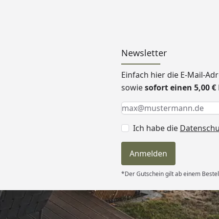
Newsletter
Einfach hier die E-Mail-A
sowie
sofort einen 5,00 
Keine Eingabe erforderlic
Eingabe erforderlich
E-Mail *
Ich habe die
Datensch
Anmelden
*Der Gutschein gilt ab einem Bestel