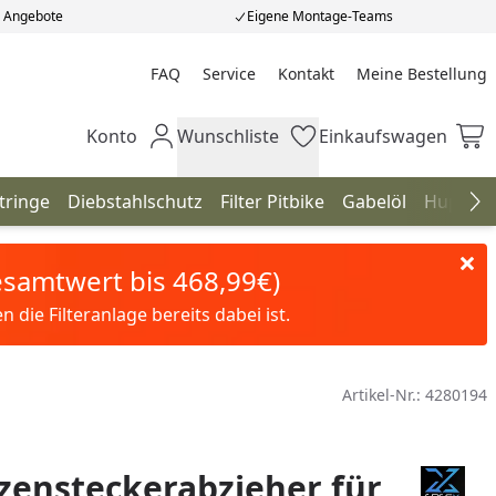
e Angebote
Eigene Montage-Teams
FAQ
Service
Kontakt
Meine Bestellung
Meine Bestellung
Konto
Wunschliste
Einkaufswagen
Mein Konto
Wunschliste
Einkaufswagen
tringe
Diebstahlschutz
Filter Pitbike
Gabelöl
Hupen
Na
Gesamtwert bis 468,99€)
die Filteranlage bereits dabei ist.
Artikel-Nr.:
4280194
zensteckerabzieher für