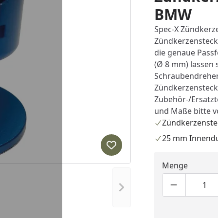
BMW
Spec-X Zündkerze
Zündkerzensteck
die genaue Passf
(Ø 8 mm) lassen s
Schraubendrehers
Zündkerzenstecke
Zubehör-/Ersatzte
und Maße bitte v
Zündkerzenste
25 mm Innend
Produkt zur Wunschliste hi
Menge
Nächstes Bild anzeigen
Produktmen
Pro