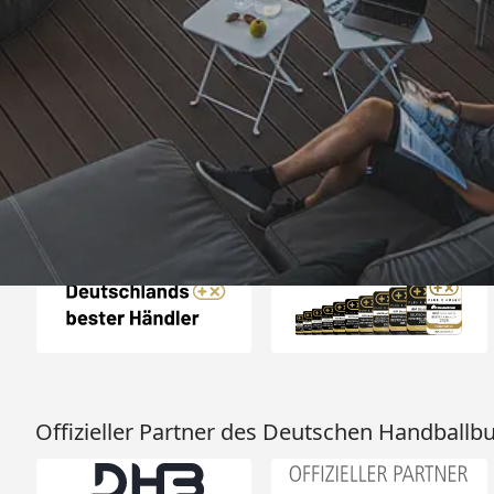
Trusted Shops
„- Retouren Bearbe
umgehend erl
4,81
/ 5
04.08.202
25.957 Bewertungen
Auszeichnungen
Offizieller Partner des Deutschen Handballb