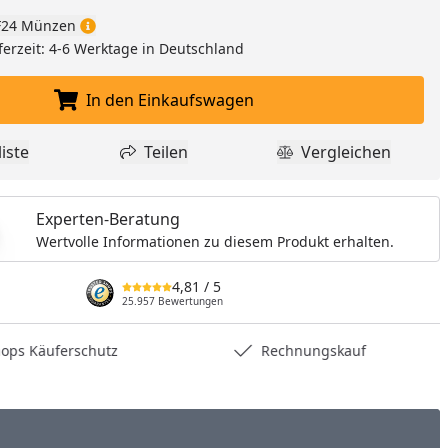
24 Münzen
ferzeit: 4-6 Werktage in Deutschland
In den Einkaufswagen
In den Einkaufswagen legen
iste
Teilen
Vergleichen
dukt zur Wunschliste hinzufügen
Teilen
Produkt Vergle
Experten-Beratung
Wertvolle Informationen zu diesem Produkt erhalten.
4,81
/ 5
25.957 Bewertungen
hops Käuferschutz
Rechnungskauf