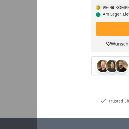
23
46
KÖMPF
Am Lager, Lie
Wunschl
Pro
Deutschlands bester Händler
Trusted S