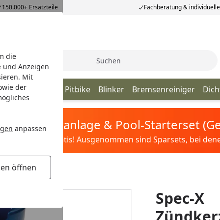
150.000+ Ersatzteile
Fachberatung & individuell
m die
Suche
e und Anzeigen
ieren. Mit
owie der
ahn
Benzinhahn Pitbike
Blinker
Bremsenreiniger
Dich
mögliches
tis Sandfilteranlage & Pool-Starterset (
ngen
anpassen
ilter&Pflege gratis! Ausgenommen sind Sparsets, bei denen 
gen öffnen
her für BMW
Spec-X
Zündker