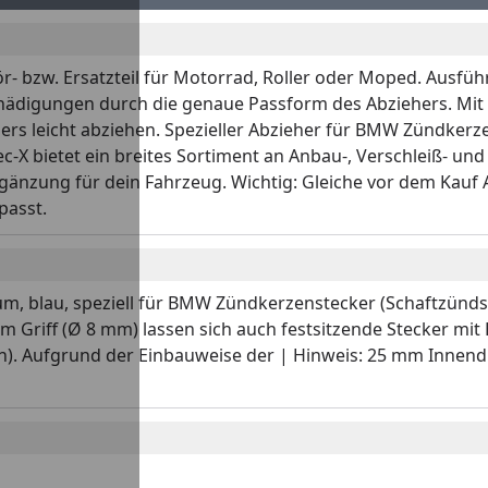
r- bzw. Ersatzteil für Motorrad, Roller oder Moped. Ausfüh
ädigungen durch die genaue Passform des Abziehers. Mit d
hers leicht abziehen. Spezieller Abzieher für BMW Zündker
X bietet ein breites Sortiment an Anbau-, Verschleiß- und 
rgänzung für dein Fahrzeug. Wichtig: Gleiche vor dem Kauf 
passt.
um, blau, speziell für BMW Zündkerzenstecker (Schaftzünd
 Griff (Ø 8 mm) lassen sich auch festsitzende Stecker mit H
. Aufgrund der Einbauweise der | Hinweis: 25 mm Innendu