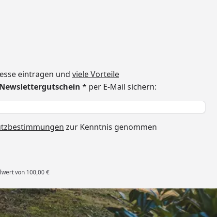
dresse eintragen und
viele Vorteile
€ Newslettergutschein
* per E-Mail sichern:
h
utzbestimmungen
zur Kenntnis genommen
lwert von 100,00 €