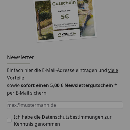
Newsletter
Einfach hier die E-Mail-Adresse eintragen und
viele
Vorteile
sowie
sofort einen 5,00 € Newslettergutschein
*
per E-Mail sichern:
Keine Eingabe erforderlich
Eingabe erforderlich
E-Mail *
Ich habe die
Datenschutzbestimmungen
zur
Kenntnis genommen