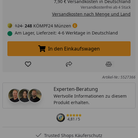
7,90 € Versandkosten in Deutschland
Versandkostenfrei ab 4 Stück
Versandkosten nach Menge und Land
124
248
KÖMPF24 Münzen
Am Lager, Lieferzeit: 4-6 Werktage in Deutschland
In den Einkaufswagen
In den Einkaufswagen legen
Produkt zur Wunschliste hinzufügen
Teilen
Produkt Ver
Artikel-Nr.: 5527366
Experten-Beratung
Wertvolle Informationen zu diesem
Produkt erhalten.
4,81
/ 5
Trusted Shops Käuferschutz