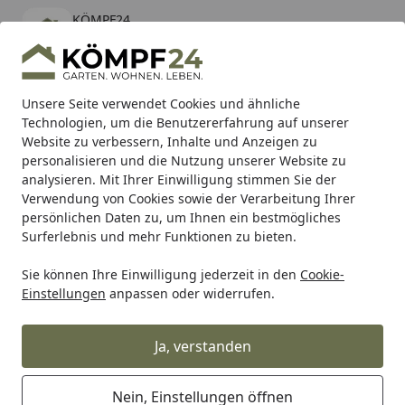
KÖMPF24
Öffnen
Banner schließen
KÖMPF24
kostenlos - Im App Store
Alle Produkte
Mein Konto
Wunschl
Eink
Unsere Seite verwendet Cookies und ähnliche
Technologien, um die Benutzererfahrung auf unserer
Hotline
4,81
/ 5
Suchen
Website zu verbessern, Inhalte und Anzeigen zu
personalisieren und die Nutzung unserer Website zu
analysieren. Mit Ihrer Einwilligung stimmen Sie der
Karibu Pools inkl. gratis Sandfilteranlage & Pool-
Verwendung von Cookies sowie der Verarbeitung Ihrer
Starterset (Gesamtwert bis 468,99€)
persönlichen Daten zu, um Ihnen ein bestmögliches
Surferlebnis und mehr Funktionen zu bieten.
Sie können Ihre Einwilligung jederzeit in den
Cookie-
Spec-X
Spec-X Reifen wuchten
Spec-X Wuchtwellen
Sp
Einstellungen
anpassen oder widerrufen.
Startseite
Spec-X Welle für Wuchtbock 14 mm
mit Konen
Ja, verstanden
Nein, Einstellungen öffnen