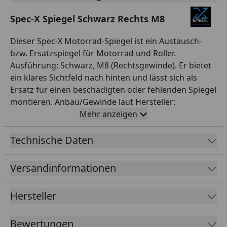
Spec-X Spiegel Schwarz Rechts M8
Dieser Spec-X Motorrad-Spiegel ist ein Austausch-
bzw. Ersatzspiegel für Motorrad und Roller.
Ausführung: Schwarz, M8 (Rechtsgewinde). Er bietet
ein klares Sichtfeld nach hinten und lässt sich als
Ersatz für einen beschädigten oder fehlenden Spiegel
montieren. Anbau/Gewinde laut Hersteller:
rechtsanbau. Wichtig ist das passende Gewinde (z. B.
Mehr anzeigen
M8 oder M10) und die Gewinderichtung: linke Spiegel
haben je nach Fahrzeug oft ein Linksgewinde, rechte
Technische Daten
ein Rechtsgewinde. Spec-X bietet ein breites
Sortiment an Zweirad-Zubehör. Wichtig: Gleiche vor
Versandinformationen
dem Kauf Gewinde, Gewinderichtung und Anbauseite
mit deinem Fahrzeug ab, damit der Spiegel passt.
Hersteller
Spec-X ist eine Zubehörmarke für Motorrad, Roller
und Moped mit breitem Sortiment von Anbauteilen
Bewertungen
über Beleuchtung bis zu Helmen und Ölen.