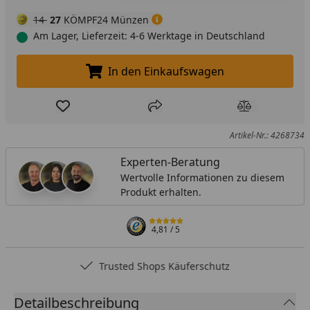
14
27
KÖMPF24 Münzen
Am Lager, Lieferzeit: 4-6 Werktage in Deutschland
In den Einkaufswagen
In den Einkaufswagen legen
Produkt zur Wunschliste hinzufügen
Teilen
Produkt Ver
Artikel-Nr.: 4268734
Experten-Beratung
Wertvolle Informationen zu diesem
Produkt erhalten.
4,81
/ 5
Trusted Shops Käuferschutz
Detailbeschreibung