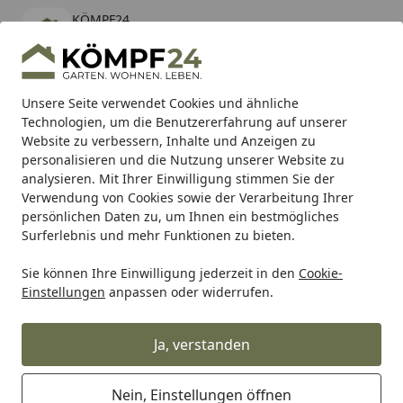
KÖMPF24
Öffnen
Banner schließen
KÖMPF24
kostenlos - Im App Store
Alle Produkte
Mein Konto
Wunschl
Eink
Unsere Seite verwendet Cookies und ähnliche
Technologien, um die Benutzererfahrung auf unserer
Hotline
4,81
/ 5
Suchen
Website zu verbessern, Inhalte und Anzeigen zu
personalisieren und die Nutzung unserer Website zu
analysieren. Mit Ihrer Einwilligung stimmen Sie der
Karibu Pools inkl. gratis Sandfilteranlage & Pool-
Verwendung von Cookies sowie der Verarbeitung Ihrer
Starterset (Gesamtwert bis 468,99€)
persönlichen Daten zu, um Ihnen ein bestmögliches
Surferlebnis und mehr Funktionen zu bieten.
Sie können Ihre Einwilligung jederzeit in den
Cookie-
Spec-X
Spec X Lenkerspiegel
Spec-X Spiegel Schwarz Re
Einstellungen
anpassen oder widerrufen.
Startseite
Spec-X Spiegel Schwarz Rechts M8
Ja, verstanden
Nein, Einstellungen öffnen