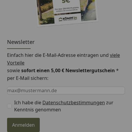
Newsletter
Einfach hier die E-Mail-Adresse eintragen und
viele
Vorteile
sowie
sofort einen 5,00 € Newslettergutschein
*
per E-Mail sichern:
Keine Eingabe erforderlich
Eingabe erforderlich
E-Mail *
Ich habe die
Datenschutzbestimmungen
zur
Kenntnis genommen
Anmelden