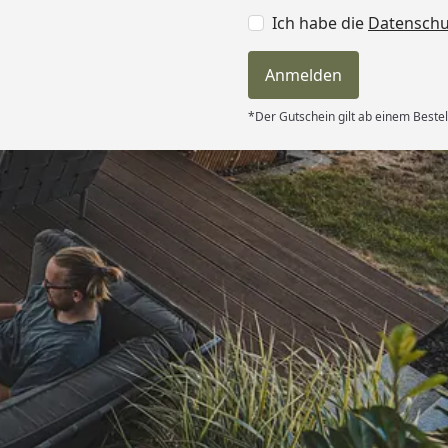
Ich habe die
Datensch
Anmelden
*Der Gutschein gilt ab einem Bestel
Versand
 nicht. “
6
Akzeptierte Zahlungsa