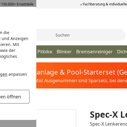
150.000+ Ersatzteile
Fachberatung & individuell
m die
Suche
e und Anzeigen
ieren. Mit
owie der
ahn
Benzinhahn Pitbike
Blinker
Bremsenreiniger
Dich
mögliches
tis Sandfilteranlage & Pool-Starterset (
ngen
anpassen
ilter&Pflege gratis! Ausgenommen sind Sparsets, bei denen 
gen öffnen
Spec-X L
Spec-X Lenkeren