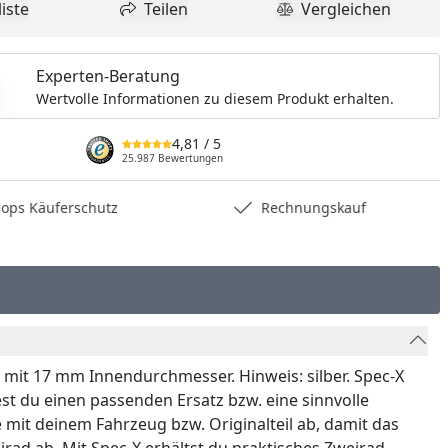
iste
Teilen
Vergleichen
dukt zur Wunschliste hinzufügen
Teilen
Produkt Vergle
Experten-Beratung
Wertvolle Informationen zu diesem Produkt erhalten.
4,81
/ 5
25.987 Bewertungen
hops Käuferschutz
Rechnungskauf
r mit 17 mm Innendurchmesser. Hinweis: silber. Spec-X
est du einen passenden Ersatz bzw. eine sinnvolle
 mit deinem Fahrzeug bzw. Originalteil ab, damit das