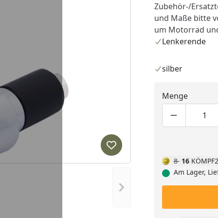
Zubehör-/Ersatzte
und Maße bitte v
um Motorrad und 
Lenkerende
silber
Menge
Produktmen
Pro
Produkt zur Wunschliste hi
8
16
KÖMPF2
Am Lager, Lie
Nächstes Bild anzeigen