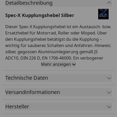
Detailbeschreibung
Spec-X Kupplungshebel Silber
Dieser Spec-X Kupplungshebel ist ein Austausch- bzw.
Ersatzhebel für Motorrad, Roller oder Moped. Über
den Kupplungshebel betätigst du die Kupplung –
wichtig für sauberes Schalten und Anfahren. Hinweis:
silber, gegossen Aluminiumlegierung gemäß JS
ADC10, DIN 226 D, EN 1706-46000. Ein verbogener
oder gebrochener Hebel sollte zügig ersetzt werden
Mehr anzeigen
– damit stellst du die sichere Bedienung wieder her.
Spec-X bietet ein breites Sortiment an Hebeln und
Technische Daten
Anbauteilen. Wichtig: Hebel sind fahrzeug- bzw.
armaturenspezifisch. Gleiche vor dem Kauf Form,
Versandinformationen
Aufnahme und Anbauseite (silber, gegossen
Aluminiumlegierung gemäß JS ADC10, DIN 226 D, EN
Hersteller
1706-46000) mit deinem Originalhebel ab, damit der
Hebel passt. Produkte von Spec-X bieten ein gutes