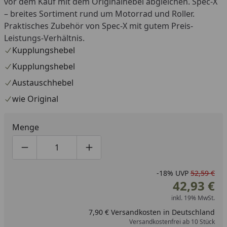
vor dem Kauf mit dem Originalhebel abgleichen. Spec-X
– breites Sortiment rund um Motorrad und Roller.
Praktisches Zubehör von Spec-X mit gutem Preis-
Leistungs-Verhältnis.
Kupplungshebel
Kupplungshebel
Austauschhebel
wie Original
Menge
Produktmenge um eins verringern
Produktmenge manuell eingeben
Produktmenge um eins erhöhen
-18%
UVP
52,59 €
42,93 €
inkl. 19% MwSt.
7,90 € Versandkosten in Deutschland
Versandkostenfrei ab 10 Stück