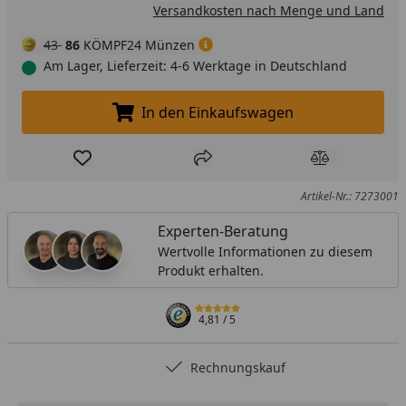
Versandkosten nach Menge und Land
43
86
KÖMPF24 Münzen
Am Lager, Lieferzeit: 4-6 Werktage in Deutschland
In den Einkaufswagen
In den Einkaufswagen legen
Produkt zur Wunschliste hinzufügen
Teilen
Produkt Ver
Artikel-Nr.: 7273001
Experten-Beratung
Wertvolle Informationen zu diesem
Produkt erhalten.
4,81
/ 5
Rechnungskauf