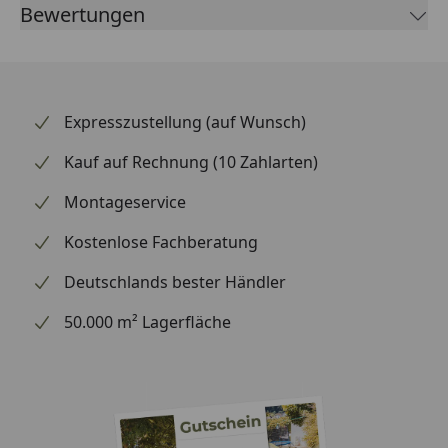
Bewertungen
Preis-Leistungs-Verhältnis und decken viele Bereiche
rund ums Zweirad ab.
Expresszustellung (auf Wunsch)
Kauf auf Rechnung (10 Zahlarten)
Montageservice
Kostenlose Fachberatung
Deutschlands bester Händler
50.000 m² Lagerfläche