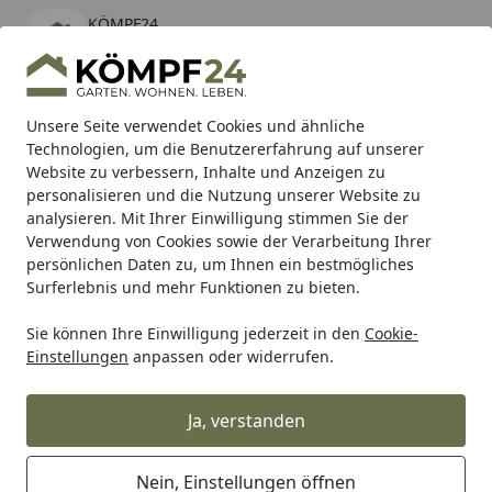
KÖMPF24
Öffnen
Banner schließen
KÖMPF24
kostenlos - Im App Store
Alle Produkte
Mein Konto
Wunschl
Eink
Unsere Seite verwendet Cookies und ähnliche
Technologien, um die Benutzererfahrung auf unserer
Hotline
4,81
/ 5
Suchen
Website zu verbessern, Inhalte und Anzeigen zu
personalisieren und die Nutzung unserer Website zu
analysieren. Mit Ihrer Einwilligung stimmen Sie der
Karibu Pools inkl. gratis Sandfilteranlage & Pool-
Verwendung von Cookies sowie der Verarbeitung Ihrer
Starterset (Gesamtwert bis 468,99€)
persönlichen Daten zu, um Ihnen ein bestmögliches
Surferlebnis und mehr Funktionen zu bieten.
Sie können Ihre Einwilligung jederzeit in den
Cookie-
Auto & Zweirad
Motorradzubehör & Werkzeuge
Motorrad
Einstellungen
anpassen oder widerrufen.
Startseite
Spec-X Kupplungshebel Silber
Ja, verstanden
Nein, Einstellungen öffnen