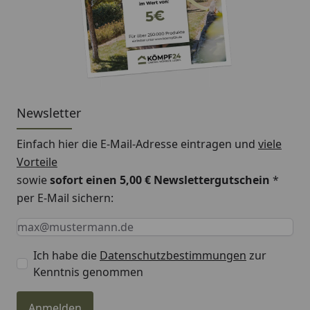
Newsletter
Einfach hier die E-Mail-Adresse eintragen und
viele
Vorteile
sowie
sofort einen 5,00 € Newslettergutschein
*
per E-Mail sichern:
Keine Eingabe erforderlich
Eingabe erforderlich
E-Mail *
Ich habe die
Datenschutzbestimmungen
zur
Kenntnis genommen
Anmelden