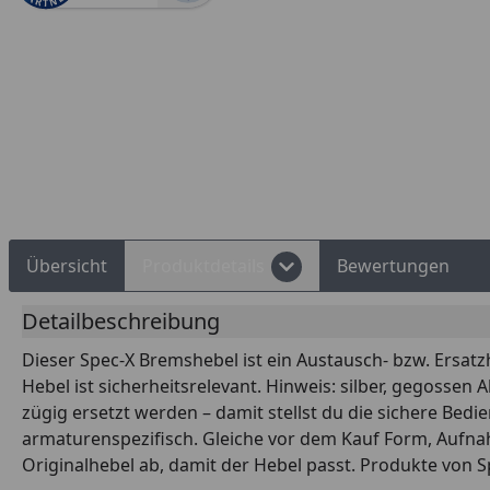
Rechnungskauf
Montageservice
Übersicht
Produktdetails
Bewertungen
Detailbeschreibung
Dieser Spec-X Bremshebel ist ein Austausch- bzw. Ersatz
Hebel ist sicherheitsrelevant. Hinweis: silber, gegoss
zügig ersetzt werden – damit stellst du die sichere Bedi
armaturenspezifisch. Gleiche vor dem Kauf Form, Aufna
Originalhebel ab, damit der Hebel passt. Produkte von S