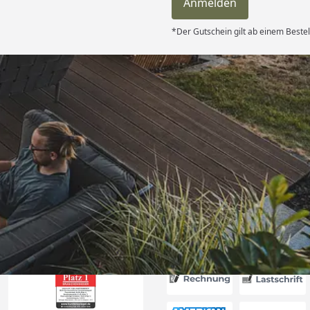
Anmelden
*Der Gutschein gilt ab einem Bestel
Versand
itung wurde
edigt“
6
Akzeptierte Zahlungsa