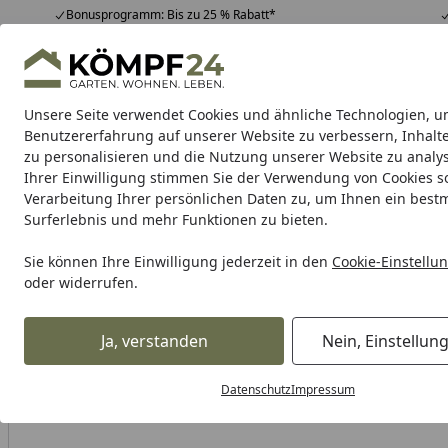
Bonusprogramm: Bis zu 25 % Rabatt*
Hotline
07051 / 9 22 22
4,81
/ 5
Mo-Fr. 8-16 Uhr
25.948 Bewertungen
Unsere Seite verwendet Cookies und ähnliche Technologien, u
Alle Produkte
Highlights
Tipps & Tricks
Alle Produkte
Benutzererfahrung auf unserer Website zu verbessern, Inhalt
zu personalisieren und die Nutzung unserer Website zu analys
Ihrer Einwilligung stimmen Sie der Verwendung von Cookies s
Verarbeitung Ihrer persönlichen Daten zu, um Ihnen ein best
Karibu Pools inkl. gra
Surferlebnis und mehr Funktionen zu bieten.
Dein Traumpool im Sorglos-Paket: F
Sie können Ihre Einwilligung jederzeit in den
Cookie-Einstellu
oder widerrufen.
Auto & Zweirad
Motorradzubehör & Werkzeuge
Motorrad
Startseite
Ja, verstanden
Nein, Einstellun
Datenschutz
Impressum