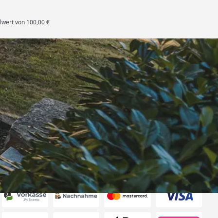
lwert von 100,00 €
rten