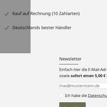
Kauf auf Rechnung (10 Zahlarten)
Deutschlands bester Händler
Newsletter
Einfach hier die E-Mail-A
sowie
sofort einen 5,00 
Keine Eingabe erforderlic
Eingabe erforderlich
E-Mail *
Ich habe die
Datensch