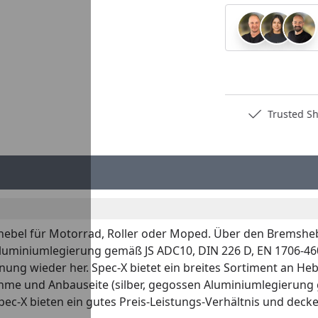
Deutschlands bester Händler
Trusted S
hebel für Motorrad, Roller oder Moped. Über den Bremshebel
en Aluminiumlegierung gemäß JS ADC10, DIN 226 D, EN 1706-4
enung wieder her. Spec-X bietet ein breites Sortiment an He
hme und Anbauseite (silber, gegossen Aluminiumlegierung
pec-X bieten ein gutes Preis-Leistungs-Verhältnis und deck