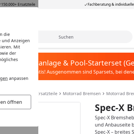
150.000+ Ersatzteile
Fachberatung & individuell
m die
Suche
e und Anzeigen
ieren. Mit
owie der
mögliches
tis Sandfilteranlage & Pool-Starterset (
ilter&Pflege gratis! Ausgenommen sind Sparsets, bei denen 
ngen
anpassen
teile & Motorrad Ersatzteile
Motorrad Bremsen
Motorrad Br
gen öffnen
Spec-X B
Spec-X Bremshebe
und Anbauseite b
Spec-X – breites