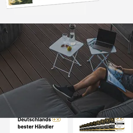
Trusted Shops
„- Retouren Bearbe
umgehend erl
4,81
/ 5
04.08.202
25.948 Bewertungen
Auszeichnungen