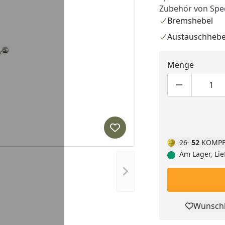
Zubehör von Spec
Bremshebel
Austauschhebe
Menge
Produktmen
Pro
Produkt zur Wunschliste hi
26
52
KÖMPF
Am Lager, Lie
Nächstes Bild anzeigen
Wunschl
Pro