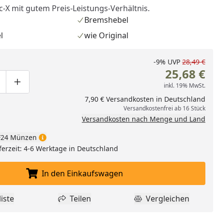
-X mit gutem Preis-Leistungs-Verhältnis.
Bremshebel
l
wie Original
-9%
UVP
28,49 €
25,68 €
inkl. 19% MwSt.
ge um eins verringern
duktmenge manuell eingeben
Produktmenge um eins erhöhen
7,90 € Versandkosten in Deutschland
Versandkostenfrei ab 16 Stück
Versandkosten nach Menge und Land
nzufügen
24 Münzen
ferzeit: 4-6 Werktage in Deutschland
In den Einkaufswagen
In den Einkaufswagen legen
iste
Teilen
Vergleichen
dukt zur Wunschliste hinzufügen
Teilen
Produkt Vergle