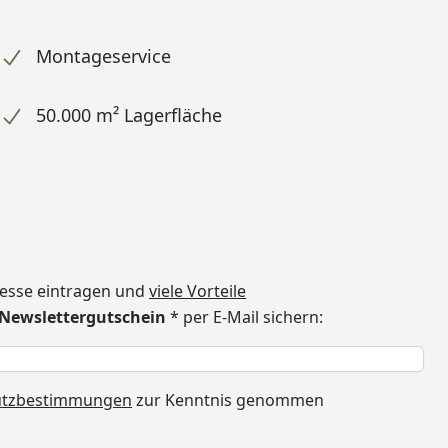
Montageservice
50.000 m² Lagerfläche
dresse eintragen und
viele Vorteile
€ Newslettergutschein
* per E-Mail sichern:
h
utzbestimmungen
zur Kenntnis genommen