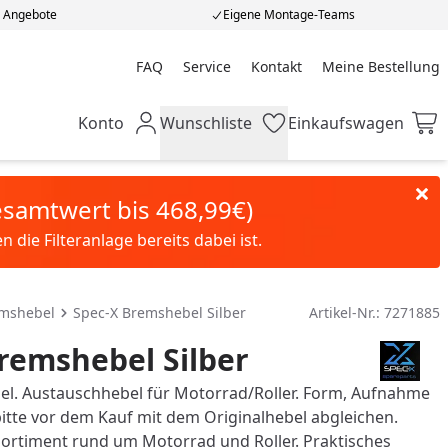
e Angebote
Eigene Montage-Teams
FAQ
Service
Kontakt
Meine Bestellung
Meine Bestellung
Konto
Wunschliste
Einkaufswagen
Mein Konto
Wunschliste
Einkaufswagen
Gesamtwert bis 468,99€)
die Filteranlage bereits dabei ist.
emshebel
Spec-X Bremshebel Silber
Artikel-Nr.:
7271885
remshebel Silber
l. Austauschhebel für Motorrad/Roller. Form, Aufnahme
itte vor dem Kauf mit dem Originalhebel abgleichen.
 Sortiment rund um Motorrad und Roller. Praktisches