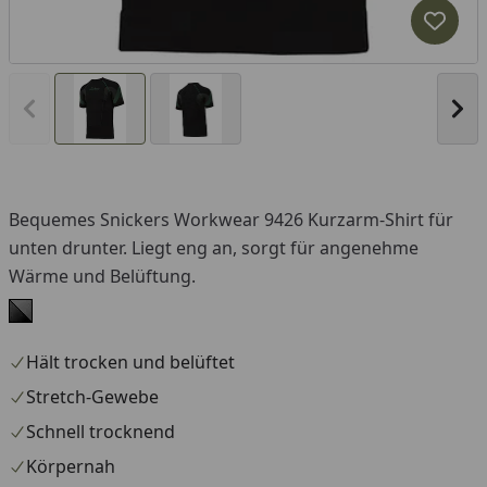
Produk
Vorheriges Bild anzeigen
Näc
Bequemes Snickers Workwear 9426 Kurzarm-Shirt für
unten drunter. Liegt eng an, sorgt für angenehme
Wärme und Belüftung.
Hält trocken und belüftet
Stretch-Gewebe
Schnell trocknend
Körpernah