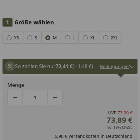
Größe wählen
Alle anzeigen (6)
XS
S
M
L
XL
2XL
So zahlen Sie nur
72,41 €
(– 1,48 €)
Bedingungen
Menge
Produktmenge um eins verringern
Produktmenge manuell eingeben
Produktmenge um eins erhöhen
UVP
73,90 €
73,89 €
inkl. 19% MwSt.
6,90 € Versandkosten in Deutschland