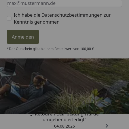
Keine Eingabe erforderlich
Eingabe erforderlich
E-Mail *
Ich habe die
Datenschutzbestimmungen
zur
Kenntnis genommen
Anmelden
*Der Gutschein gilt ab einem Bestellwert von 100,00 €
Trusted Shops
4,81
/ 5
„- Retouren Bearbeitung wurde
umgehend erledigt“
04.08.2026