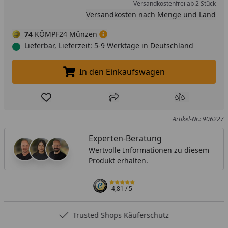
Versandkostenfrei ab 2 Stück
Versandkosten nach Menge und Land
74
KÖMPF24 Münzen
Lieferbar, Lieferzeit: 5-9 Werktage in Deutschland
In den Einkaufswagen
In den Einkaufswagen legen
Produkt zur Wunschliste hinzufügen
Teilen
Produkt Ver
Artikel-Nr.: 906227
Experten-Beratung
Wertvolle Informationen zu diesem
Produkt erhalten.
4,81
/ 5
Trusted Shops Käuferschutz