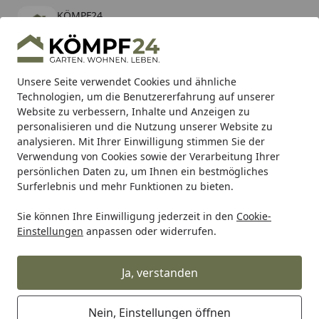
KÖMPF24
Öffnen
Banner schließen
KÖMPF24
kostenlos - Im App Store
Alle Produkte
Mein Konto
Wunschl
Eink
Unsere Seite verwendet Cookies und ähnliche
Technologien, um die Benutzererfahrung auf unserer
Hotline
4,81
/ 5
Suchen
Website zu verbessern, Inhalte und Anzeigen zu
personalisieren und die Nutzung unserer Website zu
analysieren. Mit Ihrer Einwilligung stimmen Sie der
Karibu Pools inkl. gratis Sandfilteranlage & Pool-
Verwendung von Cookies sowie der Verarbeitung Ihrer
Starterset (Gesamtwert bis 468,99€)
persönlichen Daten zu, um Ihnen ein bestmögliches
Surferlebnis und mehr Funktionen zu bieten.
Sie können Ihre Einwilligung jederzeit in den
Cookie-
Arbeitskleidung
Funktionsunterwäsche
Kurze Funktion
Einstellungen
anpassen oder widerrufen.
Startseite
Snickers Workwear 9426 FlexiWork
Kurzarm-Shirt, nahtlos
Ja, verstanden
Nein, Einstellungen öffnen