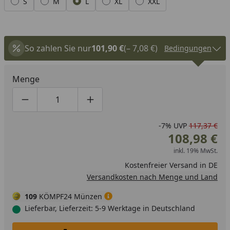
S
M
L
XL
XXL
So zahlen Sie nur
101,90 €
(– 7,08 €)
Bedingungen
Menge
Produktmenge um eins verringern
Produktmenge manuell eingeben
Produktmenge um eins erhöhen
-7%
UVP
117,37 €
108,98 €
inkl. 19% MwSt.
Kostenfreier Versand in DE
Versandkosten nach Menge und Land
109
KÖMPF24 Münzen
Lieferbar, Lieferzeit: 5-9 Werktage in Deutschland