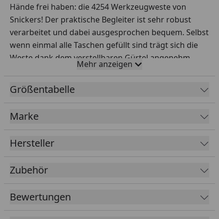
Hände frei haben: die 4254 Werkzeugweste von
Snickers! Der praktische Begleiter ist sehr robust
verarbeitet und dabei ausgesprochen bequem. Selbst
wenn einmal alle Taschen gefüllt sind trägt sich die
Weste dank dem verstellbaren Gürtel angenehm
Mehr anzeigen
leicht. Denn dieser nimmt Gewicht von den Schultern
und verteilt dieses auf die Hüfte.
Größentabelle
Dabei kann die Weste dank der geschickt platzierten
Taschen individuell bestückt werden. Snickers hat für
Marke
häufig benötigte, wichtige Kleinteile wie zum Beispiel
das Telefon, Cuttermesser oder ID-Karten jeweils
Hersteller
extra Fächer vorgesehen. Die Holstertaschen an den
Hüften sind zusätzlich verstärkt, so bleiben in
Zubehör
beengten Situationen Akkuschrauber und Co
jederzeit greifbar und sind auch schnell wieder
Bewertungen
verstaut!
Ebenfalls praktisch und gut mitgedacht: Die Weste