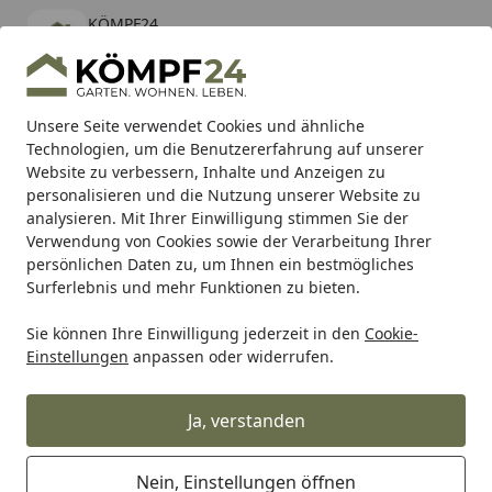
KÖMPF24
Öffnen
Banner schließen
KÖMPF24
kostenlos - Im App Store
Alle Produkte
Mein Konto
Wunschl
Eink
Unsere Seite verwendet Cookies und ähnliche
Technologien, um die Benutzererfahrung auf unserer
Hotline
4,81
/ 5
Suchen
Website zu verbessern, Inhalte und Anzeigen zu
personalisieren und die Nutzung unserer Website zu
analysieren. Mit Ihrer Einwilligung stimmen Sie der
Karibu Pools inkl. gratis Sandfilteranlage & Pool-
Verwendung von Cookies sowie der Verarbeitung Ihrer
Starterset (Gesamtwert bis 468,99€)
persönlichen Daten zu, um Ihnen ein bestmögliches
Surferlebnis und mehr Funktionen zu bieten.
Sie können Ihre Einwilligung jederzeit in den
Cookie-
Arbeitskleidung
Schutzausrüstung & Werkzeughalter
We
Einstellungen
anpassen oder widerrufen.
Startseite
Snickers Workwear 4254
Werkzeugweste Canvas+
Ja, verstanden
Nein, Einstellungen öffnen