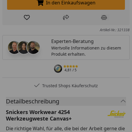
In den Einkaufswagen
In den Einkaufswagen legen
Produkt zur Wunschliste hinzufügen
Teilen
Produkt Ver
Artikel-Nr.: 321338
Experten-Beratung
Wertvolle Informationen zu diesem
Produkt erhalten.
4,81
/ 5
Trusted Shops Käuferschutz
Detailbeschreibung
Snickers Workwear 4254
Werkzeugweste Canvas+
Die richtige Wahl, für alle, die bei der Arbeit gerne die