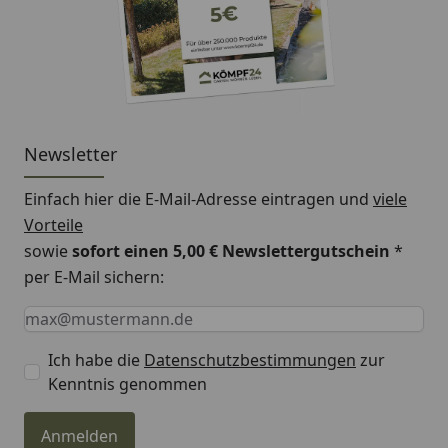
Newsletter
Einfach hier die E-Mail-Adresse eintragen und
viele
Vorteile
sowie
sofort einen 5,00 € Newslettergutschein
*
per E-Mail sichern:
Keine Eingabe erforderlich
Eingabe erforderlich
E-Mail *
Ich habe die
Datenschutzbestimmungen
zur
Kenntnis genommen
Anmelden