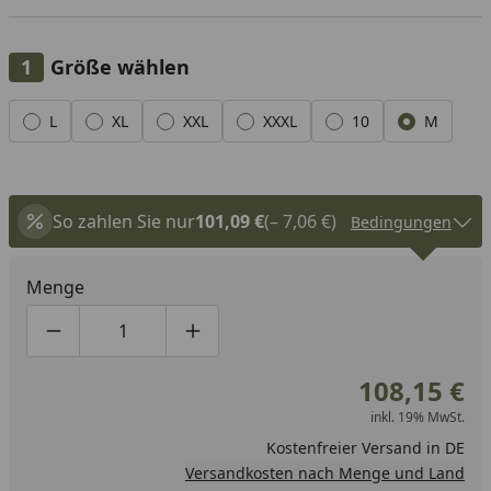
Größe wählen
Alle anzeigen (6)
L
XL
XXL
XXXL
10
M
So zahlen Sie nur
101,09 €
(– 7,06 €)
Bedingungen
Menge
Produktmenge um eins verringern
Produktmenge manuell eingeben
Produktmenge um eins erhöhen
108,15 €
inkl. 19% MwSt.
Kostenfreier Versand in DE
Versandkosten nach Menge und Land