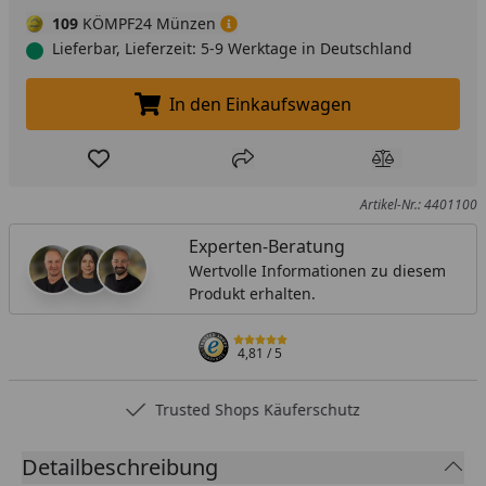
109
KÖMPF24 Münzen
Lieferbar, Lieferzeit: 5-9 Werktage in Deutschland
In den Einkaufswagen
In den Einkaufswagen legen
Produkt zur Wunschliste hinzufügen
Teilen
Produkt Ver
Artikel-Nr.: 4401100
Experten-Beratung
Wertvolle Informationen zu diesem
Produkt erhalten.
4,81
/ 5
Trusted Shops Käuferschutz
Detailbeschreibung