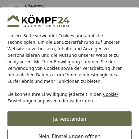
KÖMPF24
Öffnen
Banner schließen
KÖMPF24
kostenlos - Im App Store
Alle Produkte
Mein Konto
Wunschl
Eink
Unsere Seite verwendet Cookies und ähnliche
Technologien, um die Benutzererfahrung auf unserer
Hotline
4,81
/ 5
Suchen
Website zu verbessern, Inhalte und Anzeigen zu
personalisieren und die Nutzung unserer Website zu
analysieren. Mit Ihrer Einwilligung stimmen Sie der
Karibu Pools inkl. gratis Sandfilteranlage & Pool-
Verwendung von Cookies sowie der Verarbeitung Ihrer
Starterset (Gesamtwert bis 468,99€)
persönlichen Daten zu, um Ihnen ein bestmögliches
Surferlebnis und mehr Funktionen zu bieten.
Sie können Ihre Einwilligung jederzeit in den
Cookie-
Arbeitskleidung
Oberbekleidung
Arbeits T-Shirts
Snic
Einstellungen
anpassen oder widerrufen.
Startseite
Snickers ProtecWork, Langarm-
Shirt
Ja, verstanden
Nein, Einstellungen öffnen