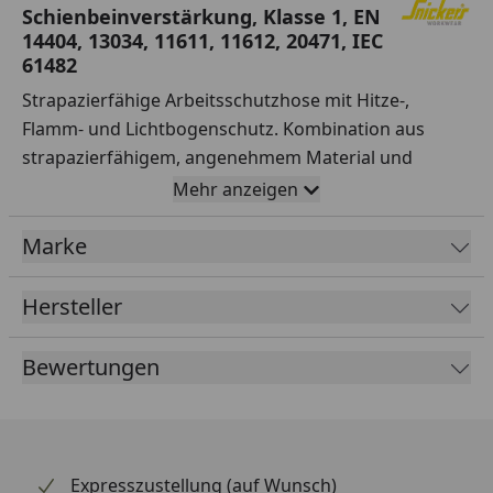
Schienbeinverstärkung, Klasse 1, EN
14404, 13034, 11611, 11612, 20471, IEC
61482
Strapazierfähige Arbeitsschutzhose mit Hitze-,
Flamm- und Lichtbogenschutz. Kombination aus
strapazierfähigem, angenehmem Material und
ergonomisch geschnittenen Ärmeln für optimale
Mehr anzeigen
Passform, echten Tragekomfort und große
Bewegungsfreiheit. Besonders stabile Aramid-
Marke
Verstärkung an Knien, Unter- und Oberschenkeln.
Aufgenähte Reflexstreifen um die Hosenbeine
Hersteller
erhöhen die Sichtbarkeit im Dunkeln. Zertifiziert nach
EN 14404, 13034, 11611, 11612, 20471, IEC 61482,
Bewertungen
Klasse 1.
Material:
Expresszustellung (auf Wunsch)
49% Modacrylic FR