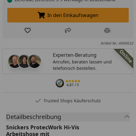
In den Einkaufswagen
In den Einkaufswagen legen
Produkt zur Wunschliste hinzufügen
Teilen
Produkt Ver
Artikel-Nr.: 4409632
Online
Experten-Beratung
Anrufen, beraten lassen und
telefonisch bestellen.
4,81
/ 5
Trusted Shops Käuferschutz
Detailbeschreibung
Snickers ProtecWork Hi-Vis
Arbeitshose mit