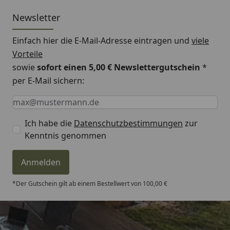
Newsletter
Einfach hier die E-Mail-Adresse eintragen und
viele
Vorteile
sowie
sofort einen 5,00 € Newslettergutschein
*
per E-Mail sichern:
Keine Eingabe erforderlich
Eingabe erforderlich
E-Mail *
Ich habe die
Datenschutzbestimmungen
zur
Kenntnis genommen
Anmelden
*Der Gutschein gilt ab einem Bestellwert von 100,00 €