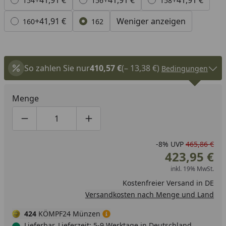
+41,91 €
+41,91 €
+41,91 €
154
156
158
+41,91 €
Weniger anzeigen
160
162
So zahlen Sie nur
410,57 €
(– 13,38 €)
Bedingungen
Menge
Produktmenge um eins verringern
Produktmenge manuell eingeben
Produktmenge um eins erhöhen
-8%
UVP
465,86 €
423,95 €
inkl. 19% MwSt.
Kostenfreier Versand in DE
Versandkosten nach Menge und Land
424
KÖMPF24 Münzen
Lieferbar, Lieferzeit: 5-9 Werktage in Deutschland