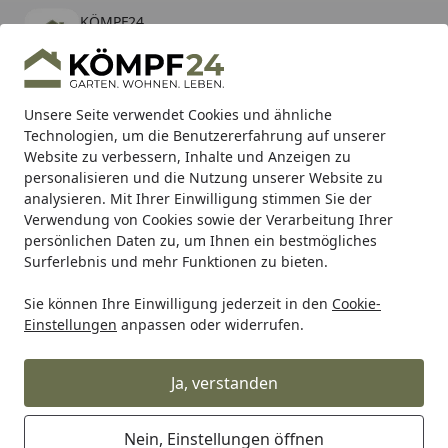
KÖMPF24
Öffnen
Banner schließen
KÖMPF24
kostenlos - Im App Store
Alle Produkte
Mein Konto
Wunschl
Eink
Unsere Seite verwendet Cookies und ähnliche
Technologien, um die Benutzererfahrung auf unserer
Hotline
4,81
/ 5
Suchen
Website zu verbessern, Inhalte und Anzeigen zu
personalisieren und die Nutzung unserer Website zu
analysieren. Mit Ihrer Einwilligung stimmen Sie der
Karibu Pools inkl. gratis Sandfilteranlage & Pool-
Verwendung von Cookies sowie der Verarbeitung Ihrer
Starterset (Gesamtwert bis 468,99€)
persönlichen Daten zu, um Ihnen ein bestmögliches
Surferlebnis und mehr Funktionen zu bieten.
Sie können Ihre Einwilligung jederzeit in den
Cookie-
Arbeitskleidung
Signalkleidung
Signalhose
Snickers P
Einstellungen
anpassen oder widerrufen.
Startseite
Snickers ProtecWork Hi-Vis
Arbeitshose mit
Ja, verstanden
Schienbeinverstärkung, Klasse 1,
EN 14404, 13034, 11611, 11612,
Nein, Einstellungen öffnen