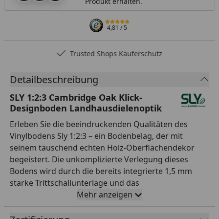
Produkt erhalten.
4,81
/ 5
Trusted Shops Käuferschutz
Detailbeschreibung
SLY 1:2:3 Cambridge Oak Klick-
Designboden Landhausdielenoptik
Erleben Sie die beeindruckenden Qualitäten des
Vinylbodens Sly 1:2:3 – ein Bodenbelag, der mit
seinem täuschend echten Holz-Oberflächendekor
begeistert. Die unkomplizierte Verlegung dieses
Bodens wird durch die bereits integrierte 1,5 mm
starke Trittschallunterlage und das
benutzerfreundliche Klicksystem Droplock 100
Mehr anzeigen
mühelos gestaltet. Dank der wegweisenden Ultra-
Fresh-Technologie profitieren Sie nicht nur von einer