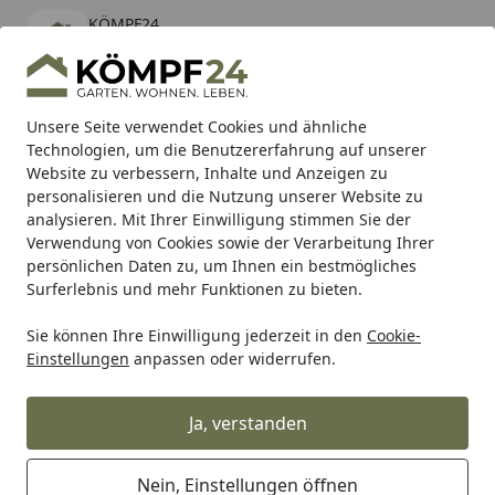
KÖMPF24
Öffnen
Banner schließen
KÖMPF24
kostenlos - Im App Store
Alle Produkte
Mein Konto
Wunschl
Eink
Unsere Seite verwendet Cookies und ähnliche
Technologien, um die Benutzererfahrung auf unserer
Hotline
4,81
/ 5
Suchen
Website zu verbessern, Inhalte und Anzeigen zu
personalisieren und die Nutzung unserer Website zu
analysieren. Mit Ihrer Einwilligung stimmen Sie der
Karibu Pools inkl. gratis Sandfilteranlage & Pool-
Verwendung von Cookies sowie der Verarbeitung Ihrer
Starterset (Gesamtwert bis 468,99€)
persönlichen Daten zu, um Ihnen ein bestmögliches
Surferlebnis und mehr Funktionen zu bieten.
Sie können Ihre Einwilligung jederzeit in den
Cookie-
SLY
SLY 1-2-3 Designböden
SLY 1:2:3 Cambridge Oak Kl
Einstellungen
anpassen oder widerrufen.
Startseite
SLY 1:2:3 Cambridge Oak Klick-
Designboden Landhausdielenoptik
Ja, verstanden
Nein, Einstellungen öffnen