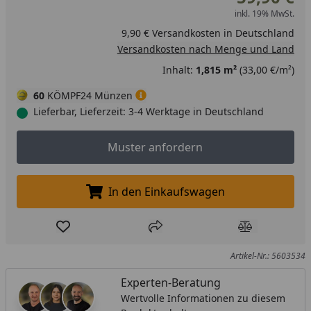
inkl. 19% MwSt.
9,90 € Versandkosten in Deutschland
Versandkosten nach Menge und Land
Inhalt:
1,815 m²
(33,00 €/m²)
60
KÖMPF24 Münzen
Lieferbar, Lieferzeit: 3-4 Werktage in Deutschland
Muster anfordern
Muster anfordern
In den Einkaufswagen
In den Einkaufswagen legen
Produkt zur Wunschliste hinzufügen
Teilen
Produkt Ver
Artikel-Nr.: 5603534
Experten-Beratung
Wertvolle Informationen zu diesem