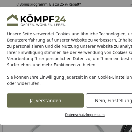
Bonusprogramm: Bis zu 25 % Rabatt*
Hotline
07051 / 9 22 22
4,81
/ 5
Mo-Fr. 8-16 Uhr
25.958 Bewertungen
Unsere Seite verwendet Cookies und ähnliche Technologien, u
Alle Produkte
Highlights
Tipps & Tricks
Alle Produkte
Benutzererfahrung auf unserer Website zu verbessern, Inhalt
zu personalisieren und die Nutzung unserer Website zu analys
Ihrer Einwilligung stimmen Sie der Verwendung von Cookies s
Verarbeitung Ihrer persönlichen Daten zu, um Ihnen ein best
Karibu Pools inkl. gra
Surferlebnis und mehr Funktionen zu bieten.
Dein Traumpool im Sorglos-Paket: F
Sie können Ihre Einwilligung jederzeit in den
Cookie-Einstellu
oder widerrufen.
Auto & Zweirad
Fahrradzubehör & Fahrradbedarf
Fahrra
Startseite
Ja, verstanden
Nein, Einstellun
Datenschutz
Impressum