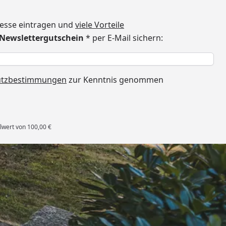
dresse eintragen und
viele Vorteile
€ Newslettergutschein
* per E-Mail sichern:
h
utzbestimmungen
zur Kenntnis genommen
lwert von 100,00 €