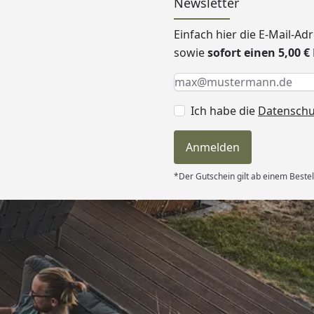
Newsletter
Einfach hier die E-Mail-A
sowie
sofort einen 5,00 
Keine Eingabe erforderlic
Eingabe erforderlich
E-Mail *
Ich habe die
Datensch
Anmelden
*Der Gutschein gilt ab einem Bestel
Versand
itung wurde
edigt“
6