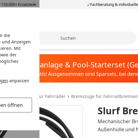
150.000+ Ersatzteile
Fachberatung & individuell
m die
Suche
e und Anzeigen
ieren. Mit
owie der
mögliches
tis Sandfilteranlage & Pool-Starterset (
ilter&Pflege gratis! Ausgenommen sind Sparsets, bei denen 
ngen
anpassen
dteile
Bremsen für Fahrräder
Bremszüge für Fahrradbremsen
gen öffnen
Slurf B
Mechanischer Br
Außenhülle und 