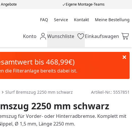
e Angebote
Eigene Montage-Teams
FAQ
Service
Kontakt
Meine Bestellung
Meine Bestellung
Konto
Wunschliste
Einkaufswagen
Mein Konto
Wunschliste
Einkaufswagen
Gesamtwert bis 468,99€)
die Filteranlage bereits dabei ist.
Slurf Bremszug 2250 mm schwarz
Artikel-Nr.:
5557851
remszug 2250 mm schwarz
emszug für Vorder- oder Hinterradbremse. Komplett mit
Nippel, Ø 1,5 mm, Länge 2250 mm.