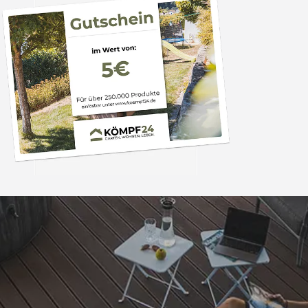
Trusted Shops
„- Retouren Bearbe
umgehend erl
4,81
/ 5
04.08.202