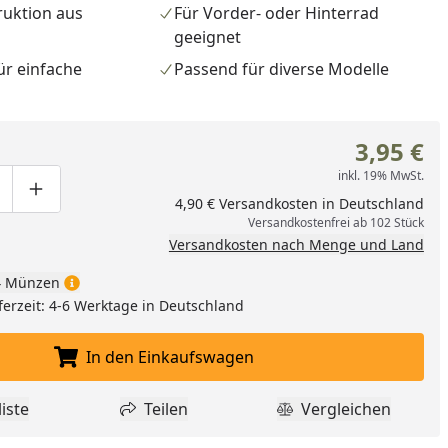
ruktion aus
Für Vorder- oder Hinterrad
geeignet
ür einfache
Passend für diverse Modelle
3,95 €
inkl. 19% MwSt.
ge um eins verringern
duktmenge manuell eingeben
Produktmenge um eins erhöhen
4,90 € Versandkosten in Deutschland
Versandkostenfrei ab 102 Stück
Versandkosten nach Menge und Land
nzufügen
 Münzen
ferzeit: 4-6 Werktage in Deutschland
In den Einkaufswagen
In den Einkaufswagen legen
iste
Teilen
Vergleichen
dukt zur Wunschliste hinzufügen
Teilen
Produkt Vergle