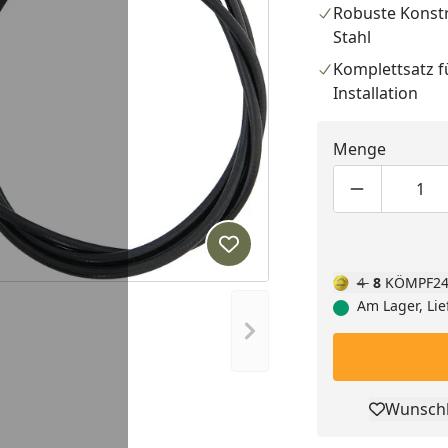
Robuste Konst
Stahl
Komplettsatz f
Installation
Menge
Produktmen
Pro
Produkt zur Wunschliste hi
4
8
KÖMPF24
Am Lager, Lie
Nächstes Bild anzeigen
Wunschl
Pro