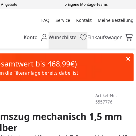
e Angebote
Eigene Montage-Teams
FAQ
Service
Kontakt
Meine Bestellung
Meine Bestellung
Konto
Wunschliste
Einkaufswagen
Mein Konto
Wunschliste
Einkaufswagen
Gesamtwert bis 468,99€)
die Filteranlage bereits dabei ist.
Artikel-Nr.:
5557776
remszug mechanisch 1,5 mm
lber