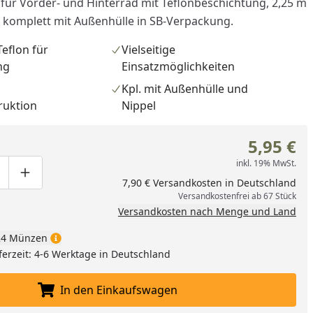
ür Vorder- und Hinterrad mit Teflonbeschichtung, 2,25 m
 komplett mit Außenhülle in SB-Verpackung.
eflon für
Vielseitige
ng
Einsatzmöglichkeiten
Kpl. mit Außenhülle und
ruktion
Nippel
5,95 €
inkl. 19% MwSt.
ge um eins verringern
duktmenge manuell eingeben
Produktmenge um eins erhöhen
7,90 € Versandkosten in Deutschland
Versandkostenfrei ab 67 Stück
Versandkosten nach Menge und Land
nzufügen
4 Münzen
ferzeit: 4-6 Werktage in Deutschland
In den Einkaufswagen
In den Einkaufswagen legen