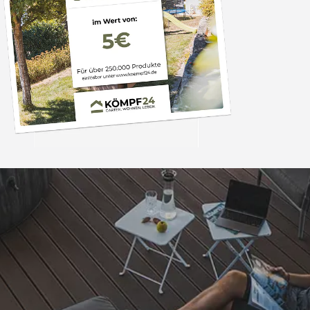
Trusted Shops
„- Retouren Bearbe
umgehend erl
4,81
/ 5
04.08.202
25.948 Bewertungen