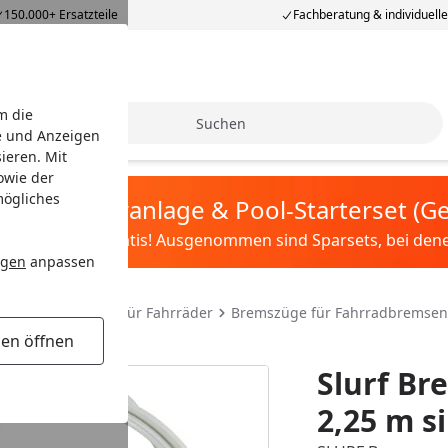
150.000+ Ersatzteile
Fachberatung & individuell
m die
Suche
e und Anzeigen
ieren. Mit
owie der
mögliches
tis Sandfilteranlage & Pool-Starterset (
ilter&Pflege gratis! Ausgenommen sind Sparsets, bei denen 
ngen
anpassen
dteile
Bremsen für Fahrräder
Bremszüge für Fahrradbremsen
gen öffnen
Slurf B
2,25 m si