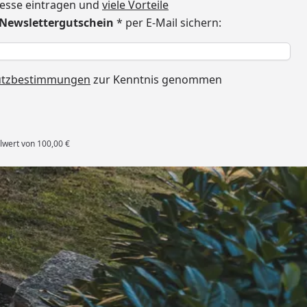
dresse eintragen und
viele Vorteile
€ Newslettergutschein
* per E-Mail sichern:
h
utzbestimmungen
zur Kenntnis genommen
lwert von 100,00 €