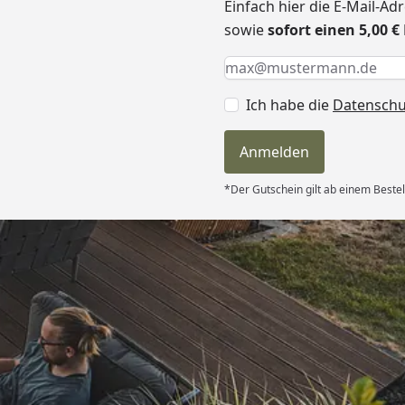
Einfach hier die E-Mail-A
sowie
sofort einen 5,00 
Keine Eingabe erforderlic
Eingabe erforderlich
E-Mail *
Ich habe die
Datensch
Anmelden
*Der Gutschein gilt ab einem Bestel
Versand
itung wurde
edigt“
6