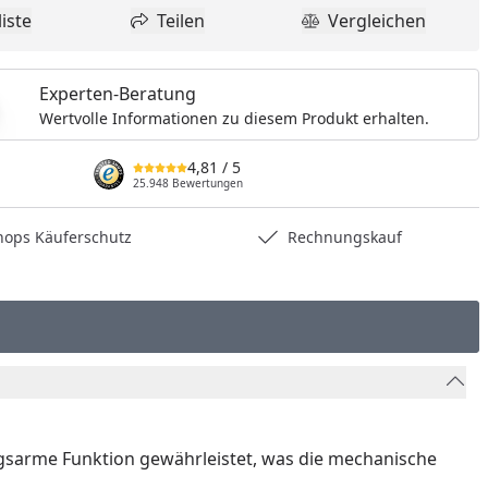
iste
Teilen
Vergleichen
dukt zur Wunschliste hinzufügen
Teilen
Produkt Vergle
Experten-Beratung
Wertvolle Informationen zu diesem Produkt erhalten.
4,81
/ 5
25.948 Bewertungen
hops Käuferschutz
Rechnungskauf
ngsarme Funktion gewährleistet, was die mechanische