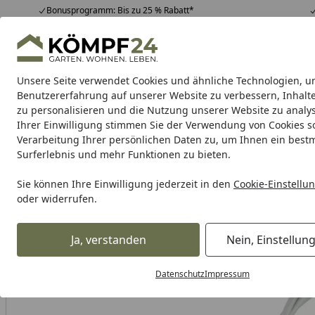
Bonusprogramm: Bis zu 25 % Rabatt*
Hotline
07051 / 9 22 22
4,81
/ 5
Mo-Fr. 8-16 Uhr
25.948 Bewertungen
Unsere Seite verwendet Cookies und ähnliche Technologien, u
Alle Produkte
Highlights
Tipps & Tricks
Alle Produkte
Benutzererfahrung auf unserer Website zu verbessern, Inhalt
zu personalisieren und die Nutzung unserer Website zu analys
Ihrer Einwilligung stimmen Sie der Verwendung von Cookies s
Verarbeitung Ihrer persönlichen Daten zu, um Ihnen ein best
Karibu Pools inkl. gra
Surferlebnis und mehr Funktionen zu bieten.
Dein Traumpool im Sorglos-Paket: F
Sie können Ihre Einwilligung jederzeit in den
Cookie-Einstellu
oder widerrufen.
Auto & Zweirad
Fahrradzubehör & Fahrradbedarf
Fahrra
Startseite
Slurf Bremszug mechanisch 1,5 mm 2,25 m silber
Ja, verstanden
Nein, Einstellun
Datenschutz
Impressum