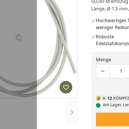
SLURF Bremszug f
Länge, Ø 1,5 mm,
Hochwertiges T
weniger Reibu
Robuste
Edelstahlkonst
Menge
Produktmen
Pro
Produkt zur Wunschliste hi
6
12
KÖMPF2
Am Lager, Lie
Nächstes Bild anzeigen