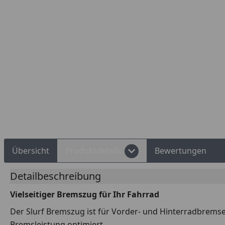
Rechnungskauf
Montageservice
Übersicht
Produktdetails
Bewertungen
Detailbeschreibung
Vielseitiger Bremszug für Ihr Fahrrad
Der Slurf Bremszug ist für Vorder- und Hinterradbrems
Bremsleistung optimiert.