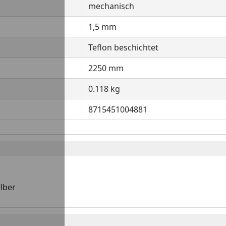
mechanisch
1,5 mm
Teflon beschichtet
2250 mm
0.118 kg
8715451004881
ilber