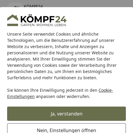
KÖMPF24
Öffnen
Banner schließen
KÖMPF24
kostenlos - Im App Store
Alle Produkte
Mein Konto
Wunschl
Eink
Unsere Seite verwendet Cookies und ähnliche
Technologien, um die Benutzererfahrung auf unserer
Hotline
4,81
/ 5
Suchen
Website zu verbessern, Inhalte und Anzeigen zu
personalisieren und die Nutzung unserer Website zu
analysieren. Mit Ihrer Einwilligung stimmen Sie der
Karibu Pools inkl. gratis Sandfilteranlage & Pool-
Verwendung von Cookies sowie der Verarbeitung Ihrer
Starterset (Gesamtwert bis 468,99€)
persönlichen Daten zu, um Ihnen ein bestmögliches
Surferlebnis und mehr Funktionen zu bieten.
Sie können Ihre Einwilligung jederzeit in den
Cookie-
Grill
Grillzubehör
Grillbesteck
Grillspieße
SKOTTI PIK
Einstellungen
anpassen oder widerrufen.
Startseite
SKOTTI PIKES Grillspieße (6 Stk.)
Ja, verstanden
Nein, Einstellungen öffnen