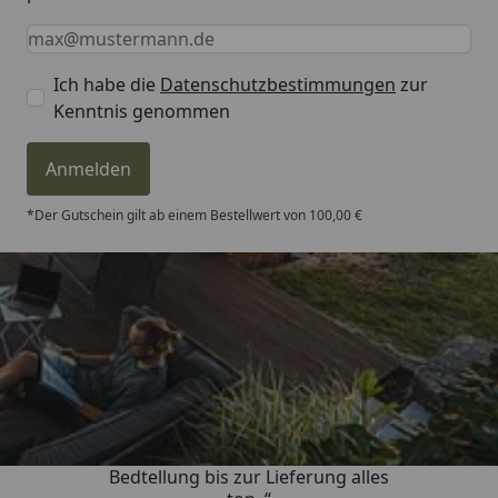
Keine Eingabe erforderlich
Eingabe erforderlich
E-Mail *
Ich habe die
Datenschutzbestimmungen
zur
Kenntnis genommen
Anmelden
*Der Gutschein gilt ab einem Bestellwert von 100,00 €
Trusted Shops
4,81
/ 5
„Von der Beschreigung über die
Bedtellung bis zur Lieferung alles