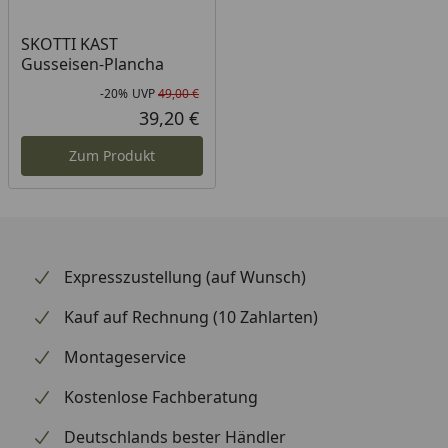
SKOTTI KAST
Gusseisen-Plancha
-20%
UVP
49,00 €
Rabatt in Prozent
Ursprünglicher Preis
39,20 €
Aktueller Preis
Zum Produkt
Expresszustellung (auf Wunsch)
Kauf auf Rechnung (10 Zahlarten)
Montageservice
Kostenlose Fachberatung
Deutschlands bester Händler