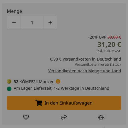
Menge
Produktmenge um eins verringern
Produktmenge manuell eingeben
Produktmenge um eins erhöhen
-20%
UVP
39,00 €
31,20 €
inkl. 19% MwSt.
6,90 € Versandkosten in Deutschland
Versandkostenfrei ab 3 Stück
Versandkosten nach Menge und Land
32
KÖMPF24 Münzen
Am Lager, Lieferzeit: 1-2 Werktage in Deutschland
In den Einkaufswagen
In den Einkaufswagen legen
Produkt zur Wunschliste hinzufügen
Teilen
Produkt Ver