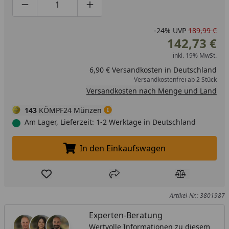
Produktmenge um eins verringern
Produktmenge manuell eingeben
Produktmenge um eins erhöhen
-24%
UVP
189,99 €
142,73 €
inkl. 19% MwSt.
6,90 € Versandkosten in Deutschland
Versandkostenfrei ab 2 Stück
Versandkosten nach Menge und Land
143
KÖMPF24 Münzen
Am Lager, Lieferzeit: 1-2 Werktage in Deutschland
In den Einkaufswagen
In den Einkaufswagen legen
Produkt zur Wunschliste hinzufügen
Teilen
Produkt Ver
Artikel-Nr.: 3801987
Experten-Beratung
Wertvolle Informationen zu diesem