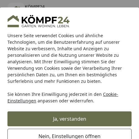
KÖMPF24
Öffnen
Banner schließen
KÖMPF24
kostenlos - Im App Store
Alle Produkte
Mein Konto
Wunschl
Eink
Unsere Seite verwendet Cookies und ähnliche
Technologien, um die Benutzererfahrung auf unserer
Hotline
4,81
/ 5
Suchen
Website zu verbessern, Inhalte und Anzeigen zu
personalisieren und die Nutzung unserer Website zu
analysieren. Mit Ihrer Einwilligung stimmen Sie der
Karibu Pools inkl. gratis Sandfilteranlage & Pool-
Verwendung von Cookies sowie der Verarbeitung Ihrer
Starterset (Gesamtwert bis 468,99€)
persönlichen Daten zu, um Ihnen ein bestmögliches
Surferlebnis und mehr Funktionen zu bieten.
Sie können Ihre Einwilligung jederzeit in den
Cookie-
WMF
WMF Töpfe
WMF Schnellkochtöpfe
Silit Sicomati
Einstellungen
anpassen oder widerrufen.
Startseite
Silit Sicomatic t-plus 6,5l Silargan
black w/o. Insert
Ja, verstanden
4
(3 Bewertungen)
Nein, Einstellungen öffnen