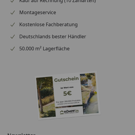
Kauf auf Rechnung (10 Zahlarten)
gewährleistet.
Die Garantie gilt nur bei bestimmungsgemäßem
Montageservice
Gebrauch. Bestimmungen zum Leistungsumfang
der Garantieerklärung sowie zum richtigen
Kostenlose Fachberatung
Gebrauch finden Sie in der den Produkten
Deutschlands bester Händler
beiliegenden Gebrauchsanweisung. ·
TÜV-geprüftes Sicherheitssystem - Schnellkochen
50.000 m² Lagerfläche
mit absoluter Sicherheit durch das TÜV-geprüfte 5-
Stufen-Sicherheitssystem mit automatischer
Dampfabschaltung, Restdrucksicherung,
Sicherheitsschlitz, Überdrucksicherung und
Verriegelung. ·
Spülmaschinengeeignet - Der Topf darf bei Bedarf
in die Spülmaschine, während Deckel, Griff und
Dichtungsring einfach von Hand zu reinigen sind. ·
Reparierbarkeit zum fairen Preis - 15 Jahre -
Entworfen für eine einfache Reparatur , Schnelle
und günstige Ersatzteil-Lieferung für 15 Jahre und