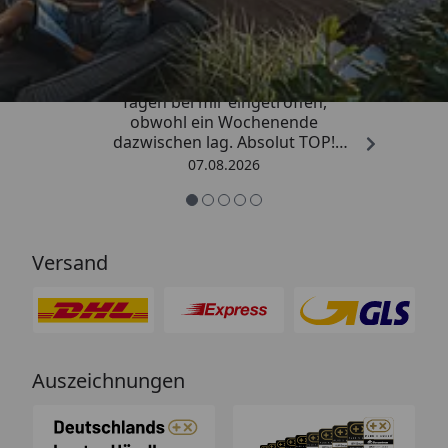
4,81
/ 5
„Die Bestellung ist innerhalb von 4
Tagen bei mir eingetroffen,
obwohl ein Wochenende
dazwischen lag. Absolut TOP!
Sicherlich nicht die letzte
07.08.2026
Bestellung. Vielen Dank und weiter
so.“
Versand
Auszeichnungen