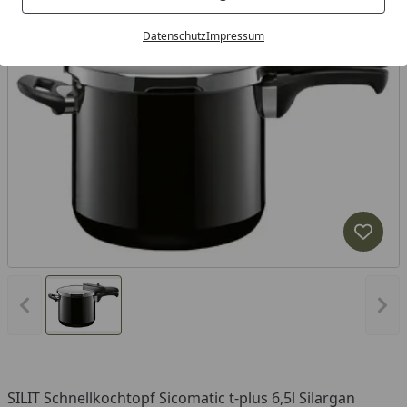
Datenschutz
Impressum
Produk
Vorheriges Bild anzeigen
Näc
SILIT Schnellkochtopf Sicomatic t-plus 6,5l Silargan