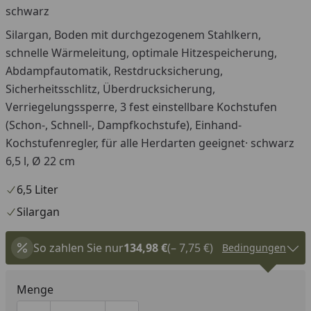
schwarz
Silargan, Boden mit durchgezogenem Stahlkern,
schnelle Wärmeleitung, optimale Hitzespeicherung,
Abdampfautomatik, Restdrucksicherung,
Sicherheitsschlitz, Überdrucksicherung,
Verriegelungssperre, 3 fest einstellbare Kochstufen
(Schon-, Schnell-, Dampfkochstufe), Einhand-
Kochstufenregler, für alle Herdarten geeignet· schwarz
6,5 l, Ø 22 cm
6,5 Liter
Silargan
So zahlen Sie nur
134,98 €
(– 7,75 €)
Bedingungen
Menge