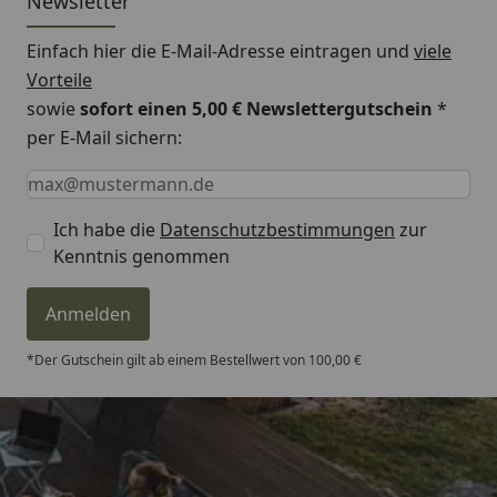
Newsletter
länger , mit 6200 anerkannten
Reparaturwerkstätten weltweit
Einfach hier die E-Mail-Adresse eintragen und
viele
Vorteile
sowie
sofort einen 5,00 € Newslettergutschein
*
per E-Mail sichern:
Keine Eingabe erforderlich
Eingabe erforderlich
E-Mail *
Ich habe die
Datenschutzbestimmungen
zur
Kenntnis genommen
Anmelden
*Der Gutschein gilt ab einem Bestellwert von 100,00 €
Trusted Shops