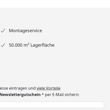
Montageservice
50.000 m² Lagerfläche
dresse eintragen und
viele Vorteile
€ Newslettergutschein
* per E-Mail sichern:
h