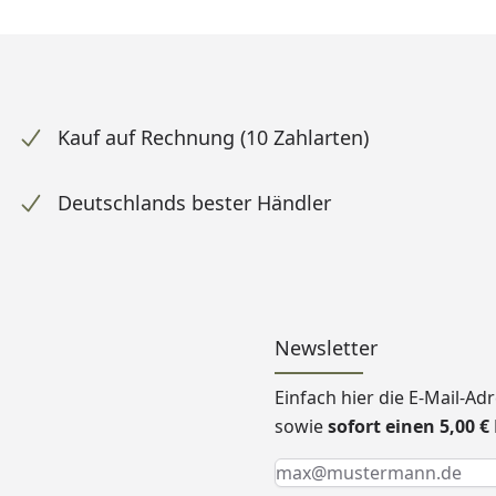
Kauf auf Rechnung (10 Zahlarten)
Deutschlands bester Händler
Newsletter
Einfach hier die E-Mail-A
sowie
sofort einen 5,00 
Keine Eingabe erforderlic
Eingabe erforderlich
E-Mail *