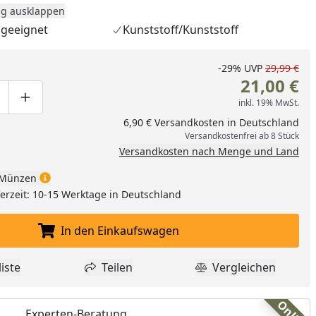
e zwischenzeitliches Abgießen des Wassers, dank
g ausklappen
 integriertem Bodenablauf. · Stabil und sicher - Der
geeignet
Kunststoff/Kunststoff
nring sorgt beim Trockenschleudern für einen sicheren
iges Sieb - Der praktische Siebeinsatz kann bedenkenlos
-29%
UVP
29,99 €
en von Pasta oder anderer gekochter Zutaten verwednet
21,00 €
schinengeeignet - Dank hochwertigen Materials und
inkl. 19% MwSt.
ge um eins verringern
duktmenge manuell eingeben
Produktmenge um eins erhöhen
arbeitung sind Schüssel und Sieb zur unkomplizierten
6,90 € Versandkosten in Deutschland
 Spülmaschine geeignet.
Versandkostenfrei ab 8 Stück
Versandkosten nach Menge und Land
Münzen
eferzeit: 10-15 Werktage in Deutschland
In den Einkaufswagen
In den Einkaufswagen legen
iste
Teilen
Vergleichen
dukt zur Wunschliste hinzufügen
Teilen
Produkt Vergle
nzufügen
Online
Experten-Beratung