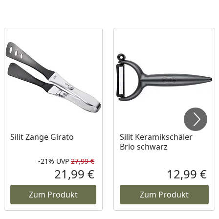
Silit Zange Girato
Silit Keramikschäler
Brio schwarz
-21%
UVP
27,99 €
Rabatt in Prozent
Ursprünglicher Preis
21,99 €
12,99 €
ueller Preis
Aktueller Preis
Akt
Zum Produkt
Zum Produkt