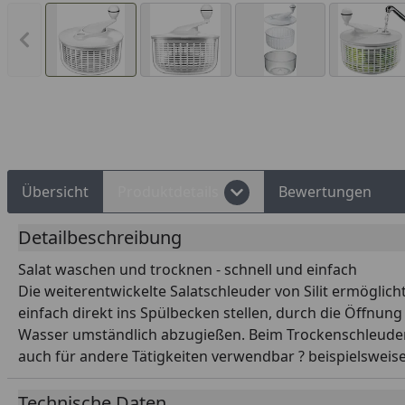
Vorheriges Bild anzeigen
Rechnungskauf
Montageservice
Übersicht
Produktdetails
Bewertungen
Detailbeschreibung
Salat waschen und trocknen - schnell und einfach
Die weiterentwickelte Salatschleuder von Silit ermögli
einfach direkt ins Spülbecken stellen, durch die Öffnu
Wasser umständlich abzugießen. Beim Trockenschleudern h
auch für andere Tätigkeiten verwendbar ? beispielswe
Technische Daten