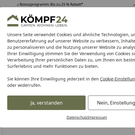
Bonusprogramm: Bis zu 25 % Rabatt*
Hotline
07051 / 9 22 22
4,81
/ 5
Mo-Fr. 8-16 Uhr
25.956 Bewertungen
Unsere Seite verwendet Cookies und ähnliche Technologien, u
Alle Produkte
Highlights
Tipps & Tricks
Alle Produkte
Benutzererfahrung auf unserer Website zu verbessern, Inhalt
zu personalisieren und die Nutzung unserer Website zu analys
Ihrer Einwilligung stimmen Sie der Verwendung von Cookies s
Verarbeitung Ihrer persönlichen Daten zu, um Ihnen ein best
Karibu Pools inkl. gra
Surferlebnis und mehr Funktionen zu bieten.
Dein Traumpool im Sorglos-Paket: F
Sie können Ihre Einwilligung jederzeit in den
Cookie-Einstellu
oder widerrufen.
Silit Salatschleuder weiss
Startseite
Ja, verstanden
Nein, Einstellun
Datenschutz
Impressum