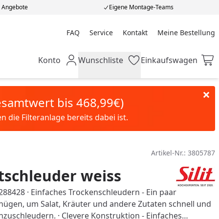
e Angebote
Eigene Montage-Teams
FAQ
Service
Kontakt
Meine Bestellung
Meine Bestellung
Konto
Wunschliste
Einkaufswagen
Mein Konto
Wunschliste
Einkaufswagen
Gesamtwert bis 468,99€)
die Filteranlage bereits dabei ist.
Artikel-Nr.:
3805787
atschleuder weiss
41288428 · Einfaches Trockenschleudern - Ein paar
gen, um Salat, Kräuter und andere Zutaten schnell und
zuschleudern. · Clevere Konstruktion - Einfaches