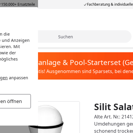
150.000+ Ersatzteile
Fachberatung & individuell
m die
Suche
e und Anzeigen
ieren. Mit
owie der
mögliches
tis Sandfilteranlage & Pool-Starterset (
ilter&Pflege gratis! Ausgenommen sind Sparsets, bei denen 
ngen
anpassen
gen öffnen
Silit Sal
Alte Art. Nr.: 21
Umdehungen genü
schonend trocken