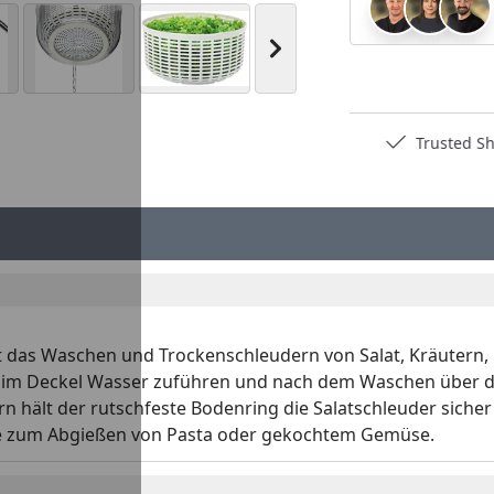
Nächstes Bild anzeigen
Deutschlands bester Händler
Trusted S
cht das Waschen und Trockenschleudern von Salat, Kräutern
ng im Deckel Wasser zuführen und nach dem Waschen über d
ält der rutschfeste Bodenring die Salatschleuder sicher an
ise zum Abgießen von Pasta oder gekochtem Gemüse.