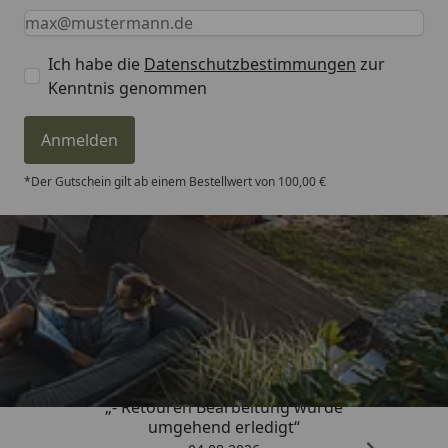
Keine Eingabe erforderlich
Eingabe erforderlich
E-Mail *
Ich habe die
Datenschutzbestimmungen
zur
Kenntnis genommen
Anmelden
*Der Gutschein gilt ab einem Bestellwert von 100,00 €
Trusted Shops
4,81
/ 5
„- Retouren Bearbeitung wurde
umgehend erledigt“