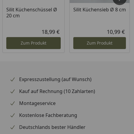
politiertem und innen stilvoll mattiertem
Silit Küchenschüssel Ø
Silit Küchensieb Ø 8 cm
Oberflächenfinsih gefertigt, lässt sich die Schüssel
20 cm
mühelos in der Spülmaschine reinigen.
18,99 €
10,99 €
Aktueller Preis
Aktu
Zum Produkt
Zum Produkt
Expresszustellung (auf Wunsch)
Kauf auf Rechnung (10 Zahlarten)
Montageservice
Kostenlose Fachberatung
Deutschlands bester Händler