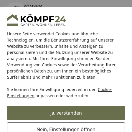
KÖMPF24
Öffnen
Banner schließen
KÖMPF24
kostenlos - Im App Store
Alle Produkte
Mein Konto
Wunschl
Eink
Unsere Seite verwendet Cookies und ähnliche
Technologien, um die Benutzererfahrung auf unserer
Hotline
4,81
/ 5
Suchen
Website zu verbessern, Inhalte und Anzeigen zu
personalisieren und die Nutzung unserer Website zu
analysieren. Mit Ihrer Einwilligung stimmen Sie der
Karibu Pools inkl. gratis Sandfilteranlage & Pool-
Verwendung von Cookies sowie der Verarbeitung Ihrer
Starterset (Gesamtwert bis 468,99€)
persönlichen Daten zu, um Ihnen ein bestmögliches
Surferlebnis und mehr Funktionen zu bieten.
Sie können Ihre Einwilligung jederzeit in den
Cookie-
Silit Küchenschüssel Ø 16 cm
Einstellungen
anpassen oder widerrufen.
Startseite
Silit Küchenschüssel Ø 16 cm
Ja, verstanden
Nein, Einstellungen öffnen