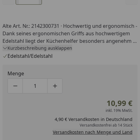
Alte Art. Nr.: 2142300731 · Hochwertig und ergonomisch -
Dank seines ergonomischen Griffs aus hochwertigem
Edelstahl liegt der Küchenhelfer besonders angenehm in
der Hand. · Praktische Öse - Die im Griff integrierte,
Kurzbeschreibung ausklappen
praktische Öse ermöglicht eine platzsparende
Edelstahl/Edelstahl
Aufbewahrung - beispielsweise am Haken einer
Hängeleiste. · Kartoffelaugen-Entferner - Mit
Menge
praktischem Entferner für Kartoffelaugen und anderer
unerwünschter Stellen. · Spülmaschinengeeignete
Produktmenge um eins verringern
Produktmenge manuell eingeben
Produktmenge um eins erhöhen
Qualität - Dank hochwertiger Materialien und
sorgfältiger Verarbeitung zur komfortablen Reinigung
10,99 €
in der Spülmaschine geeignet. · Für präzises Schälen -
inkl. 19% MwSt.
Für besonders dünne Schälergebnisse bei
4,90 € Versandkosten in Deutschland
Gemüsesorten wie Spargel, Kartoffeln, Karotten oder
Versandkostenfrei ab 14 Stück
Gurken sowie Früchten wie Äpfeln oder Birnen
Versandkosten nach Menge und Land