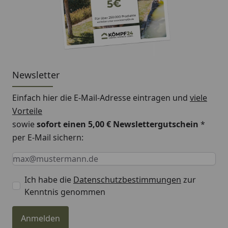
Newsletter
Einfach hier die E-Mail-Adresse eintragen und
viele
Vorteile
sowie
sofort einen 5,00 € Newslettergutschein
*
per E-Mail sichern:
Keine Eingabe erforderlich
Eingabe erforderlich
E-Mail *
Ich habe die
Datenschutzbestimmungen
zur
Kenntnis genommen
Anmelden