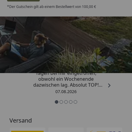
*Der Gutschein gilt ab einem Bestellwert von 100,00 €
Trusted Shops
4,81
/ 5
„Die Bestellung ist innerhalb von 4
Tagen bei mir eingetroffen,
obwohl ein Wochenende
dazwischen lag. Absolut TOP!
Sicherlich nicht die letzte
07.08.2026
Bestellung. Vielen Dank und weiter
so.“
Versand