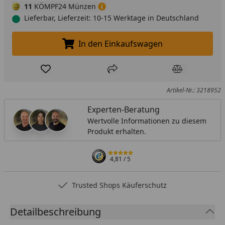
11
KÖMPF24 Münzen
Lieferbar, Lieferzeit: 10-15 Werktage in Deutschland
In den Einkaufswagen
In den Einkaufswagen legen
Produkt zur Wunschliste hinzufügen
Teilen
Produkt Ver
Artikel-Nr.: 3218952
Experten-Beratung
Wertvolle Informationen zu diesem
Produkt erhalten.
4,81
/ 5
Trusted Shops Käuferschutz
Detailbeschreibung