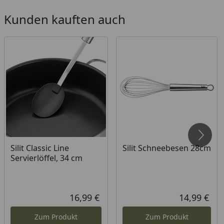
jeder Küche. Und selbstverständlich sind sie dazu
alltagstauglich und unkompliziert zur Reinigung in
Kunden kauften auch
der Spülmaschine geeignet.
Silit Classic Line
Silit Schneebesen 28cm
Servierlöffel, 34 cm
16,99 €
14,99 €
Aktueller Preis
Aktu
Zum Produkt
Zum Produkt