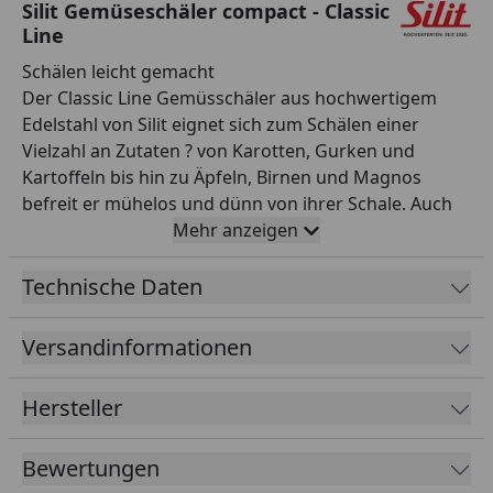
Silit Gemüseschäler compact - Classic
Line
Schälen leicht gemacht
Der Classic Line Gemüsschäler aus hochwertigem
Edelstahl von Silit eignet sich zum Schälen einer
Vielzahl an Zutaten ? von Karotten, Gurken und
Kartoffeln bis hin zu Äpfeln, Birnen und Magnos
befreit er mühelos und dünn von ihrer Schale. Auch
unerwünschte Stellen, hilft der integrierte
Mehr anzeigen
Kartoffelaugen-Entferner des 19 cm langen Schälers
problemlos zu entfernen. Silit Classic Line
Technische Daten
Küchenhelfer vereinen elegantes und zeitloses
Design mit höchster Funktionalität. Mit besonders
Versandinformationen
ergonomischen Griffen aus robustem,
strapazierfähigem und zugleich edlem Edelstahl
Hersteller
sowie einer integrierten Öse zur platzsparenden und
stets griffbereiten Aufbewahrung an einer
Bewertungen
Hängeleiste, überzeugen die praktischen Helfer in