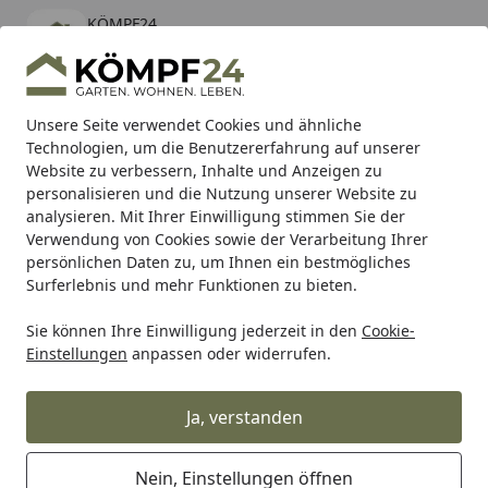
KÖMPF24
Öffnen
Banner schließen
KÖMPF24
kostenlos - Im App Store
Alle Produkte
Mein Konto
Wunschl
Eink
Unsere Seite verwendet Cookies und ähnliche
Technologien, um die Benutzererfahrung auf unserer
Hotline
4,81
/ 5
Suchen
Website zu verbessern, Inhalte und Anzeigen zu
personalisieren und die Nutzung unserer Website zu
analysieren. Mit Ihrer Einwilligung stimmen Sie der
Karibu Pools inkl. gratis Sandfilteranlage & Pool-
Verwendung von Cookies sowie der Verarbeitung Ihrer
Starterset (Gesamtwert bis 468,99€)
persönlichen Daten zu, um Ihnen ein bestmögliches
Surferlebnis und mehr Funktionen zu bieten.
Sie können Ihre Einwilligung jederzeit in den
Cookie-
Silit Gemüseschäler compact - Classic Line
Einstellungen
anpassen oder widerrufen.
Startseite
Silit Gemüseschäler compact -
Classic Line
Ja, verstanden
Nein, Einstellungen öffnen