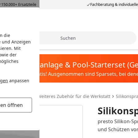
150.000+ Ersatzteile
Fachberatung & individuell
m die
Suche
e und Anzeigen
ieren. Mit
owie der
mögliches
tis Sandfilteranlage & Pool-Starterset (
ilter&Pflege gratis! Ausgenommen sind Sparsets, bei denen 
ngen
anpassen
r die Werkstatt
Weiteres Zubehör für die Werkstatt
Silikonspr
gen öffnen
Silikons
presto Silikon-S
und Schützen von