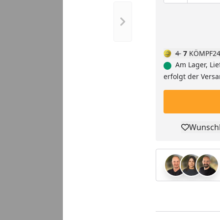
Nächstes Bild anzeigen
4
7
KÖMPF24
Am Lager, Lie
erfolgt der Vers
Wunschl
Pro