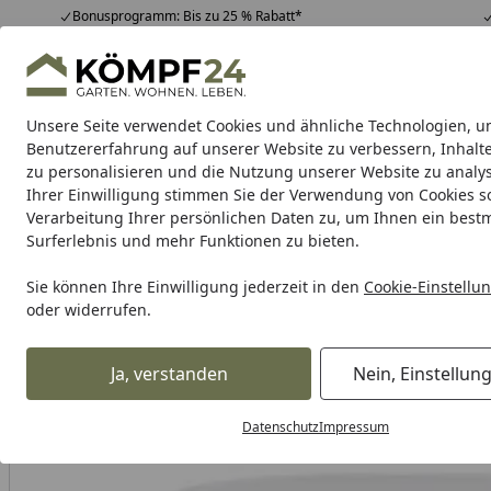
Bonusprogramm: Bis zu 25 % Rabatt*
Hotline
07051 / 9 22 22
4,81
/ 5
Mo-Fr. 8-16 Uhr
25.948 Bewertungen
Unsere Seite verwendet Cookies und ähnliche Technologien, u
Alle Produkte
Highlights
Tipps & Tricks
Alle Produkte
Benutzererfahrung auf unserer Website zu verbessern, Inhalt
zu personalisieren und die Nutzung unserer Website zu analys
Ihrer Einwilligung stimmen Sie der Verwendung von Cookies s
Verarbeitung Ihrer persönlichen Daten zu, um Ihnen ein best
Karibu Pools inkl. gra
Surferlebnis und mehr Funktionen zu bieten.
Dein Traumpool im Sorglos-Paket: F
Sie können Ihre Einwilligung jederzeit in den
Cookie-Einstellu
oder widerrufen.
Maschinen & Werkstatt
Werkstatteinrichtung
Zubehör fü
Startseite
Ja, verstanden
Nein, Einstellun
Datenschutz
Impressum