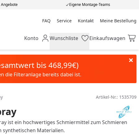
e Angebote
Eigene Montage-Teams
FAQ
Service
Kontakt
Meine Bestellung
Meine Bestellung
Konto
Wunschliste
Einkaufswagen
Mein Konto
Wunschliste
Einkaufswagen
Gesamtwert bis 468,99€)
die Filteranlage bereits dabei ist.
ay
Artikel-Nr.:
1535709
pray
pray ist ein hochwertiges Schmiermittel zum Schmieren
 synthetischen Materialien.