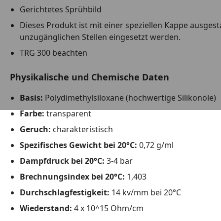
Gerichtetes Sprühbild
Dieses Produkt ist mit einer speziellen Kappe ausges
unzugänglichen Stellen eingesetzt werden.
TRG 300 beachten
Physikalische und Chemische Daten
Basis:
Polydimethylsiloxane (hochwertige Silikonöle)
Farbe:
transparent
Geruch:
charakteristisch
Spezifisches Gewicht bei 20°C:
0,72 g/ml
Dampfdruck bei 20°C:
3-4 bar
Brechnungsindex bei 20°C:
1,403
Durchschlagfestigkeit:
14 kv/mm bei 20°C
Wiederstand:
4 x 10^15 Ohm/cm