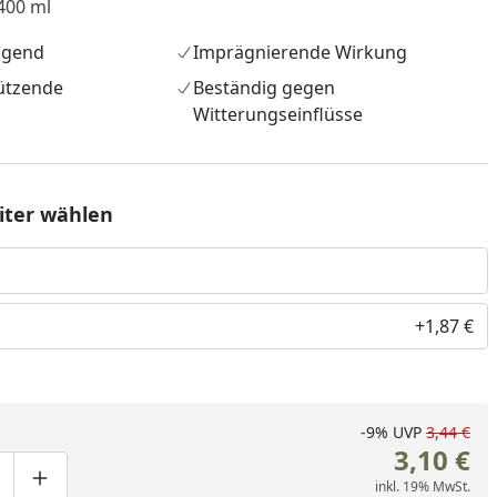
400 ml
ngend
Imprägnierende Wirkung
ützende
Beständig gegen
Witterungseinflüsse
Liter wählen
+1,87 €
-9%
UVP
3,44 €
3,10 €
nzufügen
inkl. 19% MwSt.
ge um eins verringern
duktmenge manuell eingeben
Produktmenge um eins erhöhen