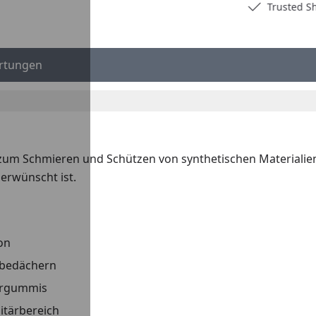
Deutschlands bester Händler
Trusted S
rtungen
 zum Schmieren und Schützen von synthetischen Materialien
 erwünscht ist.
on
iebedächern
Türgummis
itärbereich