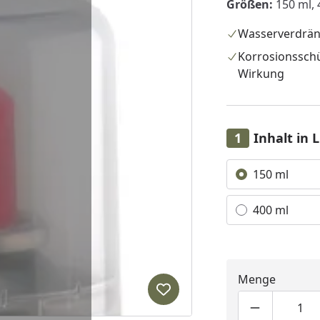
Größen:
150 ml, 
Wasserverdrä
Korrosionssch
Wirkung
Inhalt in 
Alle anzeigen (2)
150 ml
400 ml
Menge
Produkt zur Wunschliste hi
Produktmen
Pro