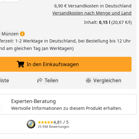
6,90 € Versandkosten in Deutschland
Versandkosten nach Menge und Land
Inhalt:
0,15 l
(20,67 €/l)
 Münzen
ferzeit: 1-2 Werktage in Deutschland, bei Bestellung bis 12 Uhr
and am gleichen Tag (an Werktagen)
In den Einkaufswagen
In den Einkaufswagen legen
iste
Teilen
Vergleichen
dukt zur Wunschliste hinzufügen
Teilen
Produkt Vergle
Experten-Beratung
Wertvolle Informationen zu diesem Produkt erhalten.
4,81
/ 5
25.948 Bewertungen