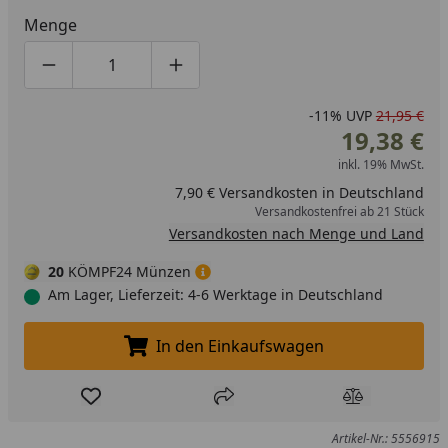
Menge
Produktmenge um eins verringern
Produktmenge manuell eingeben
Produktmenge um eins erhöhen
-11%
UVP
21,95 €
19,38 €
inkl. 19% MwSt.
7,90 € Versandkosten in Deutschland
Versandkostenfrei ab 21 Stück
Versandkosten nach Menge und Land
20
KÖMPF24 Münzen
Am Lager, Lieferzeit: 4-6 Werktage in Deutschland
In den Einkaufswagen
In den Einkaufswagen legen
Produkt zur Wunschliste hinzufügen
Teilen
Produkt Ver
Artikel-Nr.: 5556915