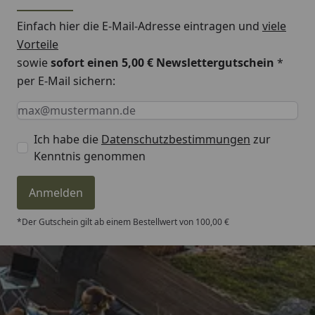
Einfach hier die E-Mail-Adresse eintragen und
viele
Vorteile
sowie
sofort einen 5,00 € Newslettergutschein
*
per E-Mail sichern:
Keine Eingabe erforderlich
Eingabe erforderlich
E-Mail *
Ich habe die
Datenschutzbestimmungen
zur
Kenntnis genommen
Anmelden
*Der Gutschein gilt ab einem Bestellwert von 100,00 €
Trusted Shops