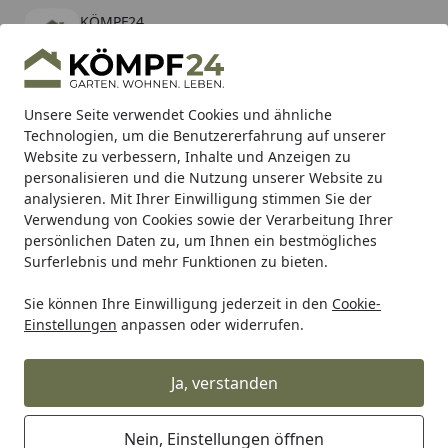
KÖMPF24
Öffnen
Banner schließen
KÖMPF24
kostenlos - Im App Store
Alle Produkte
Mein Konto
Wunschl
Eink
Unsere Seite verwendet Cookies und ähnliche
Technologien, um die Benutzererfahrung auf unserer
Hotline
4,81
/ 5
Suchen
Website zu verbessern, Inhalte und Anzeigen zu
personalisieren und die Nutzung unserer Website zu
analysieren. Mit Ihrer Einwilligung stimmen Sie der
Karibu Pools inkl. gratis Sandfilteranlage & Pool-
Verwendung von Cookies sowie der Verarbeitung Ihrer
Starterset (Gesamtwert bis 468,99€)
persönlichen Daten zu, um Ihnen ein bestmögliches
Surferlebnis und mehr Funktionen zu bieten.
Sie können Ihre Einwilligung jederzeit in den
Cookie-
Auto & Zweirad
Fahrradzubehör & Fahrradbedarf
Zubeh
Einstellungen
anpassen oder widerrufen.
Startseite
Sigma Sport Rücklicht Infinity
schwarz
Ja, verstanden
Nein, Einstellungen öffnen