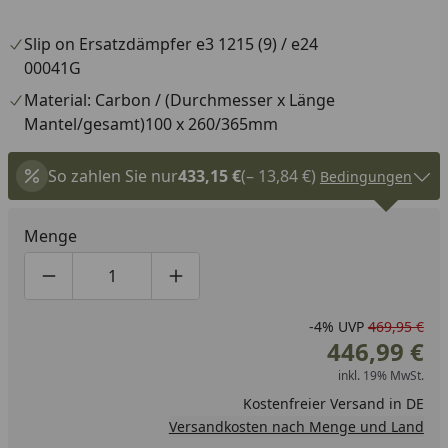
Slip on Ersatzdämpfer e3 1215 (9) / e24
00041G
Material: Carbon / (Durchmesser x Länge
Mantel/gesamt)100 x 260/365mm
So zahlen Sie nur
433,15 €
(– 13,84 €)
Bedingungen
Menge
Produktmenge um eins verringern
Produktmenge manuell eingeben
Produktmenge um eins erhöhen
-4%
UVP
469,95 €
446,99 €
inkl. 19% MwSt.
Kostenfreier Versand in DE
Versandkosten nach Menge und Land