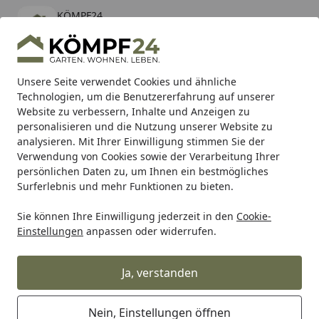
KÖMPF24
Öffnen
Banner schließen
KÖMPF24
kostenlos - Im App Store
Alle Produkte
Mein Konto
Wunschl
Eink
Unsere Seite verwendet Cookies und ähnliche
Technologien, um die Benutzererfahrung auf unserer
Hotline
4,81
/ 5
Suchen
Website zu verbessern, Inhalte und Anzeigen zu
personalisieren und die Nutzung unserer Website zu
analysieren. Mit Ihrer Einwilligung stimmen Sie der
Karibu Pools inkl. gratis Sandfilteranlage & Pool-
Verwendung von Cookies sowie der Verarbeitung Ihrer
Starterset (Gesamtwert bis 468,99€)
persönlichen Daten zu, um Ihnen ein bestmögliches
Surferlebnis und mehr Funktionen zu bieten.
Sie können Ihre Einwilligung jederzeit in den
Cookie-
Shark
Shark Auspuff
Shark Performance ENDSCHALLDÄMP
Einstellungen
anpassen oder widerrufen.
Startseite
Shark Performance
ENDSCHALLDÄMPFER Carbon Street
Ja, verstanden
GP Endschalldämpfer Ø60 mm L250
mm e3 1215 (9) / e24 00041G
Nein, Einstellungen öffnen