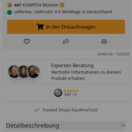
447
KÖMPF24 Münzen
Lieferbar, Lieferzeit: 4-6 Werktage in Deutschland
In den Einkaufswagen
In den Einkaufswagen legen
Produkt zur Wunschliste hinzufügen
Teilen
Produkt Ver
Artikel-Nr.: 7322266
Experten-Beratung
Wertvolle Informationen zu diesem
Produkt erhalten.
4,81
/ 5
Trusted Shops Käuferschutz
Detailbeschreibung