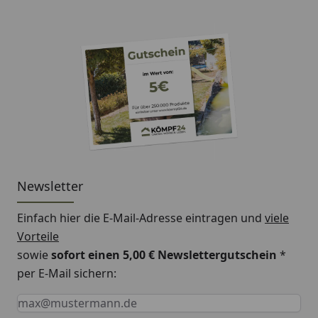
Newsletter
Einfach hier die E-Mail-Adresse eintragen und
viele
Vorteile
sowie
sofort einen 5,00 € Newslettergutschein
*
per E-Mail sichern:
Keine Eingabe erforderlich
Eingabe erforderlich
E-Mail *