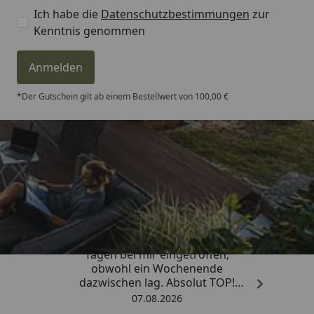
Ich habe die
Datenschutzbestimmungen
zur
Kenntnis genommen
Anmelden
*Der Gutschein gilt ab einem Bestellwert von 100,00 €
Trusted Shops
4,81
/ 5
„Die Bestellung ist innerhalb von 4
Tagen bei mir eingetroffen,
obwohl ein Wochenende
dazwischen lag. Absolut TOP!
Sicherlich nicht die letzte
07.08.2026
Bestellung. Vielen Dank und weiter