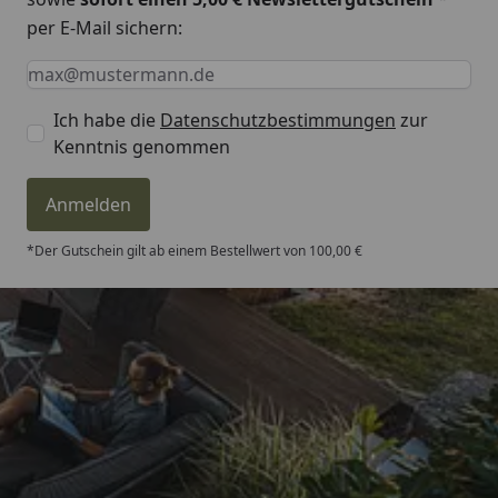
per E-Mail sichern:
Keine Eingabe erforderlich
Eingabe erforderlich
E-Mail *
Ich habe die
Datenschutzbestimmungen
zur
Kenntnis genommen
Anmelden
*Der Gutschein gilt ab einem Bestellwert von 100,00 €
Trusted Shops
4,81
/ 5