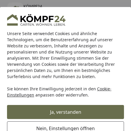
KÖMPF24
Öffnen
Banner schließen
KÖMPF24
kostenlos - Im App Store
Alle Produkte
Mein Konto
Wunschl
Eink
Unsere Seite verwendet Cookies und ähnliche
Technologien, um die Benutzererfahrung auf unserer
Hotline
4,81
/ 5
Suchen
Website zu verbessern, Inhalte und Anzeigen zu
personalisieren und die Nutzung unserer Website zu
analysieren. Mit Ihrer Einwilligung stimmen Sie der
Karibu Pools inkl. gratis Sandfilteranlage & Pool-
Verwendung von Cookies sowie der Verarbeitung Ihrer
Starterset (Gesamtwert bis 468,99€)
persönlichen Daten zu, um Ihnen ein bestmögliches
Surferlebnis und mehr Funktionen zu bieten.
Sie können Ihre Einwilligung jederzeit in den
Cookie-
Shark
Shark Auspuff
Shark Performance ENDSCHALLDÄMPF
Einstellungen
anpassen oder widerrufen.
Startseite
Shark Performance
ENDSCHALLDÄMPFER Aluminium
Ja, verstanden
eloxiert schwarz SRC 4
Endschalldämpfer S Ø60 mm L250
Nein, Einstellungen öffnen