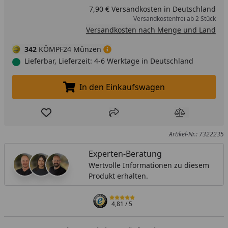
7,90 € Versandkosten in Deutschland
Versandkostenfrei ab 2 Stück
Versandkosten nach Menge und Land
342
KÖMPF24 Münzen
Lieferbar, Lieferzeit: 4-6 Werktage in Deutschland
In den Einkaufswagen
In den Einkaufswagen legen
Produkt zur Wunschliste hinzufügen
Teilen
Produkt Ver
Artikel-Nr.: 7322235
Experten-Beratung
Wertvolle Informationen zu diesem
Produkt erhalten.
4,81
/ 5