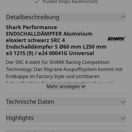
Trusted Shops Käuferschutz
Detailbeschreibung
Shark Performance
ENDSCHALLDÄMPFER Aluminium
eloxiert schwarz SRC 4
Endschalldämpfer S Ø60 mm L250 mm
e3 1215 (9) / e24 00041G Universal
Der SRC 4 steht für SHARK Racing Competition
Technology: Das filigrane Auspuffsystem kommt mit
Endkappe im Factory Style und sichtbaren
Schweißnähten für einen extra technischen und
Mehr anzeigen
sportlichen Look. Der Endschalldämpfer ist aus
schwarz eloxiertem Aluminium gefertigt und hat
Technische Daten
einen kernig kräftigen Sound.
Highlights