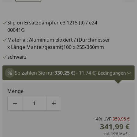
Slip on Ersatzdämpfer e3 1215 (9) / e24
00041G
Material: Aluminium eloxiert / (Durchmesser
x Länge Mantel/gesamt)100 x 255/360mm
schwarz
So zahlen Sie nur
330,25 €
(– 11,74 €)
Bedingungen
Menge
Produktmenge um eins verringern
Produktmenge manuell eingeben
Produktmenge um eins erhöhen
-4%
UVP
359,95 €
341,99 €
inkl. 19% MwSt.