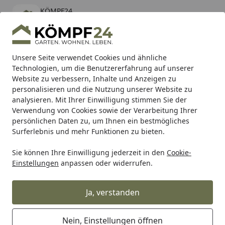
KÖMPF24
Öffnen
Banner schließen
KÖMPF24
kostenlos - Im App Store
Alle Produkte
Mein Konto
Wunschl
Eink
Unsere Seite verwendet Cookies und ähnliche
Technologien, um die Benutzererfahrung auf unserer
Hotline
4,81
/ 5
Suchen
Website zu verbessern, Inhalte und Anzeigen zu
personalisieren und die Nutzung unserer Website zu
analysieren. Mit Ihrer Einwilligung stimmen Sie der
Karibu Pools inkl. gratis Sandfilteranlage & Pool-
Verwendung von Cookies sowie der Verarbeitung Ihrer
Starterset (Gesamtwert bis 468,99€)
persönlichen Daten zu, um Ihnen ein bestmögliches
Surferlebnis und mehr Funktionen zu bieten.
Sie können Ihre Einwilligung jederzeit in den
Cookie-
Shark
Shark Auspuff
Shark Performance ENDSCHALLDÄMP
Einstellungen
anpassen oder widerrufen.
Startseite
Shark Performance
ENDSCHALLDÄMPFER Carbon SRC 4
Ja, verstanden
Endschalldämpfer S Ø60 mm L250
mm e3 1215 (9) / e24 00041G
Nein, Einstellungen öffnen