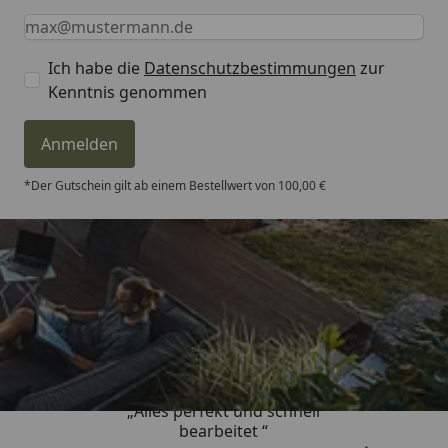
Keine Eingabe erforderlich
Eingabe erforderlich
E-Mail *
Ich habe die
Datenschutzbestimmungen
zur
Kenntnis genommen
Anmelden
*Der Gutschein gilt ab einem Bestellwert von 100,00 €
Trusted Shops
4,81
/ 5
„Alles perfekt und schnell
bearbeitet “