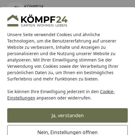
KÖMPF24
Öffnen
Banner schließen
KÖMPF24
kostenlos - Im App Store
Alle Produkte
Mein Konto
Wunschl
Eink
Unsere Seite verwendet Cookies und ähnliche
Technologien, um die Benutzererfahrung auf unserer
Hotline
4,81
/ 5
Suchen
Website zu verbessern, Inhalte und Anzeigen zu
personalisieren und die Nutzung unserer Website zu
analysieren. Mit Ihrer Einwilligung stimmen Sie der
Karibu Pools inkl. gratis Sandfilteranlage & Pool-
Verwendung von Cookies sowie der Verarbeitung Ihrer
Starterset (Gesamtwert bis 468,99€)
persönlichen Daten zu, um Ihnen ein bestmögliches
Surferlebnis und mehr Funktionen zu bieten.
Sie können Ihre Einwilligung jederzeit in den
Cookie-
Shark
Shark Slip-On
Shark Performance SLIP-ON Edelsta
Einstellungen
anpassen oder widerrufen.
Startseite
Shark Performance SLIP-ON
Edelstahl beschichtet schwarz-matt
Ja, verstanden
RCT für SUZUKI GSX-S 1000,GSX-S
1000GT / Travel Edition,GSX-S
Nein, Einstellungen öffnen