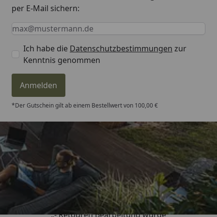
per E-Mail sichern:
Keine Eingabe erforderlich
Eingabe erforderlich
E-Mail *
Ich habe die
Datenschutzbestimmungen
zur
Kenntnis genommen
Anmelden
*Der Gutschein gilt ab einem Bestellwert von 100,00 €
Trusted Shops
4,81
/ 5
„- Retouren Bearbeitung wurde