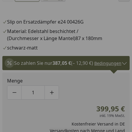
Slip on Ersatzdämpfer e24 00426G
Material: Edelstahl beschichtet /
(Durchmesser x Länge Mantel)87 x 180mm
schwarz-matt
So zahlen Sie nur
387,05 €
(– 12,90 €)
Bedingungen
Menge
Produktmenge um eins verringern
Produktmenge manuell eingeben
Produktmenge um eins erhöhen
399,95 €
inkl. 19% MwSt.
Kostenfreier Versand in DE
Versandkosten nach Menge und Land