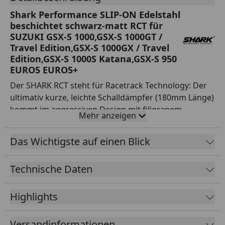
Shark Performance SLIP-ON Edelstahl
beschichtet schwarz-matt RCT für
SUZUKI GSX-S 1000,GSX-S 1000GT /
Travel Edition,GSX-S 1000GX / Travel
Edition,GSX-S 1000S Katana,GSX-S 950
EURO5 EURO5+
Der SHARK RCT steht für Racetrack Technology: Der
ultimativ kurze, leichte Schalldämpfer (180mm Länge)
kommt im aggressiven Design mit filigranem
Mehr anzeigen
Racegitter - vom Racetrack direkt auf die Straße. Der
Endschalldämpfer und das Zwischenrohr werden aus
Das Wichtigste auf einen Blick
hochwertigem Edelstahl handmade in schwarzer
Ausführung gefertigt. Kerniger, aggressiver Sound
Technische Daten
und optimale Leistung sind beim SHARK RCT
Programm. Die Montage erfolgt mit einem
angeschweißten Halter. Mit EG/BE.
Highlights
Versandinformationen