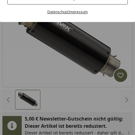
Datenschutz
Impressum
Produk
Vorheriges Bild anzeigen
Näc
5,00 € Newsletter-Gutschein nicht gültig:
Dieser Artikel ist bereits reduziert.
Dieser Artikel ist bereits reduziert - daher gilt der