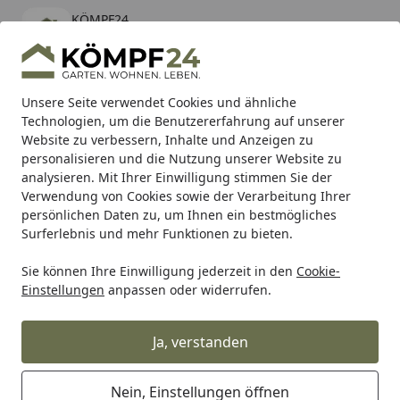
KÖMPF24
Öffnen
Banner schließen
KÖMPF24
kostenlos - Im App Store
Alle Produkte
Mein Konto
Wunschl
Eink
Unsere Seite verwendet Cookies und ähnliche
Technologien, um die Benutzererfahrung auf unserer
Hotline
4,81
/ 5
Suchen
Website zu verbessern, Inhalte und Anzeigen zu
personalisieren und die Nutzung unserer Website zu
analysieren. Mit Ihrer Einwilligung stimmen Sie der
Karibu Pools inkl. gratis Sandfilteranlage & Pool-
Verwendung von Cookies sowie der Verarbeitung Ihrer
Starterset (Gesamtwert bis 468,99€)
persönlichen Daten zu, um Ihnen ein bestmögliches
Surferlebnis und mehr Funktionen zu bieten.
Sie können Ihre Einwilligung jederzeit in den
Cookie-
Shark
Shark Komplettanlage
Shark Performance Komple
Einstellungen
anpassen oder widerrufen.
Startseite
Shark Performance Komplettanlage
SRC 4 für YAMAHA XSR900 GP mit
Ja, verstanden
EG-BE
Nein, Einstellungen öffnen