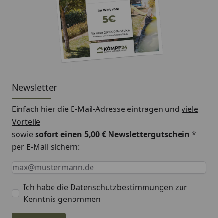
Newsletter
Einfach hier die E-Mail-Adresse eintragen und
viele
Vorteile
sowie
sofort einen 5,00 € Newslettergutschein
*
per E-Mail sichern:
Keine Eingabe erforderlich
Eingabe erforderlich
E-Mail *
Ich habe die
Datenschutzbestimmungen
zur
Kenntnis genommen