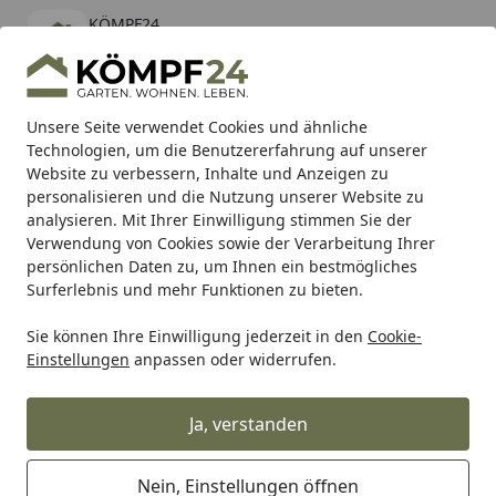
KÖMPF24
Öffnen
Banner schließen
KÖMPF24
kostenlos - Im App Store
Alle Produkte
Mein Konto
Wunschl
Eink
Unsere Seite verwendet Cookies und ähnliche
Technologien, um die Benutzererfahrung auf unserer
Hotline
4,81
/ 5
Suchen
Website zu verbessern, Inhalte und Anzeigen zu
personalisieren und die Nutzung unserer Website zu
analysieren. Mit Ihrer Einwilligung stimmen Sie der
Karibu Pools inkl. gratis Sandfilteranlage & Pool-
Verwendung von Cookies sowie der Verarbeitung Ihrer
Starterset (Gesamtwert bis 468,99€)
persönlichen Daten zu, um Ihnen ein bestmögliches
Surferlebnis und mehr Funktionen zu bieten.
Sie können Ihre Einwilligung jederzeit in den
Cookie-
Shark
Shark Komplettanlage
Shark Performance Komplet
Einstellungen
anpassen oder widerrufen.
Startseite
Shark Performance Komplettanlage
SRC 4 für SUZUKI GSX-8S mit EG-BE
Ja, verstanden
Nein, Einstellungen öffnen