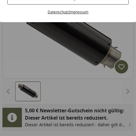
Datenschutz
Impressum
Produk
Vorheriges Bild anzeigen
Näc
5,00 € Newsletter-Gutschein nicht gültig:
Dieser Artikel ist bereits reduziert.
Dieser Artikel ist bereits reduziert - daher gilt der
5,00 € Newsletter-Gutschein hier nicht.