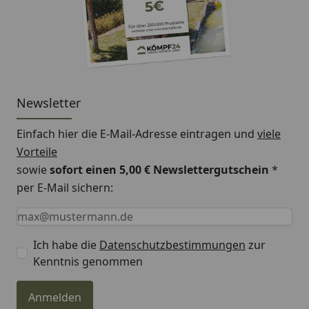
Newsletter
Einfach hier die E-Mail-Adresse eintragen und
viele
Vorteile
sowie
sofort einen 5,00 € Newslettergutschein
*
per E-Mail sichern:
Keine Eingabe erforderlich
Eingabe erforderlich
E-Mail *
Ich habe die
Datenschutzbestimmungen
zur
Kenntnis genommen
Anmelden