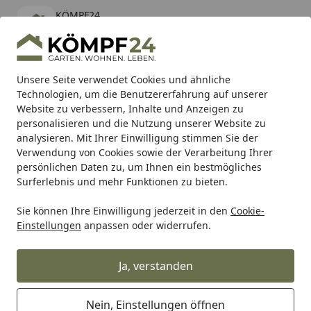
KÖMPF24
Öffnen
Banner schließen
KÖMPF24
kostenlos - Im App Store
Alle Produkte
Mein Konto
Wunschl
Eink
Unsere Seite verwendet Cookies und ähnliche
Technologien, um die Benutzererfahrung auf unserer
Hotline
4,81
/ 5
Suchen
Website zu verbessern, Inhalte und Anzeigen zu
personalisieren und die Nutzung unserer Website zu
analysieren. Mit Ihrer Einwilligung stimmen Sie der
Karibu Pools inkl. gratis Sandfilteranlage & Pool-
Verwendung von Cookies sowie der Verarbeitung Ihrer
Starterset (Gesamtwert bis 468,99€)
persönlichen Daten zu, um Ihnen ein bestmögliches
Surferlebnis und mehr Funktionen zu bieten.
Sie können Ihre Einwilligung jederzeit in den
Cookie-
Wohnen & Haushalt
Innenleuchten & Leuchtmittel
Weite
Einstellungen
anpassen oder widerrufen.
Startseite
Shada LED Filament Glühlampe
Birne mit Lichtsensor FIL A60 E27
Ja, verstanden
7W 806LM 2700K
Nein, Einstellungen öffnen
5
(1 Bewertung)