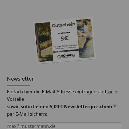
Newsletter
Einfach hier die E-Mail-Adresse eintragen und
viele
Vorteile
sowie
sofort einen 5,00 € Newslettergutschein
*
per E-Mail sichern:
Keine Eingabe erforderlich
Eingabe erforderlich
E-Mail *