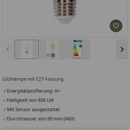
Produk
Vorheriges Bild anzeigen
Näc
Glühlampe mit E27-Fassung.
Energieklassifierung: A+
Helligkeit von 806 LM
Mit Sensor ausgestattet
Durchmesser von 60 mm (A60)