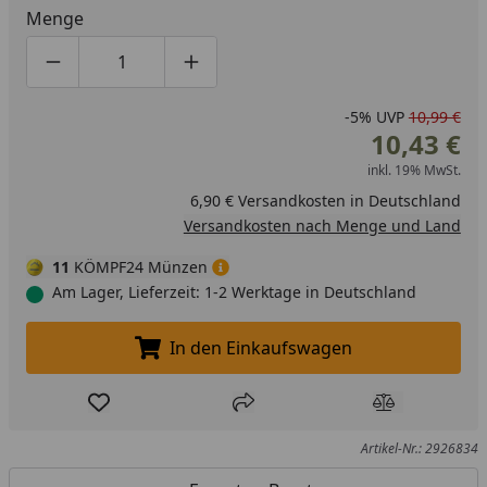
Menge
Produktmenge um eins verringern
Produktmenge manuell eingeben
Produktmenge um eins erhöhen
-5%
UVP
10,99 €
10,43 €
inkl. 19% MwSt.
6,90 € Versandkosten in Deutschland
Versandkosten nach Menge und Land
11
KÖMPF24 Münzen
Am Lager, Lieferzeit: 1-2 Werktage in Deutschland
In den Einkaufswagen
In den Einkaufswagen legen
Produkt zur Wunschliste hinzufügen
Teilen
Produkt Ver
Artikel-Nr.: 2926834