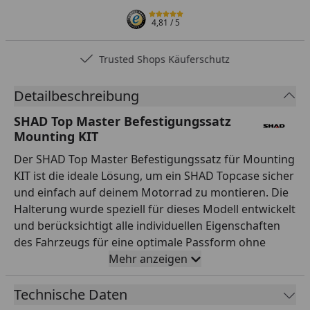
4,81
/ 5
Trusted Shops Käuferschutz
Detailbeschreibung
SHAD Top Master Befestigungssatz
Mounting KIT
Der SHAD Top Master Befestigungssatz für Mounting
KIT ist die ideale Lösung, um ein SHAD Topcase sicher
und einfach auf deinem Motorrad zu montieren. Die
Halterung wurde speziell für dieses Modell entwickelt
und berücksichtigt alle individuellen Eigenschaften
des Fahrzeugs für eine optimale Passform ohne
nachträgliche Anpassungen. Gefertigt aus
Mehr anzeigen
hochwertigem Stahl mit robuster schwarzer
Pulverbeschichtung garantiert der Top Master
Technische Daten
maximale Stabilität und Langlebigkeit auch bei voller