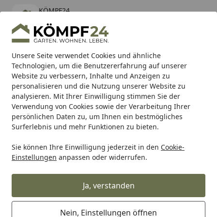
KÖMPF24
Öffnen
Banner schließen
KÖMPF24
kostenlos - Im App Store
Alle Produkte
Mein Konto
Wunschl
Eink
Unsere Seite verwendet Cookies und ähnliche
Technologien, um die Benutzererfahrung auf unserer
Hotline
4,81
/ 5
Suchen
Website zu verbessern, Inhalte und Anzeigen zu
personalisieren und die Nutzung unserer Website zu
analysieren. Mit Ihrer Einwilligung stimmen Sie der
Karibu Pools inkl. gratis Sandfilteranlage & Pool-
Verwendung von Cookies sowie der Verarbeitung Ihrer
Starterset (Gesamtwert bis 468,99€)
persönlichen Daten zu, um Ihnen ein bestmögliches
Surferlebnis und mehr Funktionen zu bieten.
Sie können Ihre Einwilligung jederzeit in den
Cookie-
Shad
Gepäck
SHAD Top Master Befestigungssatz Mount
Einstellungen
anpassen oder widerrufen.
Startseite
SHAD Top Master Befestigungssatz
Mounting KIT
Ja, verstanden
Nein, Einstellungen öffnen