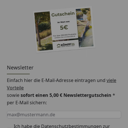
Newsletter
Einfach hier die E-Mail-Adresse eintragen und
viele
Vorteile
sowie
sofort einen 5,00 € Newslettergutschein
*
per E-Mail sichern:
Keine Eingabe erforderlich
Eingabe erforderlich
E-Mail *
Ich habe die
Datenschutzbestimmungen
zur