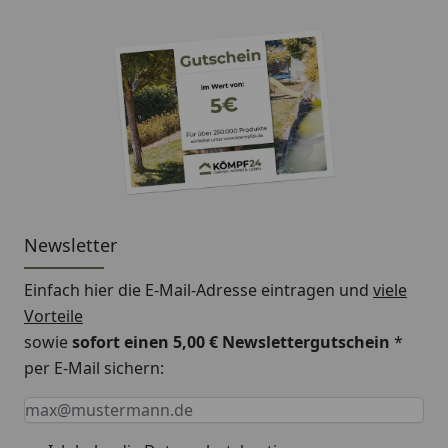
Newsletter
Einfach hier die E-Mail-Adresse eintragen und
viele
Vorteile
sowie
sofort einen 5,00 € Newslettergutschein
*
per E-Mail sichern:
Keine Eingabe erforderlich
Eingabe erforderlich
E-Mail *