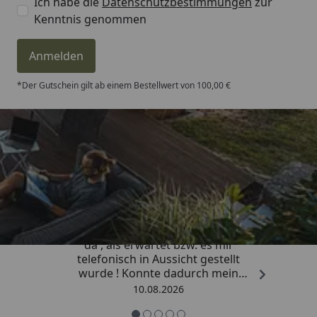
Ich habe die
Datenschutzbestimmungen
zur
Kenntnis genommen
Anmelden
*Der Gutschein gilt ab einem Bestellwert von 100,00 €
Trusted Shops
4,81
/ 5
„Die Lieferung war viel schneller
da , als erwartet bzw. es mir
telefonisch in Aussicht gestellt
wurde ! Konnte dadurch mein
Vorhaben zeitnah beenden . Vielen
10.08.2026
lieben Dank für Ihre schnelle und
kompetente Beratung .“