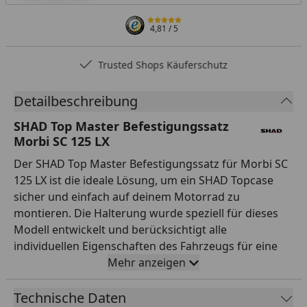
4,81
/ 5
Trusted Shops Käuferschutz
Detailbeschreibung
SHAD Top Master Befestigungssatz
Morbi SC 125 LX
Der SHAD Top Master Befestigungssatz für Morbi SC
125 LX ist die ideale Lösung, um ein SHAD Topcase
sicher und einfach auf deinem Motorrad zu
montieren. Die Halterung wurde speziell für dieses
Modell entwickelt und berücksichtigt alle
individuellen Eigenschaften des Fahrzeugs für eine
optimale Passform ohne nachträgliche Anpassungen.
Mehr anzeigen
Gefertigt aus hochwertigem Stahl mit robuster
schwarzer Pulverbeschichtung garantiert der Top
Technische Daten