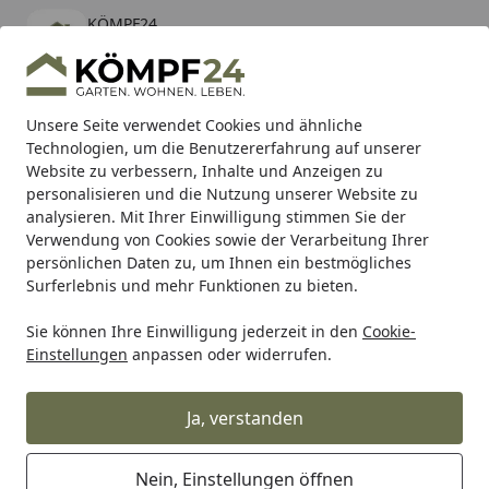
KÖMPF24
Öffnen
Banner schließen
KÖMPF24
kostenlos - Im App Store
Alle Produkte
Mein Konto
Wunschl
Eink
Unsere Seite verwendet Cookies und ähnliche
Technologien, um die Benutzererfahrung auf unserer
Hotline
4,81
/ 5
Suchen
Website zu verbessern, Inhalte und Anzeigen zu
personalisieren und die Nutzung unserer Website zu
analysieren. Mit Ihrer Einwilligung stimmen Sie der
Karibu Pools inkl. gratis Sandfilteranlage & Pool-
Verwendung von Cookies sowie der Verarbeitung Ihrer
Starterset (Gesamtwert bis 468,99€)
persönlichen Daten zu, um Ihnen ein bestmögliches
Surferlebnis und mehr Funktionen zu bieten.
Sie können Ihre Einwilligung jederzeit in den
Cookie-
Shad
Gepäck
SHAD Top Master Befestigungssatz Morbi 
Einstellungen
anpassen oder widerrufen.
Startseite
SHAD Top Master Befestigungssatz
Morbi SC 125 LX
Ja, verstanden
Nein, Einstellungen öffnen