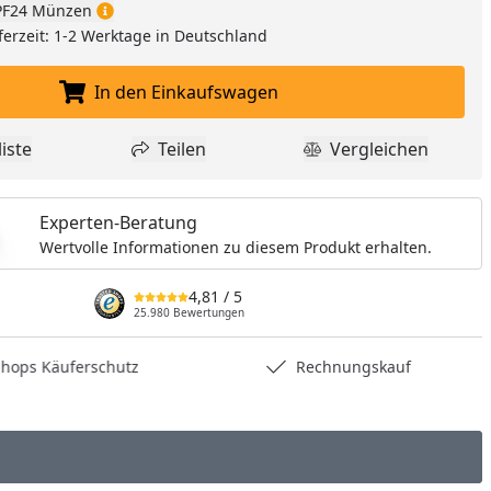
F24 Münzen
nzufügen
ferzeit: 1-2 Werktage in Deutschland
In den Einkaufswagen
In den Einkaufswagen legen
iste
Teilen
Vergleichen
dukt zur Wunschliste hinzufügen
Teilen
Produkt Vergle
Experten-Beratung
Wertvolle Informationen zu diesem Produkt erhalten.
4,81
/ 5
25.980 Bewertungen
hops Käuferschutz
Rechnungskauf