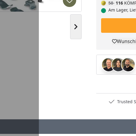
58
116
KÖMP
Produkt zur Wunschliste hi
Am Lager, Lie
Nächstes Bild anzeigen
Wunschl
Pro
Deutschlands bester Händler
Trusted S