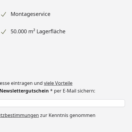
Montageservice
50.000 m² Lagerfläche
dresse eintragen und
viele Vorteile
€ Newslettergutschein
* per E-Mail sichern:
h
utzbestimmungen
zur Kenntnis genommen