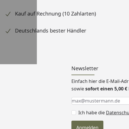
Kauf auf Rechnung (10 Zahlarten)
Deutschlands bester Händler
Newsletter
Einfach hier die E-Mail-A
sowie
sofort einen 5,00 
Keine Eingabe erforderlic
Eingabe erforderlich
E-Mail *
Ich habe die
Datensch
Anmelden