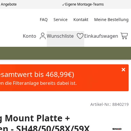
e Angebote
Eigene Montage-Teams
FAQ
Service
Kontakt
Meine Bestellung
Meine Bestellung
Konto
Wunschliste
Einkaufswagen
Mein Konto
Wunschliste
Einkaufswagen
Gesamtwert bis 468,99€)
die Filteranlage bereits dabei ist.
Artikel-Nr.:
8840219
 Mount Platte +
n - SH48/50/58X/59X,