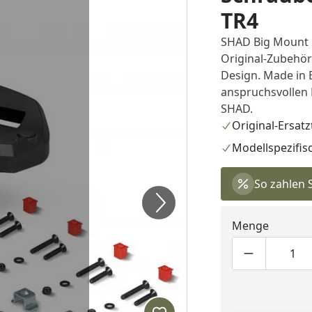
TR4
SHAD Big Mount P
Original-Zubehö
Design. Made in 
anspruchsvollen 
SHAD.
Original-Ersatzt
Modellspezifis
So zahlen 
Menge
Produktmen
Pro