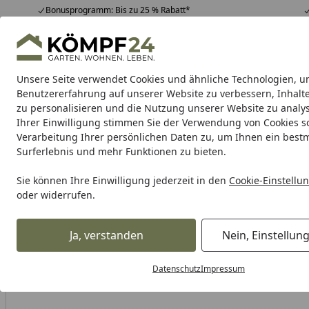
Bonusprogramm: Bis zu 25 % Rabatt*
Hotline
07051 / 9 22 22
4,81
/ 5
Mo-Fr. 8-16 Uhr
25.980 Bewertungen
Unsere Seite verwendet Cookies und ähnliche Technologien, u
Alle Produkte
Highlights
Tipps & Tricks
Alle Produkte
Benutzererfahrung auf unserer Website zu verbessern, Inhalt
zu personalisieren und die Nutzung unserer Website zu analys
Ihrer Einwilligung stimmen Sie der Verwendung von Cookies s
Shad
Tankhalterung
Gepäck
Topcase
Handyha
Verarbeitung Ihrer persönlichen Daten zu, um Ihnen ein best
Surferlebnis und mehr Funktionen zu bieten.
Karibu Pools inkl. gra
Sie können Ihre Einwilligung jederzeit in den
Cookie-Einstellu
oder widerrufen.
Dein Traumpool im Sorglos-Paket: F
Ja, verstanden
Nein, Einstellun
Shad
Gepäck
SHAD Big Mount Platte + Schrauben - SH48
Startseite
Datenschutz
Impressum