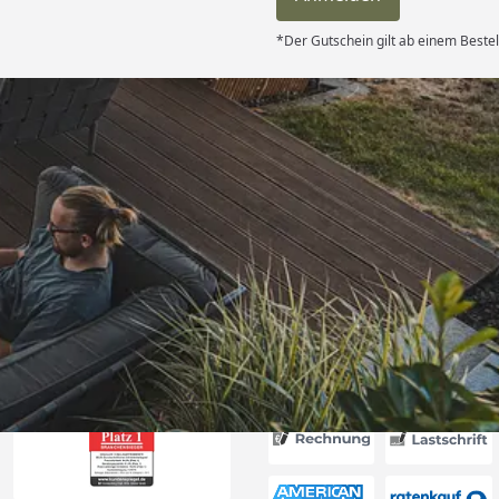
*Der Gutschein gilt ab einem Bestel
Versand
d schnell
 “
6
Akzeptierte Zahlungsa