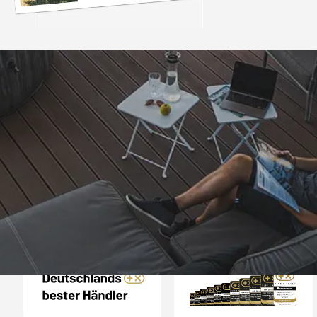
Trusted Shops
„Alles perfekt un
bearbeitet
4,81
/ 5
08.08.202
25.980 Bewertungen
Auszeichnungen