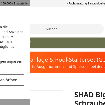
150.000+ Ersatzteile
Fachberatung & individuell
m die
Suche
e und Anzeigen
ieren. Mit
owie der
lterung
Zubehör
mögliches
tis Sandfilteranlage & Pool-Starterset (
ngen
anpassen
ilter&Pflege gratis! Ausgenommen sind Sparsets, bei denen 
gen öffnen
/50/58X/59X, TR4
SHAD Big
Schraube