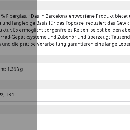
 % Fiberglas. ; Das in Barcelona entworfene Produkt biete
te und langlebige Basis für das Topcase, reduziert das Gewi
ktur. Es ermöglicht sorgenfreies Reisen, selbst bei den a
orrad-Gepäcksysteme und Zubehör und überzeugt Tausende 
en und die präzise Verarbeitung garantieren eine lange Le
t: 1.398 g
9X, TR4