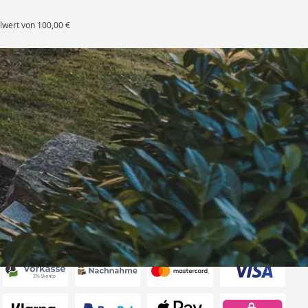
lwert von 100,00 €
rten