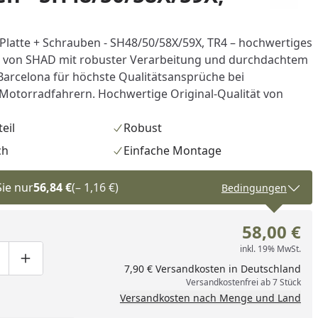
latte + Schrauben - SH48/50/58X/59X, TR4 – hochwertiges
r von SHAD mit robuster Verarbeitung und durchdachtem
Barcelona für höchste Qualitätsansprüche bei
Motorradfahrern. Hochwertige Original-Qualität von
eil
Robust
ch
Einfache Montage
Sie nur
56,84 €
(– 1,16 €)
Bedingungen
58,00 €
inkl. 19% MwSt.
ge um eins verringern
duktmenge manuell eingeben
Produktmenge um eins erhöhen
7,90 € Versandkosten in Deutschland
Versandkostenfrei ab 7 Stück
Versandkosten nach Menge und Land