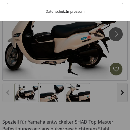
Datenschutz
Impressum
Produk
Vorheriges Bild anzeigen
Näc
Speziell für Yamaha entwickelter SHAD Top Master
Befestigungssatz aus pulverbeschichtetem Stahl.