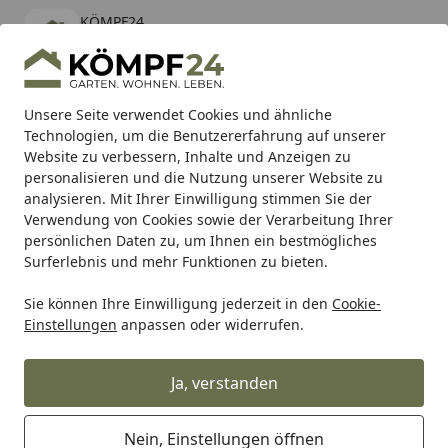
KÖMPF24
Öffnen
Banner schließen
KÖMPF24
kostenlos - Im App Store
Alle Produkte
Mein Konto
Wunschl
Eink
Unsere Seite verwendet Cookies und ähnliche
Technologien, um die Benutzererfahrung auf unserer
Hotline
4,81
/ 5
Suchen
Website zu verbessern, Inhalte und Anzeigen zu
personalisieren und die Nutzung unserer Website zu
analysieren. Mit Ihrer Einwilligung stimmen Sie der
Karibu Pools inkl. gratis Sandfilteranlage & Pool-
Verwendung von Cookies sowie der Verarbeitung Ihrer
Starterset (Gesamtwert bis 468,99€)
persönlichen Daten zu, um Ihnen ein bestmögliches
Surferlebnis und mehr Funktionen zu bieten.
Sie können Ihre Einwilligung jederzeit in den
Cookie-
Shad
Gepäck
SHAD Top Master Befestigungssatz Yamah
Einstellungen
anpassen oder widerrufen.
Startseite
SHAD Top Master Befestigungssatz
Yamaha
Ja, verstanden
Nein, Einstellungen öffnen