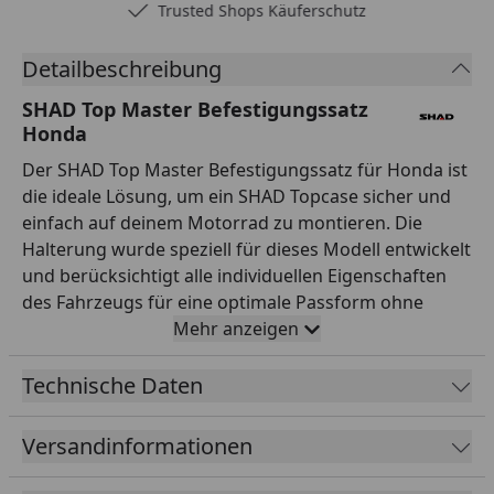
Trusted Shops Käuferschutz
Detailbeschreibung
SHAD Top Master Befestigungssatz
Honda
Der SHAD Top Master Befestigungssatz für Honda ist
die ideale Lösung, um ein SHAD Topcase sicher und
einfach auf deinem Motorrad zu montieren. Die
Halterung wurde speziell für dieses Modell entwickelt
und berücksichtigt alle individuellen Eigenschaften
des Fahrzeugs für eine optimale Passform ohne
nachträgliche Anpassungen. Gefertigt aus
Mehr anzeigen
hochwertigem Stahl mit robuster schwarzer
Pulverbeschichtung garantiert der Top Master
Technische Daten
maximale Stabilität und Langlebigkeit auch bei voller
Beladung. Die einfache Montage und Demontage
Versandinformationen
machen ihn zur idealen Wahl für alle, die ihr Topcase
je nach Bedarf nutzen oder bei Nichtgebrauch