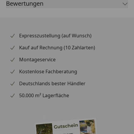
Bewertungen
abnehmen möchten. Wichtig: Um das Topcase zu
installieren, muss zusätzlich die im SHAD Topcase
enthaltene Platte mit dieser Halterung verbunden
werden (außer bei TR48 / TR37). SHAD steht seit
Jahrzehnten für Top-Qualität Made in Barcelona.
Expresszustellung (auf Wunsch)
Kauf auf Rechnung (10 Zahlarten)
Montageservice
Kostenlose Fachberatung
Deutschlands bester Händler
50.000 m² Lagerfläche