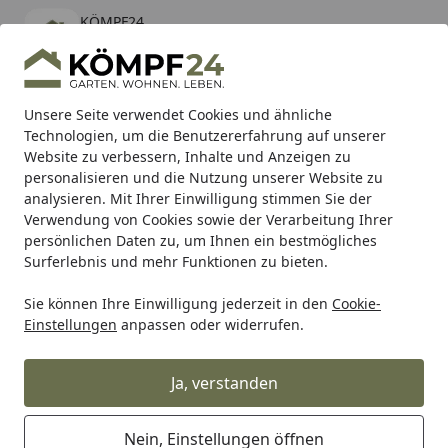
KÖMPF24
Öffnen
Banner schließen
KÖMPF24
kostenlos - Im App Store
Alle Produkte
Mein Konto
Wunschl
Eink
Unsere Seite verwendet Cookies und ähnliche
Technologien, um die Benutzererfahrung auf unserer
Hotline
4,81
/ 5
Suchen
Website zu verbessern, Inhalte und Anzeigen zu
personalisieren und die Nutzung unserer Website zu
analysieren. Mit Ihrer Einwilligung stimmen Sie der
Karibu Pools inkl. gratis Sandfilteranlage & Pool-
Verwendung von Cookies sowie der Verarbeitung Ihrer
Starterset (Gesamtwert bis 468,99€)
persönlichen Daten zu, um Ihnen ein bestmögliches
Surferlebnis und mehr Funktionen zu bieten.
Sie können Ihre Einwilligung jederzeit in den
Cookie-
Shad
Gepäck
SHAD Top Master Befestigungssatz Honda
Einstellungen
anpassen oder widerrufen.
Startseite
SHAD Top Master Befestigungssatz
Honda
Ja, verstanden
Nein, Einstellungen öffnen