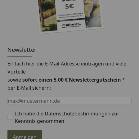
Newsletter
Einfach hier die E-Mail-Adresse eintragen und
viele
Vorteile
sowie
sofort einen 5,00 € Newslettergutschein
*
per E-Mail sichern:
Keine Eingabe erforderlich
Eingabe erforderlich
E-Mail *
Ich habe die
Datenschutzbestimmungen
zur
Kenntnis genommen
Anmelden