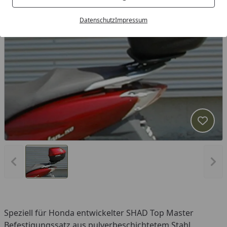
Datenschutz
Impressum
Produk
Vorheriges Bild anzeigen
Näc
Speziell für Honda entwickelter SHAD Top Master
Befestigungssatz aus pulverbeschichtetem Stahl.