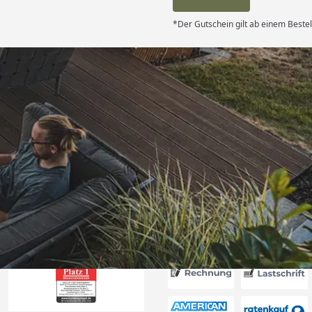
*Der Gutschein gilt ab einem Bestel
Versand
itung wurde
edigt“
6
Akzeptierte Zahlungsa