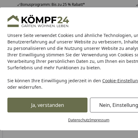
Bonusprogramm: Bis zu 25 % Rabatt*
Hotline
07051 / 9 22 22
4,81
/ 5
Mo-Fr. 8-16 Uhr
25.948 Bewertungen
Unsere Seite verwendet Cookies und ähnliche Technologien, u
Alle Produkte
Highlights
Tipps & Tricks
Alle Produkte
Benutzererfahrung auf unserer Website zu verbessern, Inhalt
zu personalisieren und die Nutzung unserer Website zu analys
Ihrer Einwilligung stimmen Sie der Verwendung von Cookies s
Shad
Tankhalterung
Gepäck
Topcase
Handyha
Verarbeitung Ihrer persönlichen Daten zu, um Ihnen ein best
Surferlebnis und mehr Funktionen zu bieten.
Karibu Pools inkl. gra
Sie können Ihre Einwilligung jederzeit in den
Cookie-Einstellu
oder widerrufen.
Dein Traumpool im Sorglos-Paket: F
Ja, verstanden
Nein, Einstellun
Shad
Gepäck
SHAD 4P Befestigungssystem
Startseite
Datenschutz
Impressum