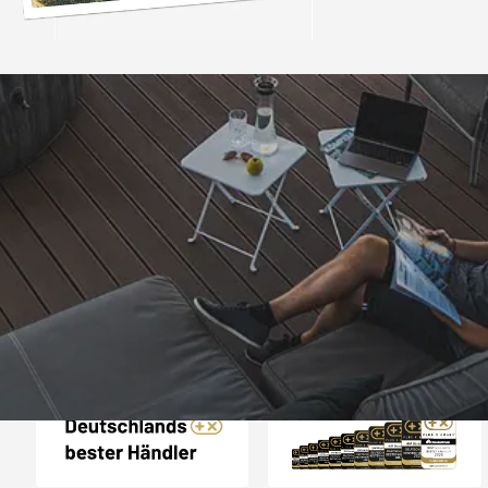
Trusted Shops
„- Retouren Bearbe
umgehend erl
4,81
/ 5
04.08.202
25.948 Bewertungen
Auszeichnungen