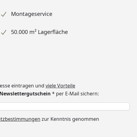
Montageservice
50.000 m² Lagerfläche
dresse eintragen und
viele Vorteile
€ Newslettergutschein
* per E-Mail sichern:
h
utzbestimmungen
zur Kenntnis genommen