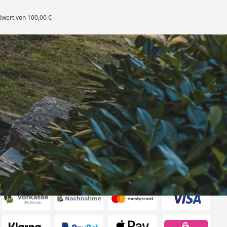
lwert von 100,00 €
rten