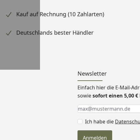
Kauf auf Rechnung (10 Zahlarten)
Deutschlands bester Händler
Newsletter
Einfach hier die E-Mail-A
sowie
sofort einen 5,00 
Keine Eingabe erforderlic
Eingabe erforderlich
E-Mail *
Ich habe die
Datensch
Anmelden