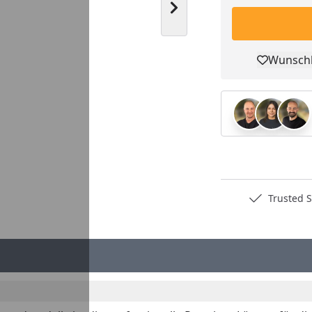
Nächstes Bild anzeigen
Wunschl
Pro
Deutschlands bester Händler
Trusted S