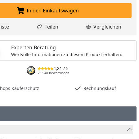
In den Einkaufswagen
In den Einkaufswagen legen
iste
Teilen
Vergleichen
dukt zur Wunschliste hinzufügen
Teilen
Produkt Vergle
Experten-Beratung
Wertvolle Informationen zu diesem Produkt erhalten.
4,81
/ 5
25.948 Bewertungen
hops Käuferschutz
Rechnungskauf