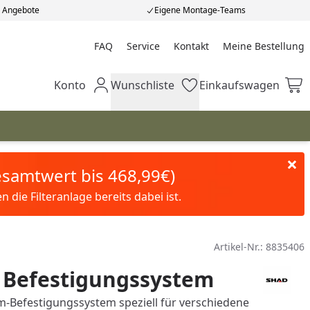
e Angebote
Eigene Montage-Teams
FAQ
Service
Kontakt
Meine Bestellung
Meine Bestellung
Konto
Wunschliste
Einkaufswagen
Mein Konto
Wunschliste
Einkaufswagen
Gesamtwert bis 468,99€)
die Filteranlage bereits dabei ist.
Artikel-Nr.:
8835406
 Befestigungssystem
Befestigungssystem speziell für verschiedene