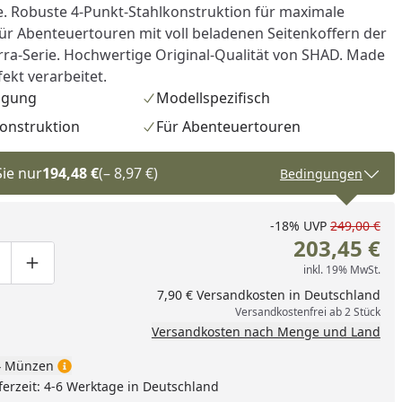
 Robuste 4-Punkt-Stahlkonstruktion für maximale
l für Abenteuertouren mit voll beladenen Seitenkoffern der
ra-Serie. Hochwertige Original-Qualität von SHAD. Made
fekt verarbeitet.
igung
Modellspezifisch
onstruktion
Für Abenteuertouren
Sie nur
194,48 €
(– 8,97 €)
Bedingungen
-18%
UVP
249,00 €
203,45 €
inkl. 19% MwSt.
ge um eins verringern
duktmenge manuell eingeben
Produktmenge um eins erhöhen
7,90 € Versandkosten in Deutschland
Versandkostenfrei ab 2 Stück
Versandkosten nach Menge und Land
nzufügen
 Münzen
ferzeit: 4-6 Werktage in Deutschland