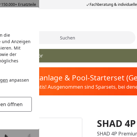
150.000+ Ersatzteile
Fachberatung & individuell
m die
Suche
e und Anzeigen
ieren. Mit
owie der
lterung
Zubehör
mögliches
tis Sandfilteranlage & Pool-Starterset (
ngen
anpassen
ilter&Pflege gratis! Ausgenommen sind Sparsets, bei denen 
gen öffnen
SHAD 4P
SHAD 4P Premium-