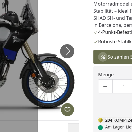
Motorradmodelle.
Stabilität – idea
SHAD SH- und Ter
in Barcelona, per
4-Punkt-Befest
Robuste Stahlk
So zahlen 
Menge
Produktmen
Pro
Produkt zur Wunschliste hi
204
KÖMPF24
Am Lager, Lie