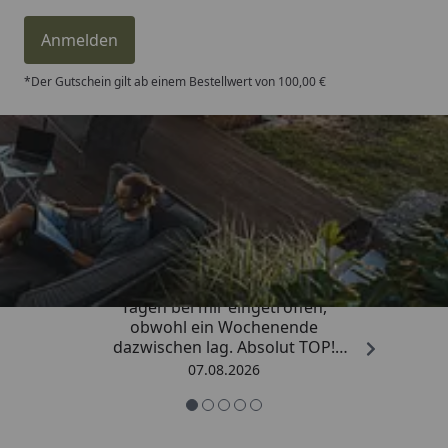
Anmelden
*Der Gutschein gilt ab einem Bestellwert von 100,00 €
Trusted Shops
4,81
/ 5
„Die Bestellung ist innerhalb von 4
Tagen bei mir eingetroffen,
obwohl ein Wochenende
dazwischen lag. Absolut TOP!
Sicherlich nicht die letzte
07.08.2026
Bestellung. Vielen Dank und weiter
so.“