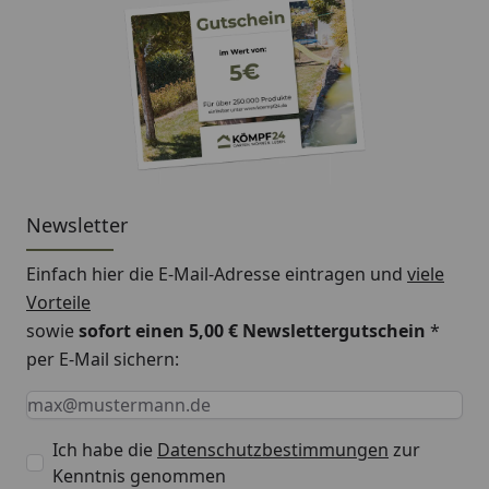
Newsletter
Einfach hier die E-Mail-Adresse eintragen und
viele
Vorteile
sowie
sofort einen 5,00 € Newslettergutschein
*
per E-Mail sichern:
Keine Eingabe erforderlich
Eingabe erforderlich
E-Mail *
Ich habe die
Datenschutzbestimmungen
zur
Kenntnis genommen