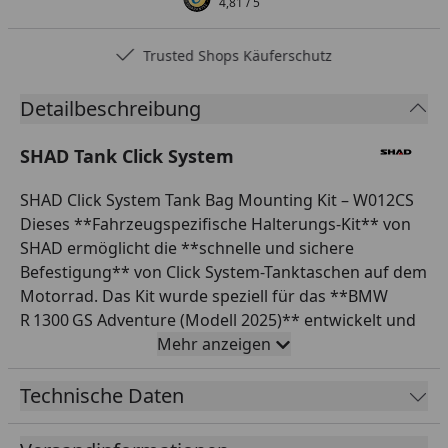
4,81
/ 5
Trusted Shops Käuferschutz
Detailbeschreibung
SHAD Tank Click System
SHAD Click System Tank Bag Mounting Kit – W012CS
Dieses **Fahrzeugspezifische Halterungs-Kit** von
SHAD ermöglicht die **schnelle und sichere
Befestigung** von Click System-Tanktaschen auf dem
Motorrad. Das Kit wurde speziell für das **BMW
R 1300 GS Adventure (Modell 2025)** entwickelt und
garantiert **perfekte Integration** in Form und
Mehr anzeigen
Funktion :contentReference[oaicite:1]{index=1}. Mit
dem patentierten Click-System genießen Sie
Technische Daten
blitzschnelles Anklipsen und komfortables Abnehmen
der Tasche per Knopfdruck