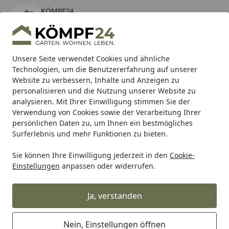
KÖMPF24
Öffnen
Banner schließen
KÖMPF24
kostenlos - Im App Store
Alle Produkte
Mein Konto
Wunschl
Eink
Unsere Seite verwendet Cookies und ähnliche
Technologien, um die Benutzererfahrung auf unserer
Hotline
4,81
/ 5
Suchen
Website zu verbessern, Inhalte und Anzeigen zu
personalisieren und die Nutzung unserer Website zu
analysieren. Mit Ihrer Einwilligung stimmen Sie der
Karibu Pools inkl. gratis Sandfilteranlage & Pool-
Verwendung von Cookies sowie der Verarbeitung Ihrer
Starterset (Gesamtwert bis 468,99€)
persönlichen Daten zu, um Ihnen ein bestmögliches
Surferlebnis und mehr Funktionen zu bieten.
Sie können Ihre Einwilligung jederzeit in den
Cookie-
Shad
Gepäck
SHAD Tank Click System
Einstellungen
anpassen oder widerrufen.
Startseite
SHAD Tank Click System
Ja, verstanden
Nein, Einstellungen öffnen